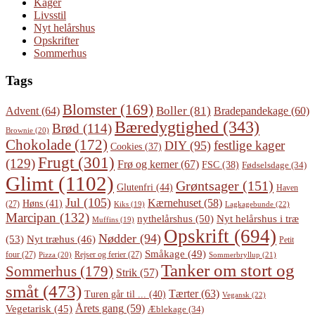
Kager
Livsstil
Nyt helårshus
Opskrifter
Sommerhus
Tags
Blomster
(169)
Boller
(81)
Advent
(64)
Bradepandekage
(60)
Bæredygtighed
(343)
Brød
(114)
Brownie
(20)
Chokolade
(172)
festlige kager
DIY
(95)
Cookies
(37)
Frugt
(301)
(129)
Frø og kerner
(67)
FSC
(38)
Fødselsdage
(34)
Glimt
(1102)
Grøntsager
(151)
Glutenfri
(44)
Haven
Jul
(105)
Kærnehuset
(58)
Høns
(41)
(27)
Lagkagebunde
(22)
Kiks
(19)
Marcipan
(132)
Nyt helårshus i træ
nythelårshus
(50)
Muffins
(19)
Opskrift
(694)
Nødder
(94)
(53)
Nyt træhus
(46)
Petit
Småkage
(49)
four
(27)
Rejser og ferier
(27)
Pizza
(20)
Sommerbryllup
(21)
Tanker om stort og
Sommerhus
(179)
Strik
(57)
småt
(473)
Tærter
(63)
Turen går til ...
(40)
Vegansk
(22)
Årets gang
(59)
Vegetarisk
(45)
Æblekage
(34)