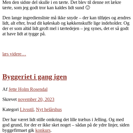
Men den sidste del skulle i en tærte. Det blev til denne ret lækre
tærte, som jeg godt tror kan kaldes lidt sund 🙂
Den lange ingrediensliste må ikke snyde – der kan tilføjes og ændres
lidt, alt efter, hvad dit køleskab og køkkenskuffe lige indeholder. Og
der er som altid lidt groft mel i tærtedejen – jeg synes, det er så godt
at have lidt at tygge på.
læs videre…
Byggeriet i gang igen
Af
Jette Holm Rosendal
Skrevet
november 20, 2023
Kategori
Livsstil
,
Nyt helårshus
Der har været lidt stille omkring det lille træhus i Jelling. Og med
god grund, for der er ikke sket noget – sådan på de ydre linjer, siden
byggefirmaet gik
konkurs
.