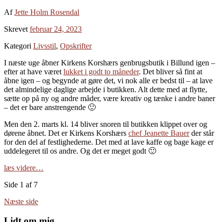
Af
Jette Holm Rosendal
Skrevet
februar 24, 2023
Kategori
Livsstil
,
Opskrifter
I næste uge åbner Kirkens Korshærs genbrugsbutik i Billund igen –
efter at have været
lukket i godt to måneder
. Det bliver så fint at
åbne igen – og begynde at gøre det, vi nok alle er bedst til – at lave
det almindelige daglige arbejde i butikken. Alt dette med at flytte,
sætte op på ny og andre måder, være kreativ og tænke i andre baner
– det er bare anstrengende 🙂
Men den 2. marts kl. 14 bliver snoren til butikken klippet over og
dørene åbnet. Det er Kirkens Korshærs
chef Jeanette Bauer
der står
for den del af festlighederne. Det med at lave kaffe og bage kage er
uddelegeret til os andre. Og det er meget godt 🙂
læs videre…
Side 1 af 7
Næste side
Lidt om mig