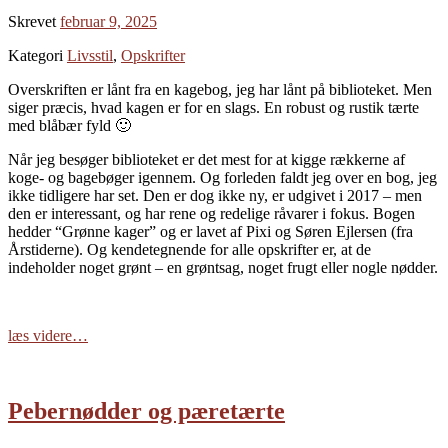
Skrevet
februar 9, 2025
Kategori
Livsstil
,
Opskrifter
Overskriften er lånt fra en kagebog, jeg har lånt på biblioteket. Men
siger præcis, hvad kagen er for en slags. En robust og rustik tærte
med blåbær fyld 🙂
Når jeg besøger biblioteket er det mest for at kigge rækkerne af
koge- og bagebøger igennem. Og forleden faldt jeg over en bog, jeg
ikke tidligere har set. Den er dog ikke ny, er udgivet i 2017 – men
den er interessant, og har rene og redelige råvarer i fokus. Bogen
hedder “Grønne kager” og er lavet af Pixi og Søren Ejlersen (fra
Årstiderne). Og kendetegnende for alle opskrifter er, at de
indeholder noget grønt – en grøntsag, noget frugt eller nogle nødder.
læs videre…
Pebernødder og pæretærte