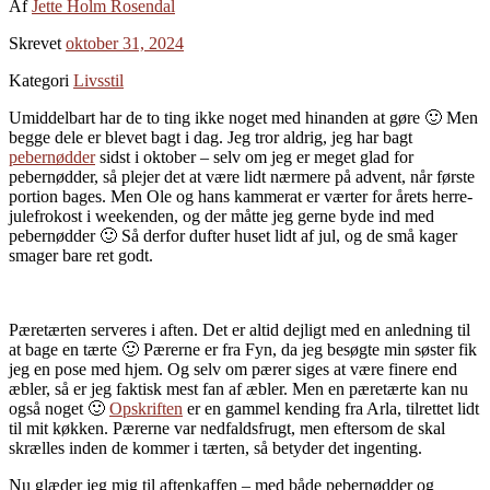
Af
Jette Holm Rosendal
Skrevet
oktober 31, 2024
Kategori
Livsstil
Umiddelbart har de to ting ikke noget med hinanden at gøre 🙂 Men
begge dele er blevet bagt i dag. Jeg tror aldrig, jeg har bagt
pebernødder
sidst i oktober – selv om jeg er meget glad for
pebernødder, så plejer det at være lidt nærmere på advent, når første
portion bages. Men Ole og hans kammerat er værter for årets herre-
julefrokost i weekenden, og der måtte jeg gerne byde ind med
pebernødder 🙂 Så derfor dufter huset lidt af jul, og de små kager
smager bare ret godt.
Pæretærten serveres i aften. Det er altid dejligt med en anledning til
at bage en tærte 🙂 Pærerne er fra Fyn, da jeg besøgte min søster fik
jeg en pose med hjem. Og selv om pærer siges at være finere end
æbler, så er jeg faktisk mest fan af æbler. Men en pæretærte kan nu
også noget 🙂
Opskriften
er en gammel kending fra Arla, tilrettet lidt
til mit køkken. Pærerne var nedfaldsfrugt, men eftersom de skal
skrælles inden de kommer i tærten, så betyder det ingenting.
Nu glæder jeg mig til aftenkaffen – med både pebernødder og