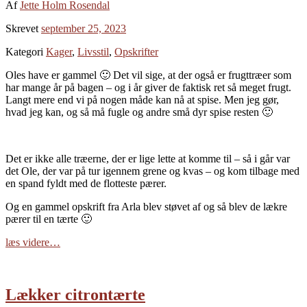
Af
Jette Holm Rosendal
Skrevet
september 25, 2023
Kategori
Kager
,
Livsstil
,
Opskrifter
Oles have er gammel 🙂 Det vil sige, at der også er frugttræer som
har mange år på bagen – og i år giver de faktisk ret så meget frugt.
Langt mere end vi på nogen måde kan nå at spise. Men jeg gør,
hvad jeg kan, og så må fugle og andre små dyr spise resten 🙂
Det er ikke alle træerne, der er lige lette at komme til – så i går var
det Ole, der var på tur igennem grene og kvas – og kom tilbage med
en spand fyldt med de flotteste pærer.
Og en gammel opskrift fra Arla blev støvet af og så blev de lækre
pærer til en tærte 🙂
læs videre…
Lækker citrontærte