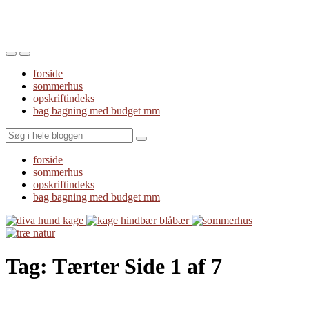
Toggle
Toggle
the
the
forside
mobile
search
sommerhus
menu
field
opskriftindeks
bag bagning med budget mm
Search
forside
sommerhus
opskriftindeks
bag bagning med budget mm
Tag:
Tærter
Side 1 af 7