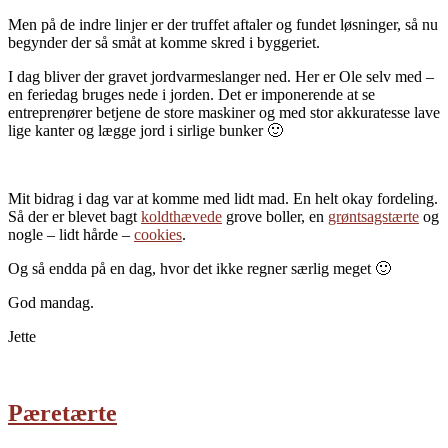
Men på de indre linjer er der truffet aftaler og fundet løsninger, så nu
begynder der så småt at komme skred i byggeriet.
I dag bliver der gravet jordvarmeslanger ned. Her er Ole selv med –
en feriedag bruges nede i jorden. Det er imponerende at se
entreprenører betjene de store maskiner og med stor akkuratesse lave
lige kanter og lægge jord i sirlige bunker 🙂
Mit bidrag i dag var at komme med lidt mad. En helt okay fordeling.
Så der er blevet bagt
koldthævede
grove boller, en
grøntsagstærte
og
nogle – lidt hårde –
cookies
.
Og så endda på en dag, hvor det ikke regner særlig meget 🙂
God mandag.
Jette
Pæretærte