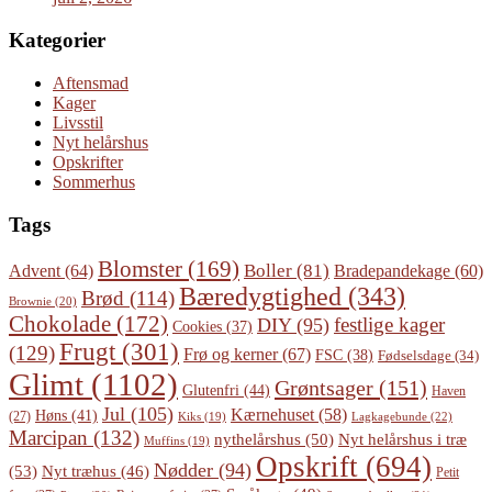
Kategorier
Aftensmad
Kager
Livsstil
Nyt helårshus
Opskrifter
Sommerhus
Tags
Blomster
(169)
Boller
(81)
Advent
(64)
Bradepandekage
(60)
Bæredygtighed
(343)
Brød
(114)
Brownie
(20)
Chokolade
(172)
festlige kager
DIY
(95)
Cookies
(37)
Frugt
(301)
(129)
Frø og kerner
(67)
FSC
(38)
Fødselsdage
(34)
Glimt
(1102)
Grøntsager
(151)
Glutenfri
(44)
Haven
Jul
(105)
Kærnehuset
(58)
Høns
(41)
(27)
Lagkagebunde
(22)
Kiks
(19)
Marcipan
(132)
Nyt helårshus i træ
nythelårshus
(50)
Muffins
(19)
Opskrift
(694)
Nødder
(94)
(53)
Nyt træhus
(46)
Petit