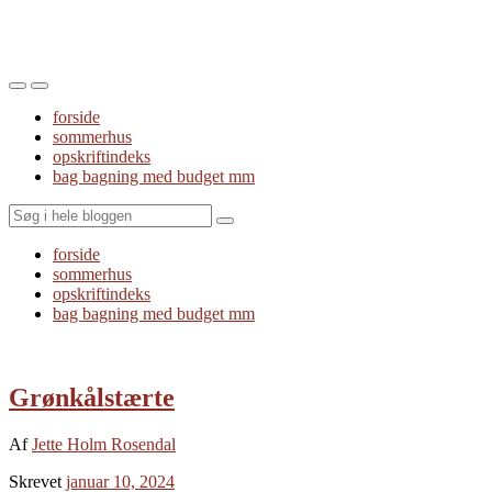
Toggle
Toggle
the
the
forside
mobile
search
sommerhus
menu
field
opskriftindeks
bag bagning med budget mm
Search
forside
sommerhus
opskriftindeks
bag bagning med budget mm
Grønkålstærte
Af
Jette Holm Rosendal
Skrevet
januar 10, 2024