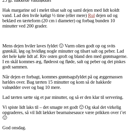
25 gr. hakkede valdnødder
Hak margarine ud i melet tilsat salt og saml dejen med lidt koldt
vand. Lad den hvile køligt ½ time (eller mere)
Rul
dejen ud og
beklæd en tærteform (20 cm i diameter) og forbag bunden 10
minutter ved 200 grader.
Mens dejen hviler laves fyldet 🙂 Varm olien godt op og svits
grønkål, løg og hvidløg nogle minutter og tilsæt salt og peber. Lad
det hele køle lidt af. Riv osten groft og bland den med grøntsagerne.
I en skål kommes æg, flødeost og fløde, salt og peber og det piskes
godt sammen.
Når dejen er forbagt, kommes grøntsagsfyldet på og æggemassen
hældes over. Bag tærten 15 minutter og kom så de hakkede
valnødder over og bag 10 mere.
Lad tærten sætte sig et par minutter, og så er den klar til servering.
Vi spiste lidt laks til – det smagte ret godt 🙂 Og skal det virkelig
opgraderes, så vil lidt lækker bearnaisesauce være prikken over i’et
🙂
God onsdag.