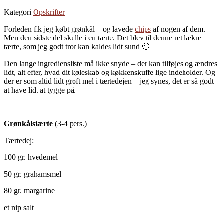
Kategori
Opskrifter
Forleden fik jeg købt grønkål – og lavede
chips
af nogen af dem.
Men den sidste del skulle i en tærte. Det blev til denne ret lækre
tærte, som jeg godt tror kan kaldes lidt sund 🙂
Den lange ingrediensliste må ikke snyde – der kan tilføjes og ændres
lidt, alt efter, hvad dit køleskab og køkkenskuffe lige indeholder. Og
der er som altid lidt groft mel i tærtedejen – jeg synes, det er så godt
at have lidt at tygge på.
Grønkålstærte
(3-4 pers.)
Tærtedej:
100 gr. hvedemel
50 gr. grahamsmel
80 gr. margarine
et nip salt