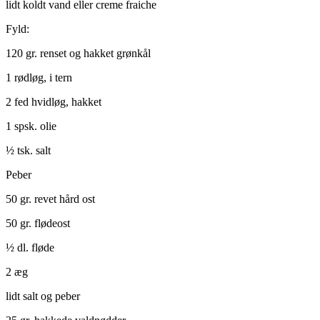
lidt koldt vand eller creme fraiche
Fyld:
120 gr. renset og hakket grønkål
1 rødløg, i tern
2 fed hvidløg, hakket
1 spsk. olie
½ tsk. salt
Peber
50 gr. revet hård ost
50 gr. flødeost
½ dl. fløde
2 æg
lidt salt og peber