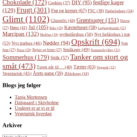
Chokolade
(172)
festlige kager
DIY
(95)
Cookies
(37)
Frugt
(301)
(129)
Frø og kerner
(67)
FSC
(38)
Fødselsdage
(34)
Glimt
(1102)
Grøntsager
(151)
Glutenfri
(44)
Haven
Jul
(105)
Kærnehuset
(58)
Høns
(41)
(27)
Lagkagebunde
(22)
Kiks
(19)
Marcipan
(132)
Nyt helårshus i træ
nythelårshus
(50)
Muffins
(19)
Opskrift
(694)
Nødder
(94)
(53)
Nyt træhus
(46)
Petit
Småkage
(49)
four
(27)
Rejser og ferier
(27)
Pizza
(20)
Sommerbryllup
(21)
Tanker om stort og
Sommerhus
(179)
Strik
(57)
småt
(473)
Tærter
(63)
Turen går til ...
(40)
Vegansk
(22)
Årets gang
(59)
Vegetarisk
(45)
Æblekage
(34)
Blogs jeg følger
Tanja Mortensen
Dalsgaard i Skivholme
Underet er at vi er til
Vegetarisk hverdag
Arkiver
Arkiver