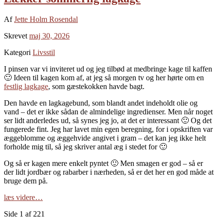
Af
Jette Holm Rosendal
Skrevet
maj 30, 2026
Kategori
Livsstil
I pinsen var vi inviteret ud og jeg tilbød at medbringe kage til kaffen
🙂 Ideen til kagen kom af, at jeg så morgen tv og her hørte om en
festlig lagkage
, som gæstekokken havde bagt.
Den havde en lagkagebund, som blandt andet indeholdt olie og
vand – det er ikke sådan de almindelige ingredienser. Men når noget
ser lidt anderledes ud, så synes jeg jo, at det er interessant 🙂 Og det
fungerede fint. Jeg har lavet min egen beregning, for i opskriften var
æggeblomme og æggehvide angivet i gram – det kan jeg ikke helt
forholde mig til, så jeg skriver antal æg i stedet for 🙂
Og så er kagen mere enkelt pyntet 🙂 Men smagen er god – så er
der lidt jordbær og rabarber i nærheden, så er det her en god måde at
bruge dem på.
læs videre…
Side 1 af 221