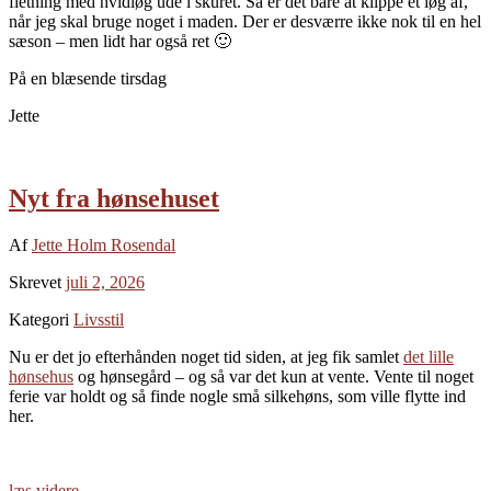
fletning med hvidløg ude i skuret. Så er det bare at klippe et løg af,
når jeg skal bruge noget i maden. Der er desværre ikke nok til en hel
sæson – men lidt har også ret 🙂
På en blæsende tirsdag
Jette
Nyt fra hønsehuset
Af
Jette Holm Rosendal
Skrevet
juli 2, 2026
Kategori
Livsstil
Nu er det jo efterhånden noget tid siden, at jeg fik samlet
det lille
hønsehus
og hønsegård – og så var det kun at vente. Vente til noget
ferie var holdt og så finde nogle små silkehøns, som ville flytte ind
her.
læs videre…