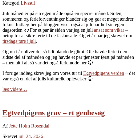
Kategori
Livsstil
Juli måned er på sin egen måde også en speciel måned. Solen,
sommeren og ferieforventninger blander sig og gør at meget ændrer
fokus. Indlæg her på bloggen viser også at juli har lidt sin egen
dagsorden 🙂 For et par år siden var jeg en juli
ansat som vikar
–
netop for at sikre ferie til de fastansatte. Og et år har jeg skrevet om
tirsdags ture i juli
.
Og nu i år bliver det så lidt blandede glimt. Ole havde ferie i den
sidste del af måneden og jeg havde et par tjenester først på måneden
– men alt i alt så var det også feriemode her 🙂
I forrige indlæg skrev jeg om vores tur til
Egtvedpigens verden
– det
var også en del af julis kulturelle oplevelser 🙂
læs videre…
Egtvedpigens grav – et genbesøg
Af
Jette Holm Rosendal
Skrevet
juli 24, 2026