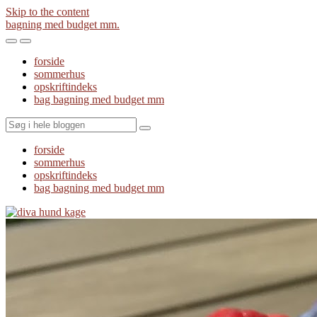
Skip to the content
bagning med budget mm.
Toggle
Toggle
the
the
forside
mobile
search
sommerhus
menu
field
opskriftindeks
bag bagning med budget mm
Search
forside
sommerhus
opskriftindeks
bag bagning med budget mm