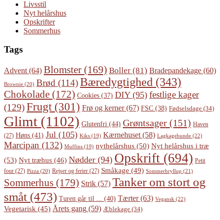
Livsstil
Nyt helårshus
Opskrifter
Sommerhus
Tags
Blomster
(169)
Boller
(81)
Advent
(64)
Bradepandekage
(60)
Bæredygtighed
(343)
Brød
(114)
Brownie
(20)
Chokolade
(172)
festlige kager
DIY
(95)
Cookies
(37)
Frugt
(301)
(129)
Frø og kerner
(67)
FSC
(38)
Fødselsdage
(34)
Glimt
(1102)
Grøntsager
(151)
Glutenfri
(44)
Haven
Jul
(105)
Kærnehuset
(58)
Høns
(41)
(27)
Lagkagebunde
(22)
Kiks
(19)
Marcipan
(132)
Nyt helårshus i træ
nythelårshus
(50)
Muffins
(19)
Opskrift
(694)
Nødder
(94)
(53)
Nyt træhus
(46)
Petit
Småkage
(49)
four
(27)
Rejser og ferier
(27)
Pizza
(20)
Sommerbryllup
(21)
Tanker om stort og
Sommerhus
(179)
Strik
(57)
småt
(473)
Tærter
(63)
Turen går til ...
(40)
Vegansk
(22)
Årets gang
(59)
Vegetarisk
(45)
Æblekage
(34)