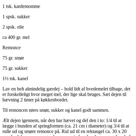
1 tsk. kardemomme
1 spsk. sukker
2 spsk. olie
ca 400 gr. mel
Remonce
75 gr. smør
75 gr. sukker
1½ tsk. kanel
Lav en helt almindelig gærdej – hold lidt af hvedemelet tilbage, det
er forskelleligt hvor meget mel, der lige skal bruges. Sæt dejen til
hævning 2 timer på køkkenbordet.
Til remoncen røres smør, sukker og kanel godt sammen.
Ælt dejen igennem, når den har hævet og del den i to: 1/4 til at
lægge i bunden af springformen (ca. 21 cm i diameter) og 3/4 til at
rulle ud og smøre remonce på. Rul ud til en rektangel ca. 30 x 20