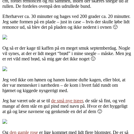
cm, fordel remoncen og rul sammen, inden der skæres snegle ud af
rullen. De fordeles ovenpå den udrullede bund.
Efterhæver ca. 30 minutter og bages ved 200 grader ca. 20 minutter.
Jeg satte formen på en plade – just in case – hvis der skulle løbe lidt
remonce ud, så blev det på pladen og ikke nederst i ovnen 🙂
Og så er der kage til kaffen på en meget smuk septemberdag. Nogle
vil synes, at der er lidt meget “brød” i mine snegle – måske. Men jeg
er ret vild med brød, så mig gør det ikke noget 🙂
Jeg ved ikke om hønen og hanen kunne dufte kagen, eller blot, at
der var mennesker i nærheden – de kom i hvert fald rundt om
hjørnet og kiggede nysgerrigt med.
Jeg har været ude at se til
de små nye træer
, de står så fint, og ved
mange af dem står en gul pind med navn på. Hvor er det hyggeligt
at gå og læse navnene og genkende en del af dem 🙂
Og
den gamle rose
er lige kommet med lidt flere blomster. De er så