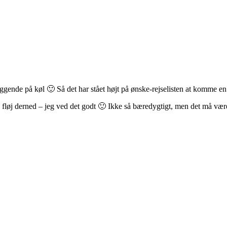
liggende på køl 🙂 Så det har stået højt på ønske-rejselisten at komme en 
 Og fløj derned – jeg ved det godt 🙂 Ikke så bæredygtigt, men det må væ