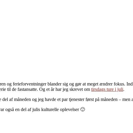
 og ferieforventninger blander sig og gør at meget ændrer fokus. Indlæ
erie til de fastansatte. Og et år har jeg skrevet om
tirsdags ture i juli
.
ste del af måneden og jeg havde et par tjenester først på måneden – men a
ar også en del af julis kulturelle oplevelser 🙂