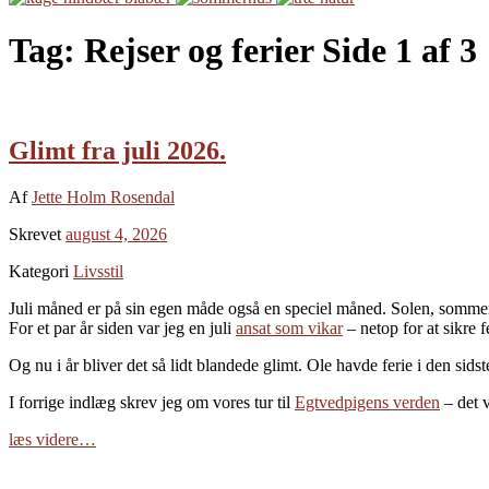
Tag:
Rejser og ferier
Side 1 af 3
Glimt fra juli 2026.
Af
Jette Holm Rosendal
Skrevet
august 4, 2026
Kategori
Livsstil
Juli måned er på sin egen måde også en speciel måned. Solen, sommeren
For et par år siden var jeg en juli
ansat som vikar
– netop for at sikre f
Og nu i år bliver det så lidt blandede glimt. Ole havde ferie i den sid
I forrige indlæg skrev jeg om vores tur til
Egtvedpigens verden
– det v
læs videre…