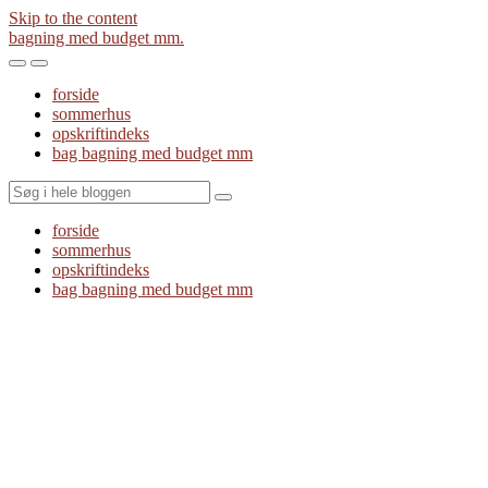
Skip to the content
bagning med budget mm.
Toggle
Toggle
the
the
forside
mobile
search
sommerhus
menu
field
opskriftindeks
bag bagning med budget mm
Search
forside
sommerhus
opskriftindeks
bag bagning med budget mm