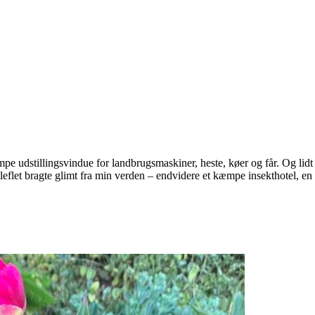
e udstillingsvindue for landbrugsmaskiner, heste, køer og får. Og lidt til
leflet bragte glimt fra min verden – endvidere et kæmpe insekthotel, en