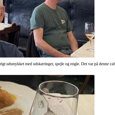
rigt udsmykket med udskæringer, spejle og engle. Det var på denne cafe,