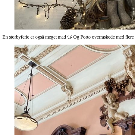
En storbyferie er også meget mad 🙂 Og Porto overraskede med flere 