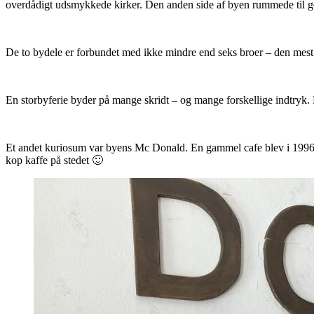
overdådigt udsmykkede kirker. Den anden side af byen rummede til ge
De to bydele er forbundet med ikke mindre end seks broer – den mest b
En storbyferie byder på mange skridt – og mange forskellige indtryk. 
Et andet kuriosum var byens Mc Donald. En gammel cafe blev i 1996 ti
kop kaffe på stedet 🙂