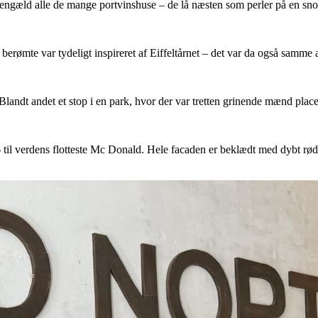
ngæld alle de mange portvinshuse – de lå næsten som perler på en sno
erømte var tydeligt inspireret af Eiffeltårnet – det var da også samme 
Blandt andet et stop i en park, hvor der var tretten grinende mænd plac
l verdens flotteste Mc Donald. Hele facaden er beklædt med dybt røde k