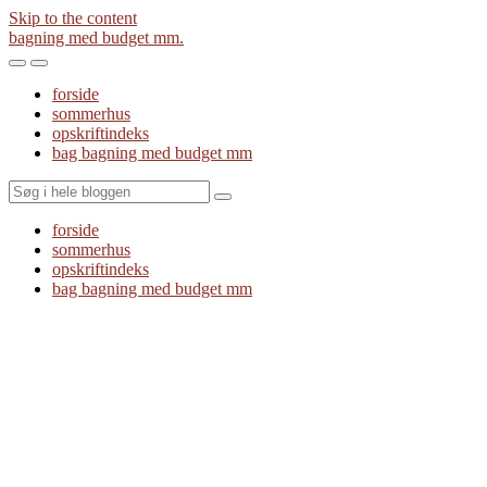
Skip to the content
bagning med budget mm.
Toggle
Toggle
the
the
forside
mobile
search
sommerhus
menu
field
opskriftindeks
bag bagning med budget mm
Search
forside
sommerhus
opskriftindeks
bag bagning med budget mm