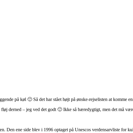
liggende på køl 🙂 Så det har stået højt på ønske-rejselisten at komme en 
 Og fløj derned – jeg ved det godt 🙂 Ikke så bæredygtigt, men det må væ
. Den ene side blev i 1996 optaget på Unescos verdensarvliste for kul