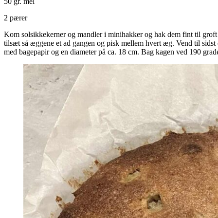
50 gr. mel
2 pærer
Kom solsikkekerner og mandler i minihakker og hak dem fint til gro
tilsæt så æggene et ad gangen og pisk mellem hvert æg. Vend til sidst d
med bagepapir og en diameter på ca. 18 cm. Bag kagen ved 190 grader 