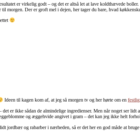
esultatet er virkelig godt – og det er altså let at lave koldthævede boller.
her til morgen. Der er groft mel i dejen, her tager du bare, hvad køkkens
ettet
Ideen til kagen kom af, at jeg så morgen tv og her hørte om en
festli
t er ikke sådan de almindelige ingredienser. Men når noget ser lidt and
 æggeblomme og æggehvide angivet i gram – det kan jeg ikke helt forholde
idt jordbær og rabarber i nærheden, så er det her en god måde at brug