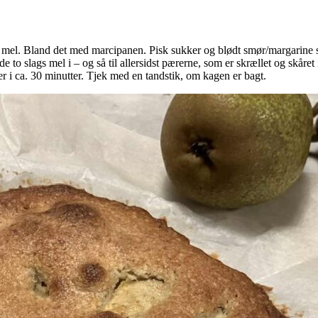
ft mel. Bland det med marcipanen. Pisk sukker og blødt smør/margarin
e to slags mel i – og så til allersidst pærerne, som er skrællet og skåre
i ca. 30 minutter. Tjek med en tandstik, om kagen er bagt.