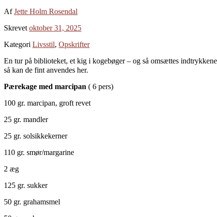
Af
Jette Holm Rosendal
Skrevet
oktober 31, 2025
Kategori
Livsstil
,
Opskrifter
En tur på biblioteket, et kig i kogebøger – og så omsættes indtrykkene
så kan de fint anvendes her.
Pærekage med marcipan
( 6 pers)
100 gr. marcipan, groft revet
25 gr. mandler
25 gr. solsikkekerner
110 gr. smør/margarine
2 æg
125 gr. sukker
50 gr. grahamsmel