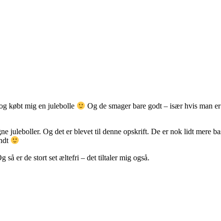
n og købt mig en julebolle
Og de smager bare godt – især hvis man er 
gne juleboller. Og det er blevet til denne opskrift. De er nok lidt mere 
endt
så er de stort set æltefri – det tiltaler mig også.