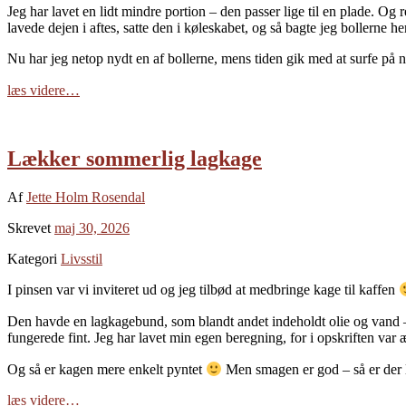
Jeg har lavet en lidt mindre portion – den passer lige til en plade. Og r
lavede dejen i aftes, satte den i køleskabet, og så bagte jeg bollerne 
Nu har jeg netop nydt en af bollerne, mens tiden gik med at surfe på n
læs videre…
Lækker sommerlig lagkage
Af
Jette Holm Rosendal
Skrevet
maj 30, 2026
Kategori
Livsstil
I pinsen var vi inviteret ud og jeg tilbød at medbringe kage til kaffen
Den havde en lagkagebund, som blandt andet indeholdt olie og vand – de
fungerede fint. Jeg har lavet min egen beregning, for i opskriften var
Og så er kagen mere enkelt pyntet
Men smagen er god – så er der l
læs videre…