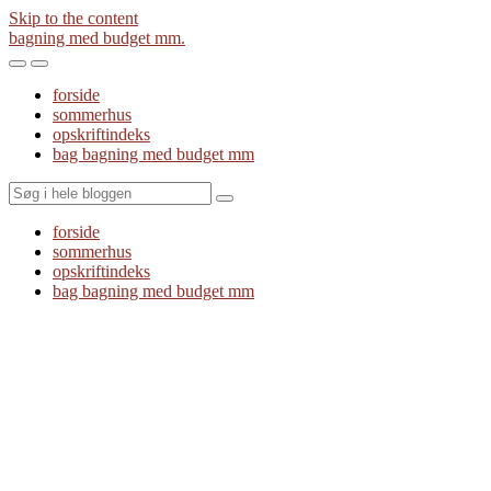
Skip to the content
bagning med budget mm.
Toggle
Toggle
the
the
forside
mobile
search
sommerhus
menu
field
opskriftindeks
bag bagning med budget mm
Search
forside
sommerhus
opskriftindeks
bag bagning med budget mm