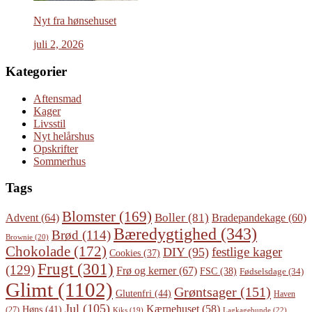
Nyt fra hønsehuset
juli 2, 2026
Kategorier
Aftensmad
Kager
Livsstil
Nyt helårshus
Opskrifter
Sommerhus
Tags
Blomster
(169)
Boller
(81)
Advent
(64)
Bradepandekage
(60)
Bæredygtighed
(343)
Brød
(114)
Brownie
(20)
Chokolade
(172)
festlige kager
DIY
(95)
Cookies
(37)
Frugt
(301)
(129)
Frø og kerner
(67)
FSC
(38)
Fødselsdage
(34)
Glimt
(1102)
Grøntsager
(151)
Glutenfri
(44)
Haven
Jul
(105)
Kærnehuset
(58)
Høns
(41)
(27)
Lagkagebunde
(22)
Kiks
(19)