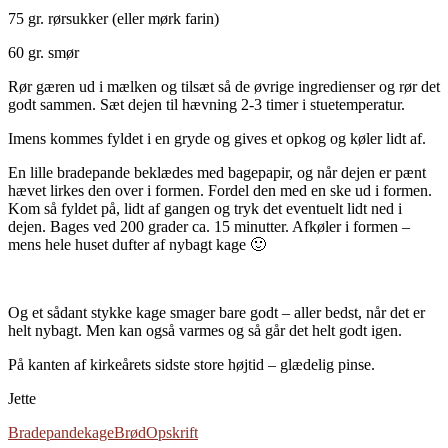
75 gr. rørsukker (eller mørk farin)
60 gr. smør
Rør gæren ud i mælken og tilsæt så de øvrige ingredienser og rør det
godt sammen. Sæt dejen til hævning 2-3 timer i stuetemperatur.
Imens kommes fyldet i en gryde og gives et opkog og køler lidt af.
En lille bradepande beklædes med bagepapir, og når dejen er pænt
hævet lirkes den over i formen. Fordel den med en ske ud i formen.
Kom så fyldet på, lidt af gangen og tryk det eventuelt lidt ned i
dejen. Bages ved 200 grader ca. 15 minutter. Afkøler i formen –
mens hele huset dufter af nybagt kage 🙂
Og et sådant stykke kage smager bare godt – aller bedst, når det er
helt nybagt. Men kan også varmes og så går det helt godt igen.
På kanten af kirkeårets sidste store højtid – glædelig pinse.
Jette
Bradepandekage
Brød
Opskrift