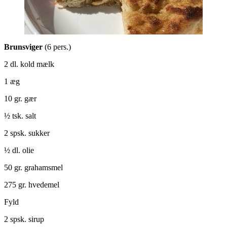
Brunsviger
(6 pers.)
2 dl. kold mælk
1 æg
10 gr. gær
½ tsk. salt
2 spsk. sukker
½ dl. olie
50 gr. grahamsmel
275 gr. hvedemel
Fyld
2 spsk. sirup