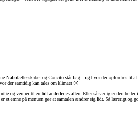
Nabofællesskaber og Concito står bag – og hvor der opfordres til at gør
hvor der samtidig kan tales om klimaet 🙂
amilie og venner til en lidt anderledes aften. Eller så særlig er den hel
er er et emne på menuen gør at samtalen ændrer sig lidt. Så lærerigt og go