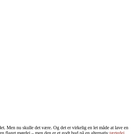
 det. Men nu skulle det være. Og det er virkelig en let måde at lave en
m en flaget mørdej – men den er et godt bud på en alternativ
tærtedej.