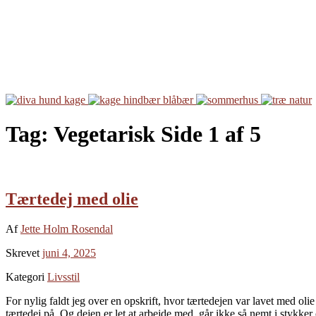
Tag:
Vegetarisk
Side 1 af 5
Tærtedej med olie
Af
Jette Holm Rosendal
Skrevet
juni 4, 2025
Kategori
Livsstil
For nylig faldt jeg over en opskrift, hvor tærtedejen var lavet med oli
tærtedej på. Og dejen er let at arbejde med, går ikke så nemt i stykker