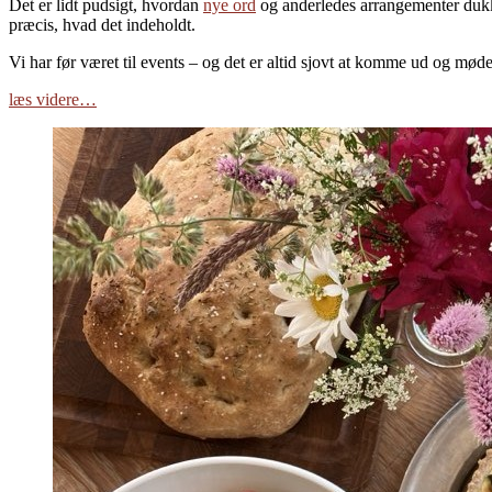
Det er lidt pudsigt, hvordan
nye ord
og anderledes arrangementer dukker
præcis, hvad det indeholdt.
Vi har før været til events – og det er altid sjovt at komme ud og mød
læs videre…