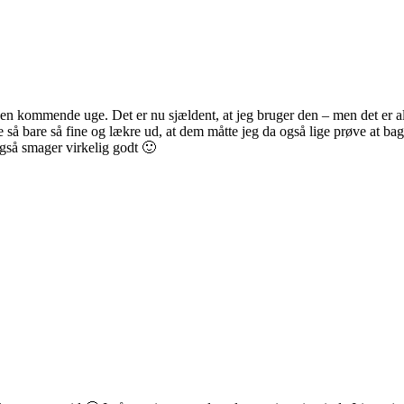
 den kommende uge. Det er nu sjældent, at jeg bruger den – men det er alt
å bare så fine og lækre ud, at dem måtte jeg da også lige prøve at bage 🙂
 også smager virkelig godt 🙂