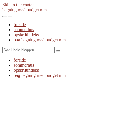
Skip to the content
bagning med budget mm.
Toggle
Toggle
the
the
forside
mobile
search
sommerhus
menu
field
opskriftindeks
bag bagning med budget mm
Search
forside
sommerhus
opskriftindeks
bag bagning med budget mm