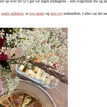
 op over tid 🙂 I går var ingen undtagelse – min svigerinde Iris og jeg v
e
andre strikkere
, se
nye steder
og
lære nyt
indimellem. I aftes var det me