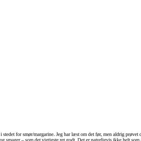
e i stedet for smør/margarine. Jeg har læst om det før, men aldrig prøvet
 og smager – som det vigtigste ret godt. Det er naturligvis ikke helt so