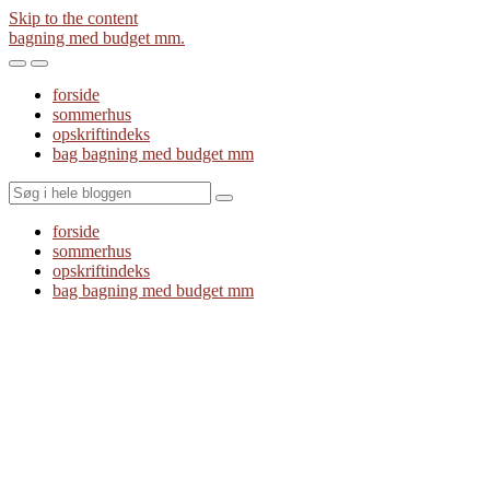
Skip to the content
bagning med budget mm.
Toggle
Toggle
the
the
forside
mobile
search
sommerhus
menu
field
opskriftindeks
bag bagning med budget mm
Search
forside
sommerhus
opskriftindeks
bag bagning med budget mm