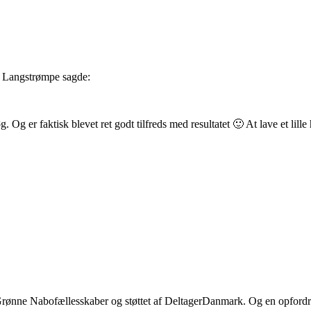
pi Langstrømpe sagde:
øg. Og er faktisk blevet ret godt tilfreds med resultatet 🙂 At lave et li
re Grønne Nabofællesskaber og støttet af DeltagerDanmark. Og en opfordr