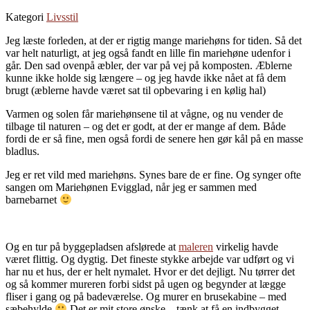
Kategori
Livsstil
Jeg læste forleden, at der er rigtig mange mariehøns for tiden. Så det
var helt naturligt, at jeg også fandt en lille fin mariehøne udenfor i
går. Den sad ovenpå æbler, der var på vej på komposten. Æblerne
kunne ikke holde sig længere – og jeg havde ikke nået at få dem
brugt (æblerne havde været sat til opbevaring i en kølig hal)
Varmen og solen får mariehønsene til at vågne, og nu vender de
tilbage til naturen – og det er godt, at der er mange af dem. Både
fordi de er så fine, men også fordi de senere hen gør kål på en masse
bladlus.
Jeg er ret vild med mariehøns. Synes bare de er fine. Og synger ofte
sangen om Mariehønen Evigglad, når jeg er sammen med
barnebarnet
Og en tur på byggepladsen afslørede at
maleren
virkelig havde
været flittig. Og dygtig. Det fineste stykke arbejde var udført og vi
har nu et hus, der er helt nymalet. Hvor er det dejligt. Nu tørrer det
og så kommer mureren forbi sidst på ugen og begynder at lægge
fliser i gang og på badeværelse. Og murer en brusekabine – med
sæbehylde
Det er mit store ønske – tænk at få en indbygget