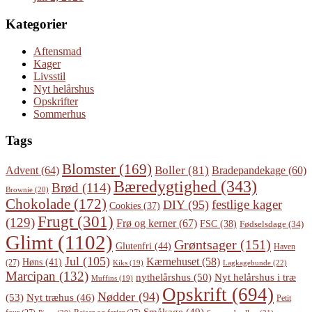
Kategorier
Aftensmad
Kager
Livsstil
Nyt helårshus
Opskrifter
Sommerhus
Tags
Blomster
(169)
Boller
(81)
Advent
(64)
Bradepandekage
(60)
Bæredygtighed
(343)
Brød
(114)
Brownie
(20)
Chokolade
(172)
festlige kager
DIY
(95)
Cookies
(37)
Frugt
(301)
(129)
Frø og kerner
(67)
FSC
(38)
Fødselsdage
(34)
Glimt
(1102)
Grøntsager
(151)
Glutenfri
(44)
Haven
Jul
(105)
Kærnehuset
(58)
Høns
(41)
(27)
Lagkagebunde
(22)
Kiks
(19)
Marcipan
(132)
Nyt helårshus i træ
nythelårshus
(50)
Muffins
(19)
Opskrift
(694)
Nødder
(94)
(53)
Nyt træhus
(46)
Petit
Småkage
(49)