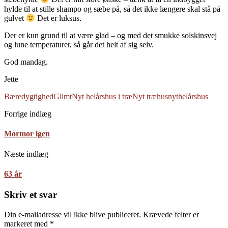
hylde til at stille shampo og sæbe på, så det ikke længere skal stå på
gulvet
Det er luksus.
Der er kun grund til at være glad – og med det smukke solskinsvej
og lune temperaturer, så går det helt af sig selv.
God mandag.
Jette
Bæredygtighed
Glimt
Nyt helårshus i træ
Nyt træhus
nythelårshus
Forrige indlæg
Mormor igen
Næste indlæg
63 år
Skriv et svar
Din e-mailadresse vil ikke blive publiceret.
Krævede felter er
markeret med
*