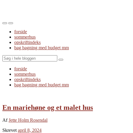
Toggle
Toggle
the
the
forside
mobile
search
sommerhus
menu
field
opskriftindeks
bag bagning med budget mm
Search
forside
sommerhus
opskriftindeks
bag bagning med budget mm
En mariehøne og et malet hus
Af
Jette Holm Rosendal
Skrevet
april 8, 2024