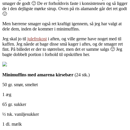
smager de godt 🙂 De er forholdsvis faste i konsistensen og så ligger
de i den dejligste mørke sirup. Oven på ris alamande går det ret godt
🙂
Men bærrene smager også ret kraftigt igennem, så jeg har valgt at
dele dem, inden de kommer i minimuffins.
Jeg skal jo til
julefrokost
i aften, og ville gerne have noget med til
kaffen. Jeg nåede at bage disse små kager i aftes, og de smager ret
fint. På billedet er der to størrelser, men det er samme salgs 🙂 Jeg
bagte dobbelt portion i forhold til opskriften her.
Minimuffins med amarena kirsebær
(24 stk.)
50 gr. smør, smeltet
1 æg
65 gr. sukker
½ tsk. vaniljesukker
1 dl. mælk