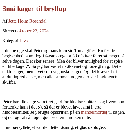
Små kager til bryllup
Af
Jette Holm Rosendal
Skrevet
oktober 22, 2024
Kategori
Livsstil
I denne uge skal Peter og hans kæreste Tanja giftes. En festlig
begivenhed, som dog i første omgang ikke bliver fejret så meget på
selve dagen. Det sker senere. Men der bliver mulighed for at spise
en lille kage 🙂 Så jeg har været i køkkenet og forsøgt mig. Det er
enkle kager, men lavet som veganske kager. Og det kræver lidt
andre ingredienser, men alle sammen nogen der var i køkkenets
skuffer.
Peter har alle dage været ret glad for hindbærsnitter – og hvem kan
fortænke ham i det :-), så der er blevet lavet små hjerte
hindbærsnitter. Jeg brugte opskriften på en
mandelmørdej
til kagen,
og det gør altså noget godt ved en hindbærsnitte.
Hindbærsyltetøjet var den lette løsning, et glas økologisk