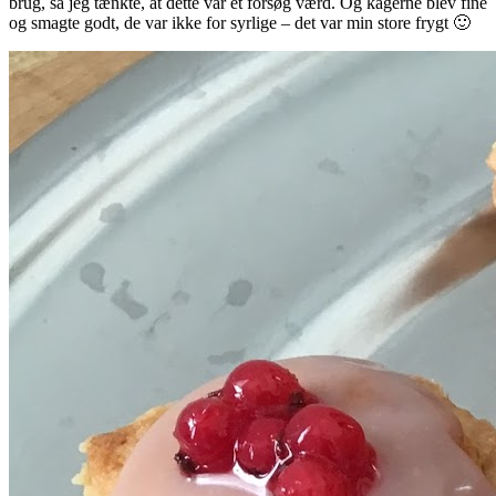
brug, så jeg tænkte, at dette var et forsøg værd. Og kagerne blev fine
og smagte godt, de var ikke for syrlige – det var min store frygt 🙂