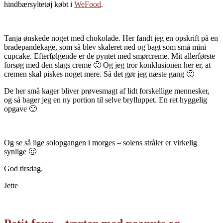
hindbærsyltetøj købt i
WeFood
.
Tanja ønskede noget med chokolade. Her fandt jeg en opskrift på en
bradepandekage, som så blev skaleret ned og bagt som små mini
cupcake. Efterfølgende er de pyntet med smørcreme. Mit allerførste
forsøg med den slags creme 🙂 Og jeg tror konklusionen her er, at
cremen skal piskes noget mere. Så det gør jeg næste gang 🙂
De her små kager bliver prøvesmagt af lidt forskellige mennesker,
og så bager jeg en ny portion til selve brylluppet. En ret hyggelig
opgave 🙂
Og se så lige solopgangen i morges – solens stråler er virkelig
synlige 🙂
God tirsdag.
Jette