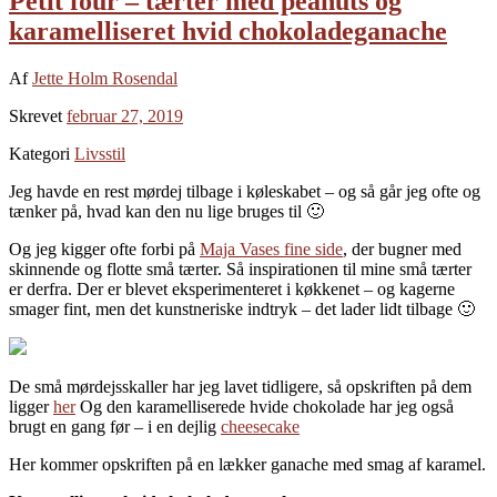
Petit four – tærter med peanuts og
karamelliseret hvid chokoladeganache
Af
Jette Holm Rosendal
Skrevet
februar 27, 2019
Kategori
Livsstil
Jeg havde en rest mørdej tilbage i køleskabet – og så går jeg ofte og
tænker på, hvad kan den nu lige bruges til 🙂
Og jeg kigger ofte forbi på
Maja Vases fine side
, der bugner med
skinnende og flotte små tærter. Så inspirationen til mine små tærter
er derfra. Der er blevet eksperimenteret i køkkenet – og kagerne
smager fint, men det kunstneriske indtryk – det lader lidt tilbage 🙂
De små mørdejsskaller har jeg lavet tidligere, så opskriften på dem
ligger
her
Og den karamelliserede hvide chokolade har jeg også
brugt en gang før – i en dejlig
cheesecake
Her kommer opskriften på en lækker ganache med smag af karamel.