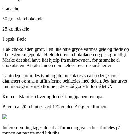
Ganache
50 gr. hvid chokolade
25 gr. ribsgele
1 spsk. fløde
Hak chokoladen groft. I en lille bitte gryde varmes gele og fløde op
til næsten kogepunkt. Hæld det over chokoladen og pisk grundigt.
Måske det skal have lidt hjælp fra mikroovnen, for at smelte al
chokoladen. Afkøles inden den hældes over de små tærter
Tærtedejen udrulles tyndt og der udstikkes små cirkler (7 cm i
diameter) og små muffinsforme beklædes med dejen. Jeg har arvet
min mors gamle metalforme – de er så gode til formålet 🙂
Kom en tsk. ribs i hver og fordel frangipanen ovenpå.
Bager ca. 20 minutter ved 175 grader. Afkøler i formen.
Inden servering tages de ud af formen og ganachen fordeles på
toppen og pyntes med lidt ribs.