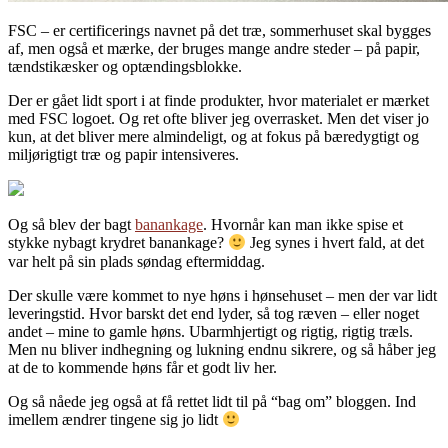
FSC – er certificerings navnet på det træ, sommerhuset skal bygges
af, men også et mærke, der bruges mange andre steder – på papir,
tændstikæsker og optændingsblokke.
Der er gået lidt sport i at finde produkter, hvor materialet er mærket
med FSC logoet. Og ret ofte bliver jeg overrasket. Men det viser jo
kun, at det bliver mere almindeligt, og at fokus på bæredygtigt og
miljørigtigt træ og papir intensiveres.
Og så blev der bagt
banankage
. Hvornår kan man ikke spise et
stykke nybagt krydret banankage?
Jeg synes i hvert fald, at det
var helt på sin plads søndag eftermiddag.
Der skulle være kommet to nye høns i hønsehuset – men der var lidt
leveringstid. Hvor barskt det end lyder, så tog ræven – eller noget
andet – mine to gamle høns. Ubarmhjertigt og rigtig, rigtig træls.
Men nu bliver indhegning og lukning endnu sikrere, og så håber jeg
at de to kommende høns får et godt liv her.
Og så nåede jeg også at få rettet lidt til på “bag om” bloggen. Ind
imellem ændrer tingene sig jo lidt