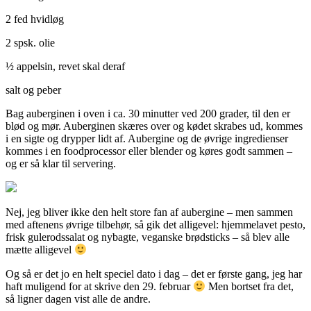
2 fed hvidløg
2 spsk. olie
½ appelsin, revet skal deraf
salt og peber
Bag auberginen i oven i ca. 30 minutter ved 200 grader, til den er
blød og mør. Auberginen skæres over og kødet skrabes ud, kommes
i en sigte og drypper lidt af. Aubergine og de øvrige ingredienser
kommes i en foodprocessor eller blender og køres godt sammen –
og er så klar til servering.
Nej, jeg bliver ikke den helt store fan af aubergine – men sammen
med aftenens øvrige tilbehør, så gik det alligevel: hjemmelavet pesto,
frisk gulerodssalat og nybagte, veganske brødsticks – så blev alle
mætte alligevel
Og så er det jo en helt speciel dato i dag – det er første gang, jeg har
haft muligend for at skrive den 29. februar
Men bortset fra det,
så ligner dagen vist alle de andre.