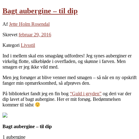
Bagt aubergine – til dip
Af
Jette Holm Rosendal
Skrevet
februar 29, 2016
Kategori
Livsstil
Ind i mellem skal ens smagsløg udfordres! Jeg synes auberginer er
virkelig flotte, silkebløde i overfladen, og skønne i farven. Men
smagen er jeg ikke vild med.
Men jeg forsøger at blive venner med smagen – så når en ny opskrift
fanger min opmærksomhed, så afprøves den.
På biblioteket fandt jeg en fin bog
“Guld i gryden”
og deri var der
dip lavet af bagt aubergine. Her er mit forsøg. Bedømmelsen
kommer til sidst
Bagt aubergine – til dip
1 aubergine