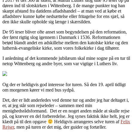
I 2017 er det 500 år siden, at Martin Luther slog sine 95 teser op på
døren ind til slotskirken i Wittenberg. I de mange punkter tog han
skarpt afstand fra datidens afladshandel – at man ved at købe et
afladsbrev kunne købe nedsættelse eller fritagelse for ens sjæl, så
den ikke skulle opholde sig længe i skærsilden.
De 95 teser bliver ofte anset som begyndelsen på den reformation,
der først rigtig slog igennem i Danmark i 1536. Reformationen
betød blandt andet en adskillelse mellem den katolske kirke og den
luthersk-evangeliske kirke, som vores folkekirke i dag tilhører.
I anledning af det kommende jubilæum skal mine sogne på en tur til
netop Wittenberg og andre byer, som var vigtige i Luthers liv.
Og der er heldigvis god interesse for turen. Så den 19. april tidligt
om morgenen kører vi med bus sydpå.
Det, der er lidt anderledes ved denne tur og andre jeg har deltaget i,
er, at jeg står som rejseleder – sammen med min
menighedsrådsformand. Det er en noget anden måde at skulle rejse
på, og kræver en del forberedelse. Jeg synes faktisk ikke helt, jeg er
klædt på til den opgave
Heldigvis arrangeres selve turen af
Felix
Rejser
, men på turen er det mig, der guider og fortæller.