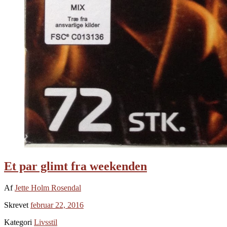
Et par glimt fra weekenden
Af
Jette Holm Rosendal
Skrevet
februar 22, 2016
Kategori
Livsstil