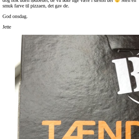
dog nok uden rødbeder, de vil ikke lige være i sæson der
Men en
smuk farve til pizzaen, det gav de.
God onsdag.
Jette