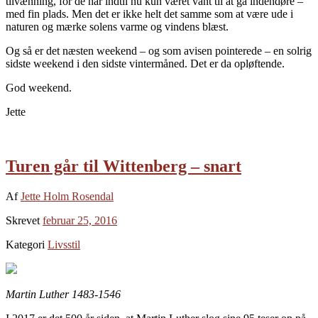
tilvænning, for de har indtil nu kun været vant til at gå indendøre –
med fin plads. Men det er ikke helt det samme som at være ude i
naturen og mærke solens varme og vindens blæst.
Og så er det næsten weekend – og som avisen pointerede – en solrig
sidste weekend i den sidste vintermåned. Det er da opløftende.
God weekend.
Jette
Turen går til Wittenberg – snart
Af
Jette Holm Rosendal
Skrevet
februar 25, 2016
Kategori
Livsstil
Martin Luther 1483-1546