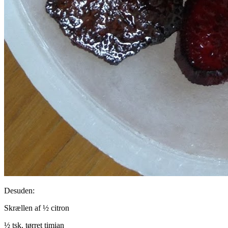
Desuden:
Skrællen af ½ citron
½ tsk. tørret timian