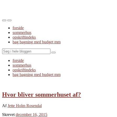
Toggle
Toggle
the
the
forside
mobile
search
sommerhus
menu
field
opskriftindeks
bag bagning med budget mm
Search
forside
sommerhus
opskriftindeks
bag bagning med budget mm
Hvor bliver sommerhuset af?
Af
Jette Holm Rosendal
Skrevet
december 16, 2015