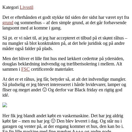
Kategori
Livsstil
Det er efterhånden et godt stykke tid siden der sidst har været nyt fra
grund
og sommerhus – af den simple grund, at det går forbavsende
langsomt med at komme i gang.
Så pt. er vi nået til, at jeg har accepteret et tilbud på et skønt råhus –
nu mangler så blot konktrakten på, at det hele juridisk og på andre
måder også falder på plads.
Men det bliver et lille fint hus med lækkert cedertræ på ydersiden,
douglas beklædning indvendig og træfiberisolering i mellem. Alt
sammen i
FSC
certificerede materialer.
At det er et råhus, jeg får, betyder så, at alt det indvendige mangler.
Så pludselig er jeg blevet interesseret i hårde hvidevarer, lamper og
fliser og meget andet 🙂 Og derfor var Black friday en rigtig god
idé.
Her fik jeg blandt andet købt en vaskemaskine. Det har jeg aldrig
købt før – men nu har jeg 🙂 Den blev leveret i dag. Og står nu i
garagen og venter på, at der engang kommer et hus, den kan bo i.
En fin lille maskine med fine mærker A+++ og andre gode