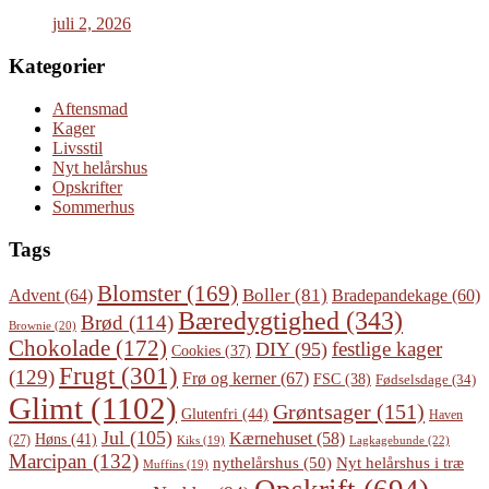
juli 2, 2026
Kategorier
Aftensmad
Kager
Livsstil
Nyt helårshus
Opskrifter
Sommerhus
Tags
Blomster
(169)
Boller
(81)
Advent
(64)
Bradepandekage
(60)
Bæredygtighed
(343)
Brød
(114)
Brownie
(20)
Chokolade
(172)
festlige kager
DIY
(95)
Cookies
(37)
Frugt
(301)
(129)
Frø og kerner
(67)
FSC
(38)
Fødselsdage
(34)
Glimt
(1102)
Grøntsager
(151)
Glutenfri
(44)
Haven
Jul
(105)
Kærnehuset
(58)
Høns
(41)
(27)
Lagkagebunde
(22)
Kiks
(19)
Marcipan
(132)
Nyt helårshus i træ
nythelårshus
(50)
Muffins
(19)