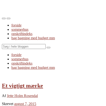
Toggle
Toggle
the
the
forside
mobile
search
sommerhus
menu
field
opskriftindeks
bag bagning med budget mm
Search
forside
sommerhus
opskriftindeks
bag bagning med budget mm
Et vigtigt mærke
Af
Jette Holm Rosendal
Skrevet
august 7, 2015