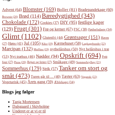
Blomster
(169)
Boller
(81)
Advent
(64)
Bradepandekage
(60)
Bæredygtighed
(343)
Brød
(114)
Brownie
(20)
Chokolade
(172)
festlige kager
DIY
(95)
Cookies
(37)
Frugt
(301)
(129)
Frø og kerner
(67)
FSC
(38)
Fødselsdage
(34)
Glimt
(1102)
Grøntsager
(151)
Glutenfri
(44)
Haven
Jul
(105)
Kærnehuset
(58)
Høns
(41)
(27)
Lagkagebunde
(22)
Kiks
(19)
Marcipan
(132)
Nyt helårshus i træ
nythelårshus
(50)
Muffins
(19)
Opskrift
(694)
Nødder
(94)
(53)
Nyt træhus
(46)
Petit
Småkage
(49)
four
(27)
Rejser og ferier
(27)
Pizza
(20)
Sommerbryllup
(21)
Tanker om stort og
Sommerhus
(179)
Strik
(57)
småt
(473)
Tærter
(63)
Turen går til ...
(40)
Vegansk
(22)
Årets gang
(59)
Vegetarisk
(45)
Æblekage
(34)
Blogs jeg følger
Tanja Mortensen
Dalsgaard i Skivholme
Underet er at vi er til