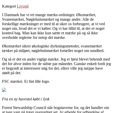
Kategori
Livsstil
I Danmark har vi ret mange mærke-ordninger. Økomærket,
Svanemærket, Nøglehulsmærket og mange andre. Alle de
forskellige mærkninger er med til at sikre os forbrugere, at vi ved
noget om, hvad det er vi køber. Og vi har tillid til, at der er noget
kontrol bag. Man kan ikke kun sætte et mærke på og så ikke
overholde reglerne for netop det mærke.
Økomærket sikrer økologiske dyrkningsmetoder, svanemærket
tænker på miljøet, nøglehulsmærket fortæller noget om sundhed.
Og så er det en andet vigtigt mærke. Jeg er først blevet bekendt med
det for alvor inden for de sidste par måneder. Ganske enkelt fordi jeg
er begyndt at interessere mig for det, ellers ville jeg næppe have
stødt på det.
FSC mærket. Et fint lille logo.
Fra en ny havestol købt i Jysk
Forest Stewardship Council står bogstaverne for, og det handler om
at tage vare på træer overordnet set. At arbejde for udbredelse af