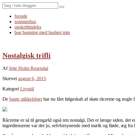
Search
forside
sommerhus
opskriftindeks
bag bagning med budget mm
Nostalgisk trifli
Af
Jette Holm Rosendal
Skrevet
august 6, 2015
Kategori
Livsstil
De
bagte stikkelsbær
har nu fået følgeskab af skøn råcreme og nogle h
Råcreme er så til gengæld også ren nostalgi. Det er længe siden, det er
ingredienserne var der jo, selvforsynende med mælk og fløde, æg fra 