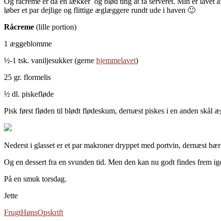
Og råcreme er da en lækker og blød ting at få serveret. Min er lavet a
løber et par dejlige og flittige æglæggere rundt ude i haven 🙂
Råcreme
(lille portion)
1 æggeblomme
½-1 tsk. vaniljesukker (gerne
hjemmelavet
)
25 gr. flormelis
½ dl. piskefløde
Pisk først fløden til blødt flødeskum, dernæst piskes i en anden skål æ
Nederst i glasset er et par makroner dryppet med portvin, dernæst bær
Og en dessert fra en svunden tid. Men den kan nu godt findes frem ig
På en smuk torsdag.
Jette
Frugt
Høns
Opskrift