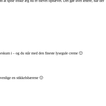
at spise friske æg nu er blevet ophævet. Det gør livet lettere, når der
lødeskum i – og du står med den fineste lysegule creme 🙂
 venlige en stikkelsbærene 🙂