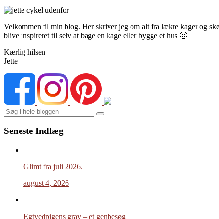
Velkommen til min blog. Her skriver jeg om alt fra lækre kager og skønn
blive inspireret til selv at bage en kage eller bygge et hus 🙂
Kærlig hilsen
Jette
Search
Seneste Indlæg
Glimt fra juli 2026.
august 4, 2026
Egtvedpigens grav – et genbesøg