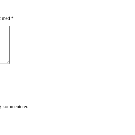
et med
*
eg kommenterer.