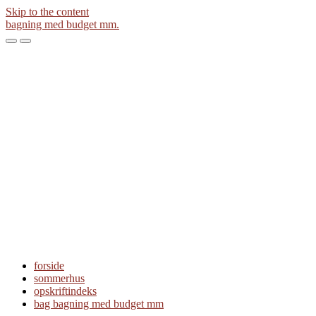
Skip to the content
bagning med budget mm.
Toggle
Toggle
the
the
mobile
search
menu
field
forside
sommerhus
opskriftindeks
bag bagning med budget mm