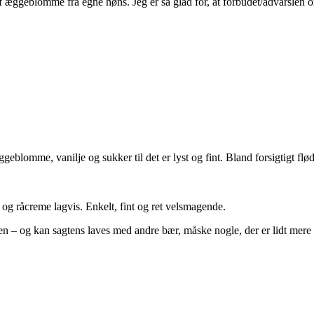
f æggeblomme fra egne høns. Jeg er så glad for, at forbudet/advarslen om 
ggeblomme, vanilje og sukker til det er lyst og fint. Bland forsigtigt f
 og råcreme lagvis. Enkelt, fint og ret velsmagende.
en – og kan sagtens laves med andre bær, måske nogle, der er lidt mere