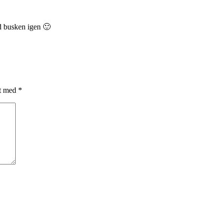
ed busken igen 🙂
et med
*