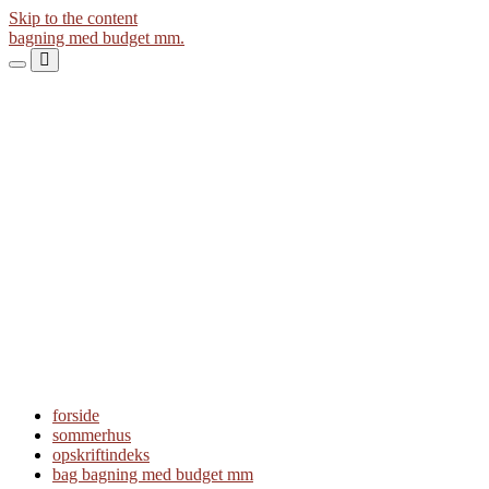
Skip to the content
bagning med budget mm.
Toggle
Toggle
the
the
mobile
search
menu
field
forside
sommerhus
opskriftindeks
bag bagning med budget mm