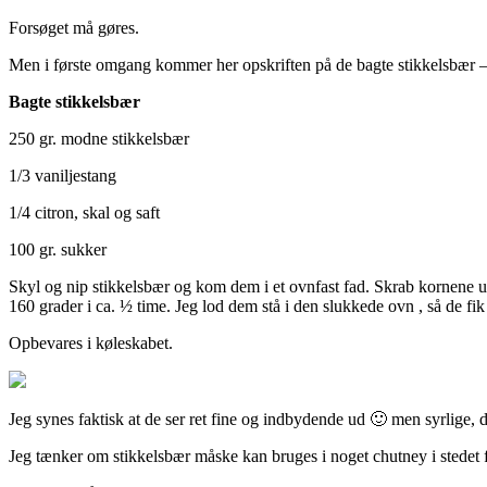
Forsøget må gøres.
Men i første omgang kommer her opskriften på de bagte stikkelsbær –
Bagte stikkelsbær
250 gr. modne stikkelsbær
1/3 vaniljestang
1/4 citron, skal og saft
100 gr. sukker
Skyl og nip stikkelsbær og kom dem i et ovnfast fad. Skrab kornene 
160 grader i ca. ½ time. Jeg lod dem stå i den slukkede ovn , så de fi
Opbevares i køleskabet.
Jeg synes faktisk at de ser ret fine og indbydende ud 🙂 men syrlige, d
Jeg tænker om stikkelsbær måske kan bruges i noget chutney i stedet 