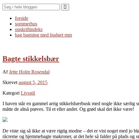
Search
forside
sommerhus
opskriftindeks
bag bagning med budget mm
Bagte stikkelsbær
Af
Jette Holm Rosendal
Skrevet
august 5, 2015
Kategori
Livsstil
I haven står en gammel arrig stikkelsbærbusk med nogle ikke særlig sma
måtte de altså prøves. Til et eller andet. Og grød skal det ikke være!
De viste sig så ikke at være rigtig modne – det er vist noget med jo bl
råcreme og hjemmebagte makroner, at det hele så falder på plads og s