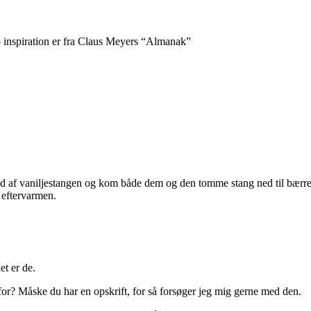
 inspiration er fra Claus Meyers “Almanak”
ud af vaniljestangen og kom både dem og den tomme stang ned til bærr
k eftervarmen.
et er de.
for? Måske du har en opskrift, for så forsøger jeg mig gerne med den.