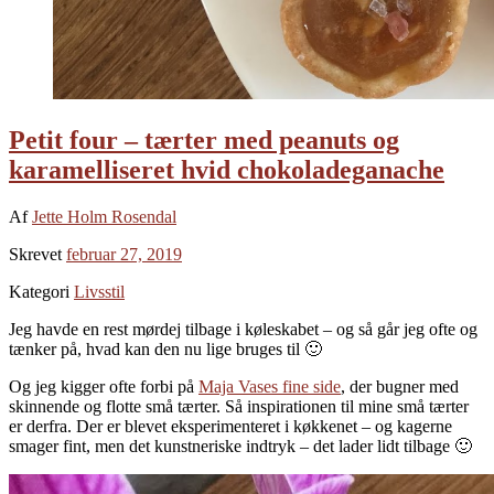
Petit four – tærter med peanuts og
karamelliseret hvid chokoladeganache
Af
Jette Holm Rosendal
Skrevet
februar 27, 2019
Kategori
Livsstil
Jeg havde en rest mørdej tilbage i køleskabet – og så går jeg ofte og
tænker på, hvad kan den nu lige bruges til 🙂
Og jeg kigger ofte forbi på
Maja Vases fine side
, der bugner med
skinnende og flotte små tærter. Så inspirationen til mine små tærter
er derfra. Der er blevet eksperimenteret i køkkenet – og kagerne
smager fint, men det kunstneriske indtryk – det lader lidt tilbage 🙂