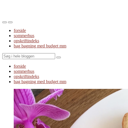
Toggle
Toggle
the
the
forside
mobile
search
sommerhus
menu
field
opskriftindeks
bag bagning med budget mm
Search
forside
sommerhus
opskriftindeks
bag bagning med budget mm