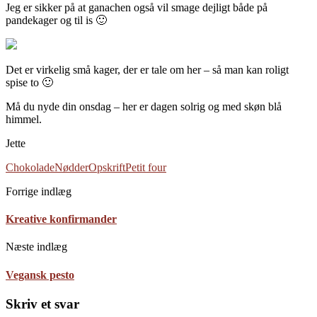
Jeg er sikker på at ganachen også vil smage dejligt både på
pandekager og til is 🙂
Det er virkelig små kager, der er tale om her – så man kan roligt
spise to 🙂
Må du nyde din onsdag – her er dagen solrig og med skøn blå
himmel.
Jette
Chokolade
Nødder
Opskrift
Petit four
Forrige indlæg
Kreative konfirmander
Næste indlæg
Vegansk pesto
Skriv et svar