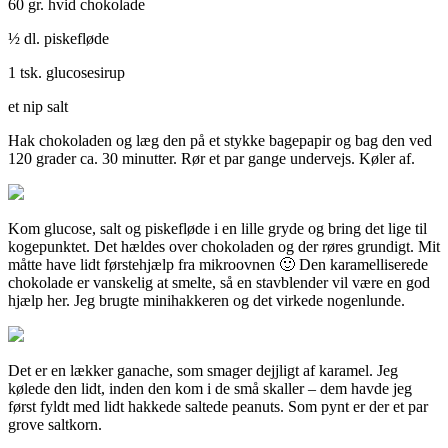
60 gr. hvid chokolade
½ dl. piskefløde
1 tsk. glucosesirup
et nip salt
Hak chokoladen og læg den på et stykke bagepapir og bag den ved
120 grader ca. 30 minutter. Rør et par gange undervejs. Køler af.
Kom glucose, salt og piskefløde i en lille gryde og bring det lige til
kogepunktet. Det hældes over chokoladen og der røres grundigt. Mit
måtte have lidt førstehjælp fra mikroovnen 🙂 Den karamelliserede
chokolade er vanskelig at smelte, så en stavblender vil være en god
hjælp her. Jeg brugte minihakkeren og det virkede nogenlunde.
Det er en lækker ganache, som smager dejjligt af karamel. Jeg
kølede den lidt, inden den kom i de små skaller – dem havde jeg
først fyldt med lidt hakkede saltede peanuts. Som pynt er der et par
grove saltkorn.