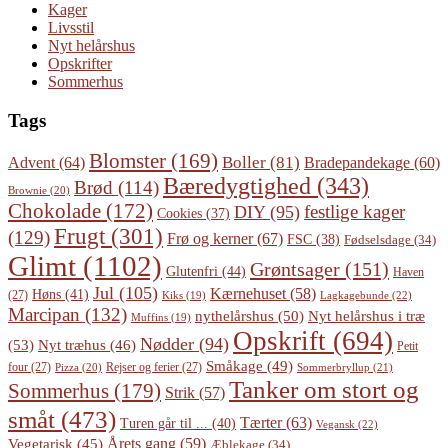
Kager
Livsstil
Nyt helårshus
Opskrifter
Sommerhus
Tags
Blomster
(169)
Boller
(81)
Advent
(64)
Bradepandekage
(60)
Bæredygtighed
(343)
Brød
(114)
Brownie
(20)
Chokolade
(172)
festlige kager
DIY
(95)
Cookies
(37)
Frugt
(301)
(129)
Frø og kerner
(67)
FSC
(38)
Fødselsdage
(34)
Glimt
(1102)
Grøntsager
(151)
Glutenfri
(44)
Haven
Jul
(105)
Kærnehuset
(58)
Høns
(41)
(27)
Lagkagebunde
(22)
Kiks
(19)
Marcipan
(132)
Nyt helårshus i træ
nythelårshus
(50)
Muffins
(19)
Opskrift
(694)
Nødder
(94)
(53)
Nyt træhus
(46)
Petit
Småkage
(49)
four
(27)
Rejser og ferier
(27)
Pizza
(20)
Sommerbryllup
(21)
Tanker om stort og
Sommerhus
(179)
Strik
(57)
småt
(473)
Tærter
(63)
Turen går til ...
(40)
Vegansk
(22)
Årets gang
(59)
Vegetarisk
(45)
Æblekage
(34)