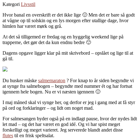
Kategori
Livsstil
Hvor banal en overskrift er det ikke lige 🙂 Men det er bare så godt
at vågne op til solskin og en lys morgen efter utallige dage, hvor
himlen har været mørk og grå.
At det så tilligemed er fredag og en hyggelig weekend lige på
trapperne, det gør det da kun endnu bedre 🙂
Dagens opgave ligger klar på mit skrivebord – opslået og lige til at
gå til.
Du husker måske
salmemaraton
? For knap to år siden begyndte vi
at synge fra salmebogen – begyndte med nummer ét og har fortsat
igennem hele bogen. Nu er vi næsten igennem 🙂
I maj måned skal vi synge her, og derfor er jeg i gang med at få styr
på ord og forklaringer – og lidt om noget mad.
For salmesangen byder også på en indlagt pause, hvor der nydes lidt
let mad – og det har været en god idé. Og vi har spist meget
forskelligt og meget varieret. Jeg serverede blandt andet disse
flutes
til en frisk speltsalat.