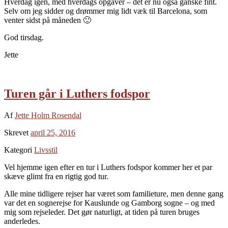
Hverdag igen, med hverdags opgaver – det er nu også ganske fint.
Selv om jeg sidder og drømmer mig lidt væk til Barcelona, som
venter sidst på måneden 🙂
God tirsdag.
Jette
Turen går i Luthers fodspor
Af
Jette Holm Rosendal
Skrevet
april 25, 2016
Kategori
Livsstil
Vel hjemme igen efter en tur i Luthers fodspor kommer her et par
skæve glimt fra en rigtig god tur.
Alle mine tidligere rejser har været som familieture, men denne gang
var det en sognerejse for Kauslunde og Gamborg sogne – og med
mig som rejseleder. Det gør naturligt, at tiden på turen bruges
anderledes.