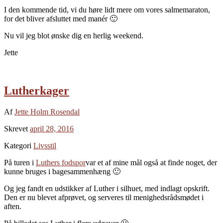
I den kommende tid, vi du høre lidt mere om vores salmemaraton,
for det bliver afsluttet med manér 🙂
Nu vil jeg blot ønske dig en herlig weekend.
Jette
Lutherkager
Af
Jette Holm Rosendal
Skrevet
april 28, 2016
Kategori
Livsstil
På turen i
Luthers fodspor
var et af mine mål også at finde noget, der
kunne bruges i bagesammenhæng 🙂
Og jeg fandt en udstikker af Luther i silhuet, med indlagt opskrift.
Den er nu blevet afprøvet, og serveres til menighedsrådsmødet i
aften.