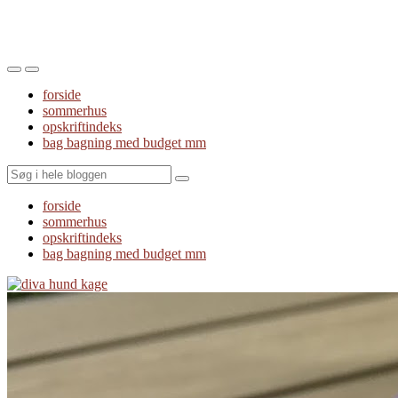
Toggle
Toggle
the
the
forside
mobile
search
sommerhus
menu
field
opskriftindeks
bag bagning med budget mm
Search
forside
sommerhus
opskriftindeks
bag bagning med budget mm