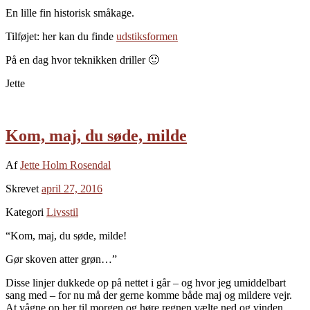
En lille fin historisk småkage.
Tilføjet: her kan du finde
udstiksformen
På en dag hvor teknikken driller 🙂
Jette
Kom, maj, du søde, milde
Af
Jette Holm Rosendal
Skrevet
april 27, 2016
Kategori
Livsstil
“Kom, maj, du søde, milde!
Gør skoven atter grøn…”
Disse linjer dukkede op på nettet i går – og hvor jeg umiddelbart
sang med – for nu må der gerne komme både maj og mildere vejr.
At vågne op her til morgen og høre regnen vælte ned og vinden