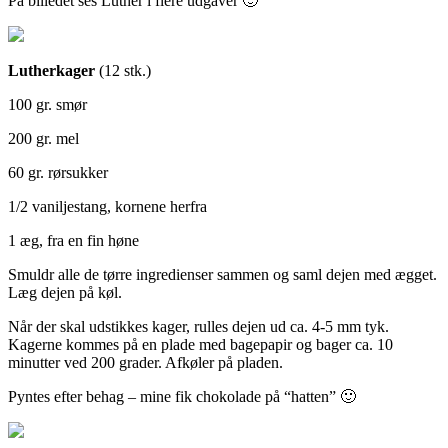
På billedet ses Luther i flere udgaver 🙂
Lutherkager
(12 stk.)
100 gr. smør
200 gr. mel
60 gr. rørsukker
1/2 vaniljestang, kornene herfra
1 æg, fra en fin høne
Smuldr alle de tørre ingredienser sammen og saml dejen med ægget.
Læg dejen på køl.
Når der skal udstikkes kager, rulles dejen ud ca. 4-5 mm tyk.
Kagerne kommes på en plade med bagepapir og bager ca. 10
minutter ved 200 grader. Afkøler på pladen.
Pyntes efter behag – mine fik chokolade på “hatten” 🙂