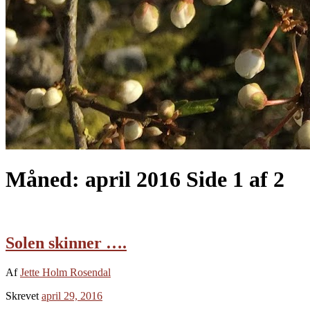
Måned:
april 2016
Side 1 af 2
Solen skinner ….
Af
Jette Holm Rosendal
Skrevet
april 29, 2016