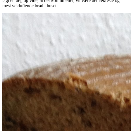
lagt en dej, og vide, at der kort tid efter, vil være det lækreste og
mest velduftende brød i huset.