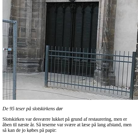
De 95 teser på slotskirkens dør
Slotskirken var desværre lukket på grund af restaurering, men er
åben til næste år. Så teserne var svære at læse på lang afstand, men
så kan de jo købes på papir: