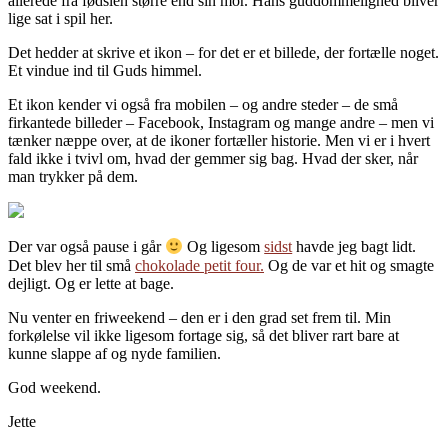
allerede fra fødslen større end sin mor. Hans guddommelighed bliver
lige sat i spil her.
Det hedder at skrive et ikon – for det er et billede, der fortælle noget.
Et vindue ind til Guds himmel.
Et ikon kender vi også fra mobilen – og andre steder – de små
firkantede billeder – Facebook, Instagram og mange andre – men vi
tænker næppe over, at de ikoner fortæller historie. Men vi er i hvert
fald ikke i tvivl om, hvad der gemmer sig bag. Hvad der sker, når
man trykker på dem.
Der var også pause i går
Og ligesom
sidst
havde jeg bagt lidt.
Det blev her til små
chokolade petit four.
Og de var et hit og smagte
dejligt. Og er lette at bage.
Nu venter en friweekend – den er i den grad set frem til. Min
forkølelse vil ikke ligesom fortage sig, så det bliver rart bare at
kunne slappe af og nyde familien.
God weekend.
Jette