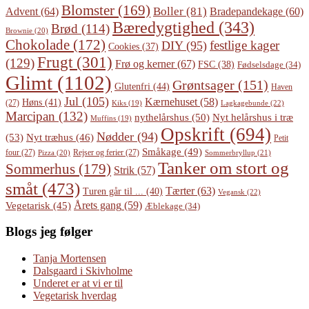
Blomster
(169)
Boller
(81)
Advent
(64)
Bradepandekage
(60)
Bæredygtighed
(343)
Brød
(114)
Brownie
(20)
Chokolade
(172)
festlige kager
DIY
(95)
Cookies
(37)
Frugt
(301)
(129)
Frø og kerner
(67)
FSC
(38)
Fødselsdage
(34)
Glimt
(1102)
Grøntsager
(151)
Glutenfri
(44)
Haven
Jul
(105)
Kærnehuset
(58)
Høns
(41)
(27)
Lagkagebunde
(22)
Kiks
(19)
Marcipan
(132)
Nyt helårshus i træ
nythelårshus
(50)
Muffins
(19)
Opskrift
(694)
Nødder
(94)
(53)
Nyt træhus
(46)
Petit
Småkage
(49)
four
(27)
Rejser og ferier
(27)
Pizza
(20)
Sommerbryllup
(21)
Tanker om stort og
Sommerhus
(179)
Strik
(57)
småt
(473)
Tærter
(63)
Turen går til ...
(40)
Vegansk
(22)
Årets gang
(59)
Vegetarisk
(45)
Æblekage
(34)
Blogs jeg følger
Tanja Mortensen
Dalsgaard i Skivholme
Underet er at vi er til
Vegetarisk hverdag