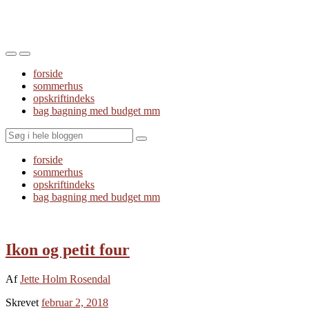
Toggle
Toggle
the
the
forside
mobile
search
sommerhus
menu
field
opskriftindeks
bag bagning med budget mm
Search
forside
sommerhus
opskriftindeks
bag bagning med budget mm
Ikon og petit four
Af
Jette Holm Rosendal
Skrevet
februar 2, 2018