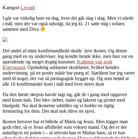
Kategori
Livsstil
I går var virkelig bare en dag, hvor det gik slag i slag. Men vi nåede
i mål, men der var også udsolgt, da jeg kl. 21 satte mig i sofaen
sammen med Diva
Det andet af mine konfirmandhold skulle lave ikoner. Og denne
gang med en ny underviser. Jeg kendte hende ikke, men hun var en
spændende og meget dygtig kunstner.
Kathrine van godt
Kjærsgaard
. Oprindelig uddannet skolelærer, hvilket hendes
undervisning på en postiv måde bar præg af. Sjældent har jeg været
med til noget, der var så pædagogisk bygget op. Og som betød at
alle 16 konfirmander kom i mål med hver deres ikon
Da den første skepsis havde lagt sig, gik de i gang med opgaven
med krum hals. Der blev slebet, malet og lakeret og pyntet med
bladguld. Nu skal ikonerne udstilles og vi holder en rigtig
fernisering for dem. Det skal nok blive ret sjovt.
Ikonen herover har et billede af Maria og Jesus. Men kigger man
godt efter, så er Jesus afbilledet som voksen mand. Og det er der
naturligvis en pointe i – at selvom han er Marias barn, så er han