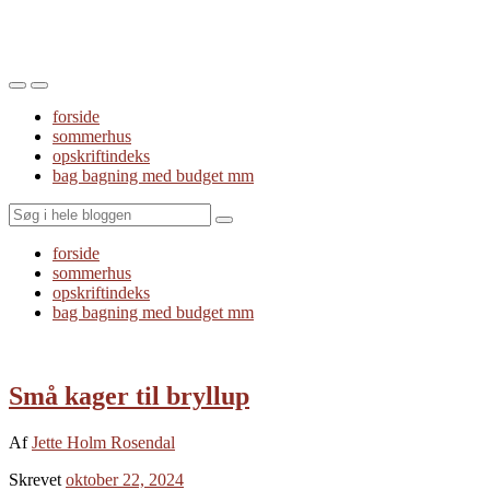
Toggle
Toggle
the
the
forside
mobile
search
sommerhus
menu
field
opskriftindeks
bag bagning med budget mm
Search
forside
sommerhus
opskriftindeks
bag bagning med budget mm
Små kager til bryllup
Af
Jette Holm Rosendal
Skrevet
oktober 22, 2024