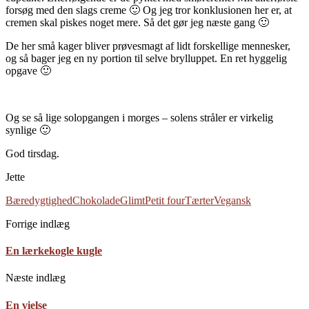
forsøg med den slags creme 🙂 Og jeg tror konklusionen her er, at
cremen skal piskes noget mere. Så det gør jeg næste gang 🙂
De her små kager bliver prøvesmagt af lidt forskellige mennesker,
og så bager jeg en ny portion til selve brylluppet. En ret hyggelig
opgave 🙂
Og se så lige solopgangen i morges – solens stråler er virkelig
synlige 🙂
God tirsdag.
Jette
Bæredygtighed
Chokolade
Glimt
Petit four
Tærter
Vegansk
Forrige indlæg
En lærkekogle kugle
Næste indlæg
En vielse