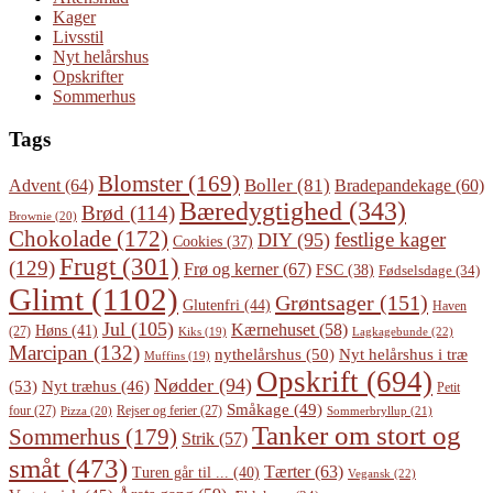
Kager
Livsstil
Nyt helårshus
Opskrifter
Sommerhus
Tags
Blomster
(169)
Boller
(81)
Advent
(64)
Bradepandekage
(60)
Bæredygtighed
(343)
Brød
(114)
Brownie
(20)
Chokolade
(172)
festlige kager
DIY
(95)
Cookies
(37)
Frugt
(301)
(129)
Frø og kerner
(67)
FSC
(38)
Fødselsdage
(34)
Glimt
(1102)
Grøntsager
(151)
Glutenfri
(44)
Haven
Jul
(105)
Kærnehuset
(58)
Høns
(41)
(27)
Lagkagebunde
(22)
Kiks
(19)
Marcipan
(132)
Nyt helårshus i træ
nythelårshus
(50)
Muffins
(19)
Opskrift
(694)
Nødder
(94)
(53)
Nyt træhus
(46)
Petit
Småkage
(49)
four
(27)
Rejser og ferier
(27)
Pizza
(20)
Sommerbryllup
(21)
Tanker om stort og
Sommerhus
(179)
Strik
(57)
småt
(473)
Tærter
(63)
Turen går til ...
(40)
Vegansk
(22)