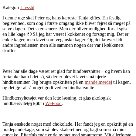
Kategori
Livsstil
I denne uge skal Peter og hans kæreste Tanja giftes. En festlig
begivenhed, som dog i første omgang ikke bliver fejret så meget på
selve dagen. Det sker senere. Men der bliver mulighed for at spise
en lille kage 🙂 Så jeg har været i køkkenet og forsøgt mig. Det er
enkle kager, men lavet som veganske kager. Og det kræver lidt
andre ingredienser, men alle sammen nogen der var i køkkenets
skuffer.
Peter har alle dage været ret glad for hindbærsnitter – og hvem kan
fortænke ham i det :-), så der er blevet lavet små hjerte
hindbærsnitter. Jeg brugte opskriften på en
mandelmørdej
til kagen,
og det gør altså noget godt ved en hindbærsnitte.
Hindbærsyltetøjet var den lette løsning, et glas økologisk
hindbærsyltetøj købt i
WeFood
.
Tanja ønskede noget med chokolade. Her fandt jeg en opskrift på en
bradepandekage, som så blev skaleret ned og bagt som små mini
cupcake. Efterfølgende er de pyntet med smørcreme. Mit allerførste