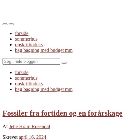
Toggle
Toggle
the
the
forside
mobile
search
sommerhus
menu
field
opskriftindeks
bag bagning med budget mm
Search
forside
sommerhus
opskriftindeks
bag bagning med budget mm
Fossiler fra fortiden og en forårskage
Af
Jette Holm Rosendal
Skrevet
april 16, 2024