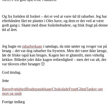
Og fra fortiden til foråret – det er ved at være tid til rabarber. Jeg har
efterhånden fået tre planter i Oles have, og dem er der ved at være
godt gang i. Skønt med disse forårsbebudere, og frisk frugt på denne
tid af året.
Jeg bagte en
rabarberkage
i søndags, da min søster og svoger var på
besøg – det var dog rabarber fra fryseren. Men det varer ikke længe,
før de friske også kan bruges. Kagen her er glutenfri, men virkelig
lækker. Billedet yder ikke kagen retfærdighed – men det var alt, der
var tilovers efter besøget 🙂
God tirsdag.
Jette
Bæredygtighed
Bradepandekage
Chokolade
Frugt
Glimt
Tanker om
stort og småt
Forrige indlæg