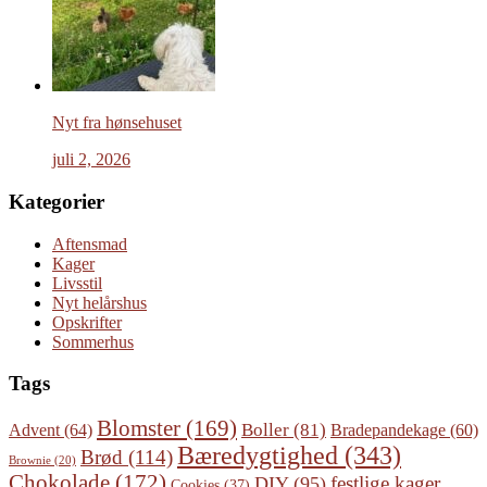
Nyt fra hønsehuset
juli 2, 2026
Kategorier
Aftensmad
Kager
Livsstil
Nyt helårshus
Opskrifter
Sommerhus
Tags
Blomster
(169)
Boller
(81)
Advent
(64)
Bradepandekage
(60)
Bæredygtighed
(343)
Brød
(114)
Brownie
(20)
Chokolade
(172)
festlige kager
DIY
(95)
Cookies
(37)