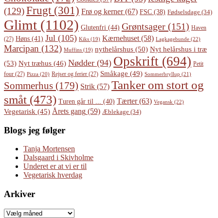
Frugt
(301)
(129)
Frø og kerner
(67)
FSC
(38)
Fødselsdage
(34)
Glimt
(1102)
Grøntsager
(151)
Glutenfri
(44)
Haven
Jul
(105)
Kærnehuset
(58)
Høns
(41)
(27)
Lagkagebunde
(22)
Kiks
(19)
Marcipan
(132)
Nyt helårshus i træ
nythelårshus
(50)
Muffins
(19)
Opskrift
(694)
Nødder
(94)
(53)
Nyt træhus
(46)
Petit
Småkage
(49)
four
(27)
Rejser og ferier
(27)
Pizza
(20)
Sommerbryllup
(21)
Tanker om stort og
Sommerhus
(179)
Strik
(57)
småt
(473)
Tærter
(63)
Turen går til ...
(40)
Vegansk
(22)
Årets gang
(59)
Vegetarisk
(45)
Æblekage
(34)
Blogs jeg følger
Tanja Mortensen
Dalsgaard i Skivholme
Underet er at vi er til
Vegetarisk hverdag
Arkiver
Arkiver