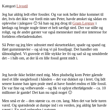
Kategori
Livsstil
Jeg har aldrig ledt efter fossiler. Og var nok heller ikke kommet til
det, hvis det ikke var fordi min søn Peter, havde ønsket sig sådan en
oplevelse i julegave 🙂 Så han og jeg drog til
Gram Lergrav
i
lørdags og brugte nogle timer et helt særligt sted. Der var stille og
roligt, og de andre gæster var også mennesker med stor interesse for
fortidens efterladenskaber.
Så Peter og jeg blev udrustet med skruetrækker, spade og spand og
iført gummistøvler – og så tog vi på fossiljagt. Det handler om
tålmodighed. Vi gravede et lille stykke ler fri og sad så og smuldrede
det – i håb om, at der lå en lille fossil gemt midt i.
Jeg havde ikke heldet med mig. Men pludselig kom Peter gående
med et lille sneglefossil i hånden – det var dukket op i leret. Og lidt
senere kunne han igen prale med at have fundet endnu et lille fossil.
De var fine og velbevarede – og fik vi oplyst efterfølgende – ca. 10
millioner år gamle! Det kan nu også noget 🙂
Men små er de – den største ca. en cm. lang. Men det var hele turen
værd. Og spændende at dumpe ind i en verden, jeg aldrig før havde
været i. En god oplevelse i naturen.