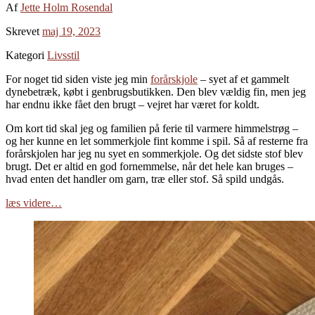
Af
Jette Holm Rosendal
Skrevet
maj 19, 2023
Kategori
Livsstil
For noget tid siden viste jeg min
forårskjole
– syet af et gammelt
dynebetræk, købt i genbrugsbutikken. Den blev vældig fin, men jeg
har endnu ikke fået den brugt – vejret har været for koldt.
Om kort tid skal jeg og familien på ferie til varmere himmelstrøg –
og her kunne en let sommerkjole fint komme i spil. Så af resterne fra
forårskjolen har jeg nu syet en sommerkjole. Og det sidste stof blev
brugt. Det er altid en god fornemmelse, når det hele kan bruges –
hvad enten det handler om garn, træ eller stof. Så spild undgås.
læs videre…