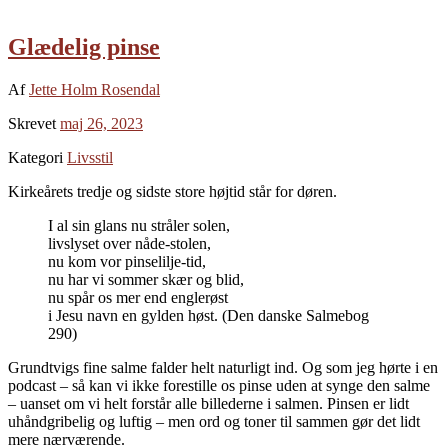
Glædelig pinse
Af
Jette Holm Rosendal
Skrevet
maj 26, 2023
Kategori
Livsstil
Kirkeårets tredje og sidste store højtid står for døren.
I al sin glans nu stråler solen,
livslyset over nåde-stolen,
nu kom vor pinselilje-tid,
nu har vi sommer skær og blid,
nu spår os mer end englerøst
i Jesu navn en gylden høst. (Den danske Salmebog
290)
Grundtvigs fine salme falder helt naturligt ind. Og som jeg hørte i en
podcast – så kan vi ikke forestille os pinse uden at synge den salme
– uanset om vi helt forstår alle billederne i salmen. Pinsen er lidt
uhåndgribelig og luftig – men ord og toner til sammen gør det lidt
mere nærværende.