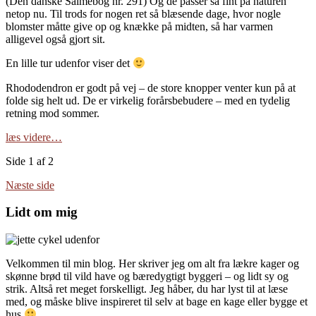
(Den danske Salmebog nr. 291) Og de passer så fint på naturen
netop nu. Til trods for nogen ret så blæsende dage, hvor nogle
blomster måtte give op og knække på midten, så har varmen
alligevel også gjort sit.
En lille tur udenfor viser det
Rhododendron er godt på vej – de store knopper venter kun på at
folde sig helt ud. De er virkelig forårsbebudere – med en tydelig
retning mod sommer.
læs videre…
Side 1 af 2
Næste side
Lidt om mig
Velkommen til min blog. Her skriver jeg om alt fra lækre kager og
skønne brød til vild have og bæredygtigt byggeri – og lidt sy og
strik. Altså ret meget forskelligt. Jeg håber, du har lyst til at læse
med, og måske blive inspireret til selv at bage en kage eller bygge et
hus