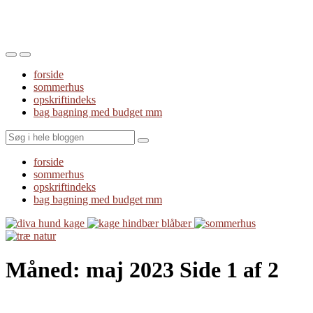
Toggle
Toggle
the
the
forside
mobile
search
sommerhus
menu
field
opskriftindeks
bag bagning med budget mm
Search
forside
sommerhus
opskriftindeks
bag bagning med budget mm
Måned:
maj 2023
Side 1 af 2