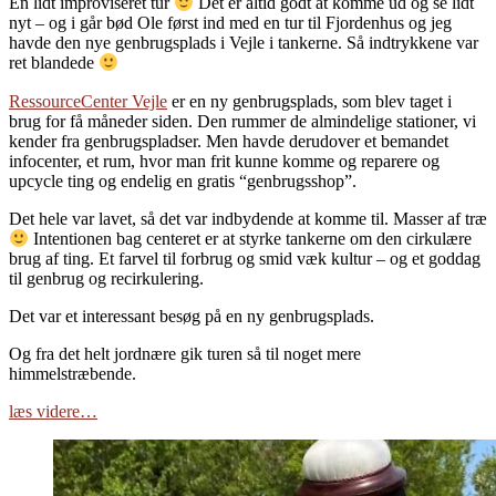
En lidt improviseret tur
Det er altid godt at komme ud og se lidt
nyt – og i går bød Ole først ind med en tur til Fjordenhus og jeg
havde den nye genbrugsplads i Vejle i tankerne. Så indtrykkene var
ret blandede
RessourceCenter Vejle
er en ny genbrugsplads, som blev taget i
brug for få måneder siden. Den rummer de almindelige stationer, vi
kender fra genbrugspladser. Men havde derudover et bemandet
infocenter, et rum, hvor man frit kunne komme og reparere og
upcycle ting og endelig en gratis “genbrugsshop”.
Det hele var lavet, så det var indbydende at komme til. Masser af træ
Intentionen bag centeret er at styrke tankerne om den cirkulære
brug af ting. Et farvel til forbrug og smid væk kultur – og et goddag
til genbrug og recirkulering.
Det var et interessant besøg på en ny genbrugsplads.
Og fra det helt jordnære gik turen så til noget mere
himmelstræbende.
læs videre…