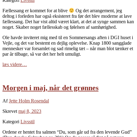
Kategori
Livsstil
Fællessang er kommet for at blive
Og det arrangement, jeg
deltog i forleden har også eksisteret fra før det blev moderne at lave
fællessang. Det har vist altid været klart, at det at synge sammen kan
noget. Skaber noget fællesskab og følelsen af samhørighed.
Ole havde inviteret mig med til en Sommersangs aften i DGI huset i
Vejle, og det var bestemt en dejlig oplevelse. Knap 1800 sangglade
mennesker var forsamlet og sad rimelig tæt – når man blot tænker et
par år tilbage, så var det her helt umuligt.
læs videre…
Morgen i maj, når det grønnes
Af
Jette Holm Rosendal
Skrevet
maj 8, 2023
Kategori
Livsstil
Ordene er hentet fra salmen “Du, som går ud fra den levende Gud”