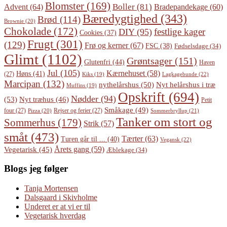
Blomster
(169)
Boller
(81)
Advent
(64)
Bradepandekage
(60)
Bæredygtighed
(343)
Brød
(114)
Brownie
(20)
Chokolade
(172)
festlige kager
DIY
(95)
Cookies
(37)
Frugt
(301)
(129)
Frø og kerner
(67)
FSC
(38)
Fødselsdage
(34)
Glimt
(1102)
Grøntsager
(151)
Glutenfri
(44)
Haven
Jul
(105)
Kærnehuset
(58)
Høns
(41)
(27)
Lagkagebunde
(22)
Kiks
(19)
Marcipan
(132)
Nyt helårshus i træ
nythelårshus
(50)
Muffins
(19)
Opskrift
(694)
Nødder
(94)
(53)
Nyt træhus
(46)
Petit
Småkage
(49)
four
(27)
Rejser og ferier
(27)
Pizza
(20)
Sommerbryllup
(21)
Tanker om stort og
Sommerhus
(179)
Strik
(57)
småt
(473)
Tærter
(63)
Turen går til ...
(40)
Vegansk
(22)
Årets gang
(59)
Vegetarisk
(45)
Æblekage
(34)
Blogs jeg følger
Tanja Mortensen
Dalsgaard i Skivholme
Underet er at vi er til
Vegetarisk hverdag