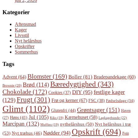
juli 2, 2026
Kategorier
Aftensmad
Kager
Livsstil
Nyt helårshus
Opskrifter
Sommerhus
Tags
Blomster
(169)
Boller
(81)
Advent
(64)
Bradepandekage
(60)
Bæredygtighed
(343)
Brød
(114)
Brownie
(20)
Chokolade
(172)
festlige kager
DIY
(95)
Cookies
(37)
Frugt
(301)
(129)
Frø og kerner
(67)
FSC
(38)
Fødselsdage
(34)
Glimt
(1102)
Grøntsager
(151)
Glutenfri
(44)
Haven
Jul
(105)
Kærnehuset
(58)
Høns
(41)
(27)
Lagkagebunde
(22)
Kiks
(19)
Marcipan
(132)
Nyt helårshus i træ
nythelårshus
(50)
Muffins
(19)
Opskrift
(694)
Nødder
(94)
(53)
Nyt træhus
(46)
Petit