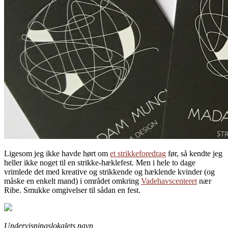
Ligesom jeg ikke havde hørt om
et strikkeforedrag
før, så kendte jeg
heller ikke noget til en strikke-hæklefest. Men i hele to dage
vrimlede det med kreative og strikkende og hæklende kvinder (og
måske en enkelt mand) i området omkring
Vadehavscenteret
nær
Ribe. Smukke omgivelser til sådan en fest.
Undervisningslokalets navn