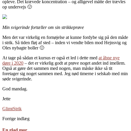
opleve. Det krævede koncentration – og alligevel måtte der trævles
op undervejs 🙂
Min svigerinde fortæller om sin strikkeprøve
Men det var virkelig en fornøjelse at kunne fordybe sig på den måde
i strik. Så tiden fløj af sted – inden vi vendte bilen mod Hejnsvig og
Oles nybagte boller 🙂
At tage på sådan et kursus er også et led i dette med
at åbne nye
døre i 2020
– det er virkelig godt at prøve noget andet ind imellem.
Også at gøre det sammen med nogen, man måske ikke så tit
foretager sig noget sammen med. Jeg nød timerne i selskab med min
søde svigerinde.
God mandag.
Jette
Glimt
Strik
Forrige indlæg
En glad mor