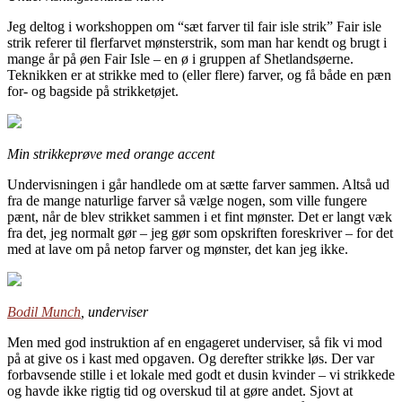
Jeg deltog i workshoppen om “sæt farver til fair isle strik” Fair isle
strik referer til flerfarvet mønsterstrik, som man har kendt og brugt i
mange år på øen Fair Isle – en ø i gruppen af Shetlandsøerne.
Teknikken er at strikke med to (eller flere) farver, og få både en pæn
for- og bagside på strikketøjet.
Min strikkeprøve med orange accent
Undervisningen i går handlede om at sætte farver sammen. Altså ud
fra de mange naturlige farver så vælge nogen, som ville fungere
pænt, når de blev strikket sammen i et fint mønster. Det er langt væk
fra det, jeg normalt gør – jeg gør som opskriften foreskriver – for det
med at lave om på netop farver og mønster, det kan jeg ikke.
Bodil Munch
, underviser
Men med god instruktion af en engageret underviser, så fik vi mod
på at give os i kast med opgaven. Og derefter strikke løs. Der var
forbavsende stille i et lokale med godt et dusin kvinder – vi strikkede
og havde ikke rigtig tid og overskud til at gøre andet. Sjovt at