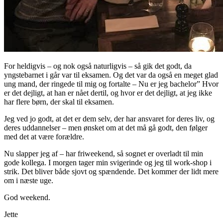
For heldigvis – og nok også naturligvis – så gik det godt, da
yngstebarnet i går var til eksamen. Og det var da også en meget glad
ung mand, der ringede til mig og fortalte – Nu er jeg bachelor” Hvor
er det dejligt, at han er nået dertil, og hvor er det dejligt, at jeg ikke
har flere børn, der skal til eksamen.
Jeg ved jo godt, at det er dem selv, der har ansvaret for deres liv, og
deres uddannelser – men ønsket om at det må gå godt, den følger
med det at være forældre.
Nu slapper jeg af – har friweekend, så sognet er overladt til min
gode kollega. I morgen tager min svigerinde og jeg til work-shop i
strik. Det bliver både sjovt og spændende. Det kommer der lidt mere
om i næste uge.
God weekend.
Jette