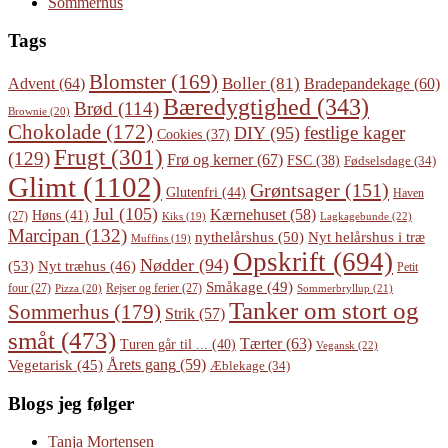
Sommerhus
Tags
Blomster
(169)
Boller
(81)
Advent
(64)
Bradepandekage
(60)
Bæredygtighed
(343)
Brød
(114)
Brownie
(20)
Chokolade
(172)
festlige kager
DIY
(95)
Cookies
(37)
Frugt
(301)
(129)
Frø og kerner
(67)
FSC
(38)
Fødselsdage
(34)
Glimt
(1102)
Grøntsager
(151)
Glutenfri
(44)
Haven
Jul
(105)
Kærnehuset
(58)
Høns
(41)
(27)
Lagkagebunde
(22)
Kiks
(19)
Marcipan
(132)
Nyt helårshus i træ
nythelårshus
(50)
Muffins
(19)
Opskrift
(694)
Nødder
(94)
(53)
Nyt træhus
(46)
Petit
Småkage
(49)
four
(27)
Rejser og ferier
(27)
Pizza
(20)
Sommerbryllup
(21)
Tanker om stort og
Sommerhus
(179)
Strik
(57)
småt
(473)
Tærter
(63)
Turen går til ...
(40)
Vegansk
(22)
Årets gang
(59)
Vegetarisk
(45)
Æblekage
(34)
Blogs jeg følger
Tanja Mortensen