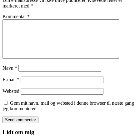
Din e-mailadresse vil ikke blive publiceret.
Krævede felter er
markeret med
*
Kommentar
*
Navn
*
E-mail
*
Websted
Gem mit navn, mail og websted i denne browser til næste gang
jeg kommenterer.
Lidt om mig