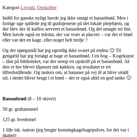
Kategori
Livsstil
,
Opskrifter
Indtil for ganske nyligt havde jeg ikke smagt et bananbrød. Men i
forrige uge spillede jeg til gudstjeneste på det lokale plejehjem, og
der blev der til kaffen serveret et bananbrød. Og det smagte ret fint.
Men havde også en tekstur, der var svær at placere – var det et brød
eller var det en kage, eller noget helt tredje ?
Og det spørgsmål har jeg egentlig ikke svaret på endnu 🙂 Til
gengæld har jeg forsøgt at bage et bananbrød. I en bog – Kogekunst
– lånt på biblioteket, var der netop en opskrift på et bananbrød. Så
den er her blevet tilpasset mit køkken, og resultatet er ret
tilfredsstillende. Og tanken om, at bananer på vej til at blive smidt
ud, i stedet bliver brugt i et brød – det er også altid en god tanke 🙂
Bananbrød
(8 – 10 skiver)
50 gr. grahamsmel
125 gr. hvedemel
1 lille tsk. natron (jeg brugte honningkagebagepulver, for det var i
skabet)