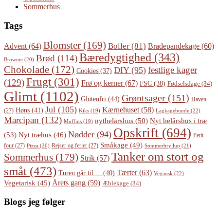
Sommerhus
Tags
Blomster
(169)
Boller
(81)
Advent
(64)
Bradepandekage
(60)
Bæredygtighed
(343)
Brød
(114)
Brownie
(20)
Chokolade
(172)
festlige kager
DIY
(95)
Cookies
(37)
Frugt
(301)
(129)
Frø og kerner
(67)
FSC
(38)
Fødselsdage
(34)
Glimt
(1102)
Grøntsager
(151)
Glutenfri
(44)
Haven
Jul
(105)
Kærnehuset
(58)
Høns
(41)
(27)
Lagkagebunde
(22)
Kiks
(19)
Marcipan
(132)
Nyt helårshus i træ
nythelårshus
(50)
Muffins
(19)
Opskrift
(694)
Nødder
(94)
(53)
Nyt træhus
(46)
Petit
Småkage
(49)
four
(27)
Rejser og ferier
(27)
Pizza
(20)
Sommerbryllup
(21)
Tanker om stort og
Sommerhus
(179)
Strik
(57)
småt
(473)
Tærter
(63)
Turen går til ...
(40)
Vegansk
(22)
Årets gang
(59)
Vegetarisk
(45)
Æblekage
(34)
Blogs jeg følger