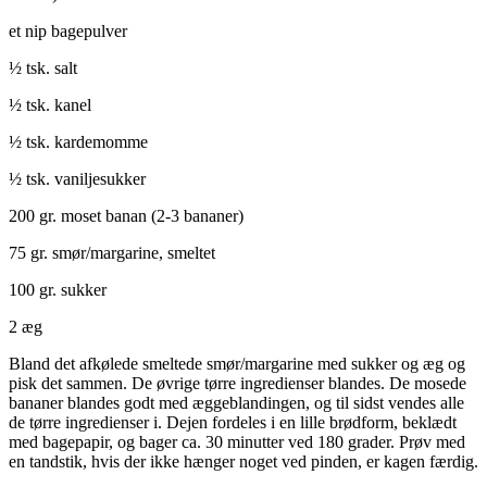
et nip bagepulver
½ tsk. salt
½ tsk. kanel
½ tsk. kardemomme
½ tsk. vaniljesukker
200 gr. moset banan (2-3 bananer)
75 gr. smør/margarine, smeltet
100 gr. sukker
2 æg
Bland det afkølede smeltede smør/margarine med sukker og æg og
pisk det sammen. De øvrige tørre ingredienser blandes. De mosede
bananer blandes godt med æggeblandingen, og til sidst vendes alle
de tørre ingredienser i. Dejen fordeles i en lille brødform, beklædt
med bagepapir, og bager ca. 30 minutter ved 180 grader. Prøv med
en tandstik, hvis der ikke hænger noget ved pinden, er kagen færdig.