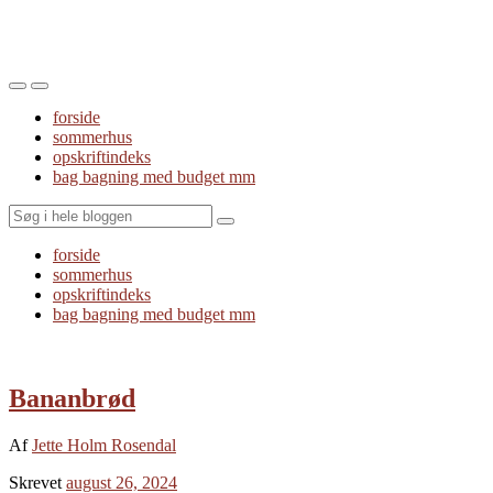
Toggle
Toggle
the
the
forside
mobile
search
sommerhus
menu
field
opskriftindeks
bag bagning med budget mm
Search
forside
sommerhus
opskriftindeks
bag bagning med budget mm
Bananbrød
Af
Jette Holm Rosendal
Skrevet
august 26, 2024