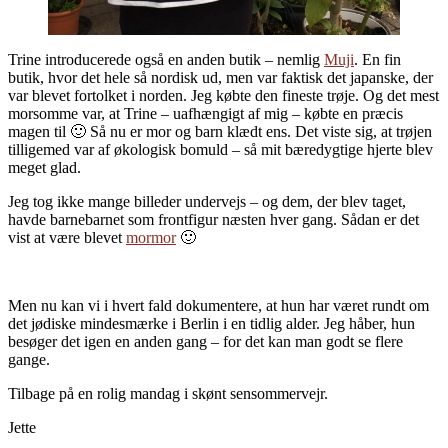
Trine introducerede også en anden butik – nemlig
Muji
. En fin
butik, hvor det hele så nordisk ud, men var faktisk det japanske, der
var blevet fortolket i norden. Jeg købte den fineste trøje. Og det mest
morsomme var, at Trine – uafhængigt af mig – købte en præcis
magen til 🙂 Så nu er mor og barn klædt ens. Det viste sig, at trøjen
tilligemed var af økologisk bomuld – så mit bæredygtige hjerte blev
meget glad.
Jeg tog ikke mange billeder undervejs – og dem, der blev taget,
havde barnebarnet som frontfigur næsten hver gang. Sådan er det
vist at være blevet
mormor
🙂
Men nu kan vi i hvert fald dokumentere, at hun har været rundt om
det jødiske mindesmærke i Berlin i en tidlig alder. Jeg håber, hun
besøger det igen en anden gang – for det kan man godt se flere
gange.
Tilbage på en rolig mandag i skønt sensommervejr.
Jette