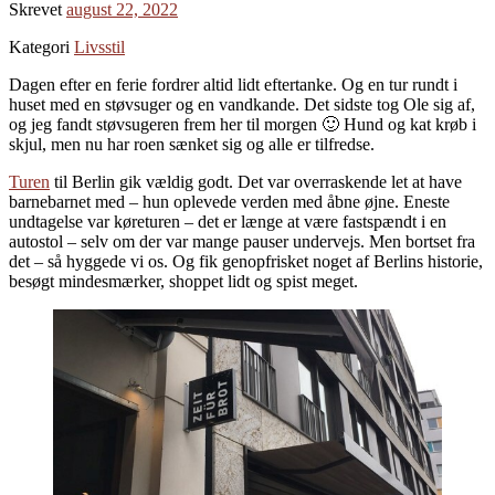
Skrevet
august 22, 2022
Kategori
Livsstil
Dagen efter en ferie fordrer altid lidt eftertanke. Og en tur rundt i
huset med en støvsuger og en vandkande. Det sidste tog Ole sig af,
og jeg fandt støvsugeren frem her til morgen 🙂 Hund og kat krøb i
skjul, men nu har roen sænket sig og alle er tilfredse.
Turen
til Berlin gik vældig godt. Det var overraskende let at have
barnebarnet med – hun oplevede verden med åbne øjne. Eneste
undtagelse var køreturen – det er længe at være fastspændt i en
autostol – selv om der var mange pauser undervejs. Men bortset fra
det – så hyggede vi os. Og fik genopfrisket noget af Berlins historie,
besøgt mindesmærker, shoppet lidt og spist meget.