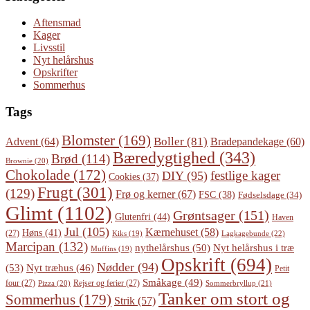
Aftensmad
Kager
Livsstil
Nyt helårshus
Opskrifter
Sommerhus
Tags
Blomster
(169)
Boller
(81)
Advent
(64)
Bradepandekage
(60)
Bæredygtighed
(343)
Brød
(114)
Brownie
(20)
Chokolade
(172)
festlige kager
DIY
(95)
Cookies
(37)
Frugt
(301)
(129)
Frø og kerner
(67)
FSC
(38)
Fødselsdage
(34)
Glimt
(1102)
Grøntsager
(151)
Glutenfri
(44)
Haven
Jul
(105)
Kærnehuset
(58)
Høns
(41)
(27)
Lagkagebunde
(22)
Kiks
(19)
Marcipan
(132)
Nyt helårshus i træ
nythelårshus
(50)
Muffins
(19)
Opskrift
(694)
Nødder
(94)
(53)
Nyt træhus
(46)
Petit
Småkage
(49)
four
(27)
Rejser og ferier
(27)
Pizza
(20)
Sommerbryllup
(21)
Tanker om stort og
Sommerhus
(179)
Strik
(57)