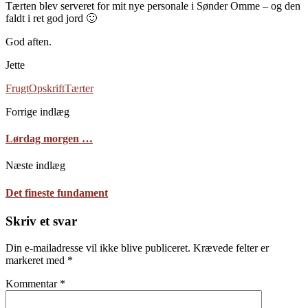
Tærten blev serveret for mit nye personale i Sønder Omme – og den
faldt i ret god jord 🙂
God aften.
Jette
Frugt
Opskrift
Tærter
Forrige indlæg
Lørdag morgen …
Næste indlæg
Det fineste fundament
Skriv et svar
Din e-mailadresse vil ikke blive publiceret.
Krævede felter er
markeret med
*
Kommentar
*