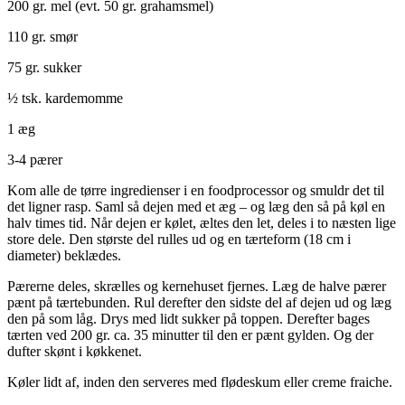
200 gr. mel (evt. 50 gr. grahamsmel)
110 gr. smør
75 gr. sukker
½ tsk. kardemomme
1 æg
3-4 pærer
Kom alle de tørre ingredienser i en foodprocessor og smuldr det til
det ligner rasp. Saml så dejen med et æg – og læg den så på køl en
halv times tid. Når dejen er kølet, æltes den let, deles i to næsten lige
store dele. Den største del rulles ud og en tærteform (18 cm i
diameter) beklædes.
Pærerne deles, skrælles og kernehuset fjernes. Læg de halve pærer
pænt på tærtebunden. Rul derefter den sidste del af dejen ud og læg
den på som låg. Drys med lidt sukker på toppen. Derefter bages
tærten ved 200 gr. ca. 35 minutter til den er pænt gylden. Og der
dufter skønt i køkkenet.
Køler lidt af, inden den serveres med flødeskum eller creme fraiche.