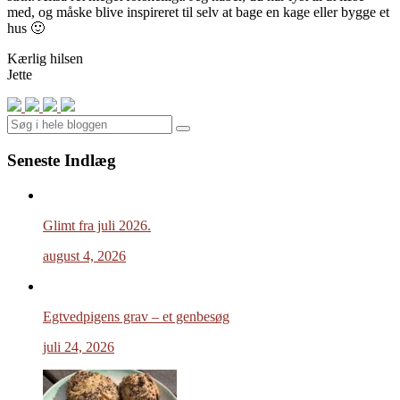
med, og måske blive inspireret til selv at bage en kage eller bygge et
hus 🙂
Kærlig hilsen
Jette
Search
Seneste Indlæg
Glimt fra juli 2026.
august 4, 2026
Egtvedpigens grav – et genbesøg
juli 24, 2026