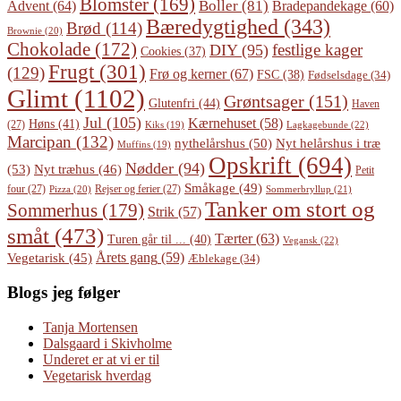
Blomster
(169)
Boller
(81)
Advent
(64)
Bradepandekage
(60)
Bæredygtighed
(343)
Brød
(114)
Brownie
(20)
Chokolade
(172)
festlige kager
DIY
(95)
Cookies
(37)
Frugt
(301)
(129)
Frø og kerner
(67)
FSC
(38)
Fødselsdage
(34)
Glimt
(1102)
Grøntsager
(151)
Glutenfri
(44)
Haven
Jul
(105)
Kærnehuset
(58)
Høns
(41)
(27)
Lagkagebunde
(22)
Kiks
(19)
Marcipan
(132)
Nyt helårshus i træ
nythelårshus
(50)
Muffins
(19)
Opskrift
(694)
Nødder
(94)
(53)
Nyt træhus
(46)
Petit
Småkage
(49)
four
(27)
Rejser og ferier
(27)
Pizza
(20)
Sommerbryllup
(21)
Tanker om stort og
Sommerhus
(179)
Strik
(57)
småt
(473)
Tærter
(63)
Turen går til ...
(40)
Vegansk
(22)
Årets gang
(59)
Vegetarisk
(45)
Æblekage
(34)
Blogs jeg følger
Tanja Mortensen
Dalsgaard i Skivholme
Underet er at vi er til
Vegetarisk hverdag