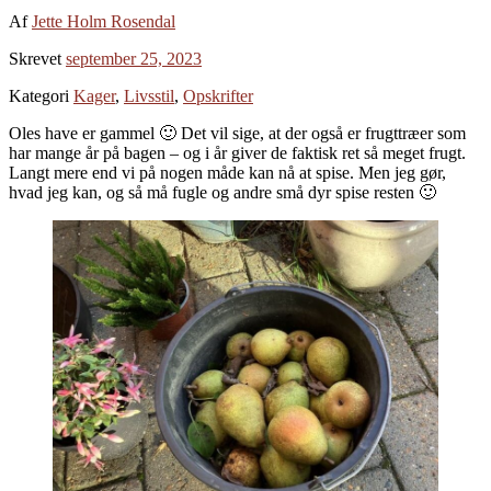
Af
Jette Holm Rosendal
Skrevet
september 25, 2023
Kategori
Kager
,
Livsstil
,
Opskrifter
Oles have er gammel 🙂 Det vil sige, at der også er frugttræer som
har mange år på bagen – og i år giver de faktisk ret så meget frugt.
Langt mere end vi på nogen måde kan nå at spise. Men jeg gør,
hvad jeg kan, og så må fugle og andre små dyr spise resten 🙂