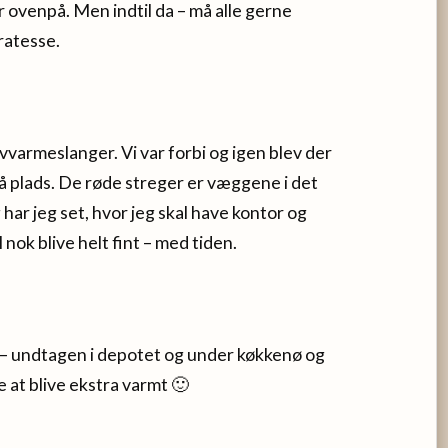
r ovenpå. Men indtil da – må alle gerne
ratesse.
vvarmeslanger. Vi var forbi og igen blev der
på plads. De røde streger er væggene i det
ar jeg set, hvor jeg skal have kontor og
nok blive helt fint – med tiden.
m – undtagen i depotet og under køkkenø og
 at blive ekstra varmt 🙂