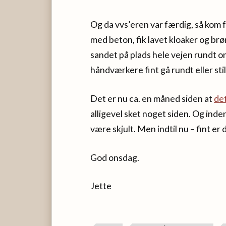
Og da vvs’eren var færdig, så ko
med beton, fik lavet kloaker og brø
sandet på plads hele vejen rundt o
håndværkere fint gå rundt eller still
Det er nu ca. en måned siden at
det
alligevel sket noget siden. Og inden
være skjult. Men indtil nu – fint er 
God onsdag.
Jette