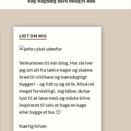
bag bagning med budget mm
LIDT OM MIG
Velkommen til min blog. Her skriver
jeg om alt fra lækre kager og skønne
brød til vild have og bæredygtigt
byggeri – og lidt sy og strik. Altså ret
meget forskelligt. Jeg håber, du har
lyst til at læse med, og måske blive
inspireret til selv at bage en kage
eller bygge et hus 🙂
Kærlig hilsen