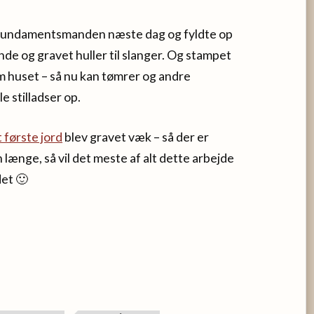
m fundamentsmanden næste dag og fyldte op
nde og gravet huller til slanger. Og stampet
m huset – så nu kan tømrer og andre
e stilladser op.
 første jord
blev gravet væk – så der er
 længe, så vil det meste af alt dette arbejde
det 🙂