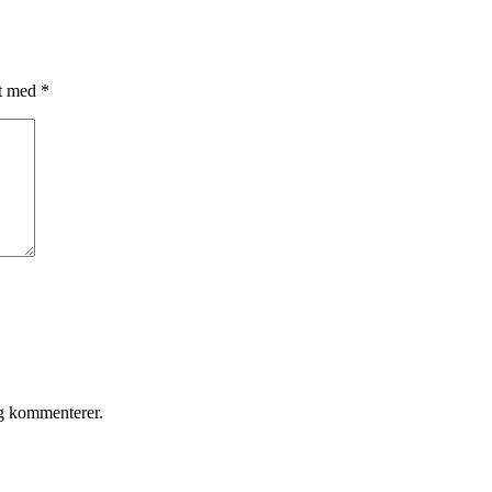
et med
*
eg kommenterer.