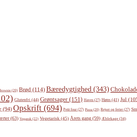
Bæredygtighed
(343)
Chokolad
Brød
(114)
Brownie
(20)
02)
Grøntsager
(151)
Jul
(10
Glutenfri
(44)
Høns
(41)
Haven
(27)
Opskrift
(694)
r
(94)
Sm
Petit four
(27)
Rejser og ferier
(27)
Pizza
(20)
ærter
(63)
Årets gang
(59)
Vegetarisk
(45)
Æblekage
(34)
Vegansk
(22)