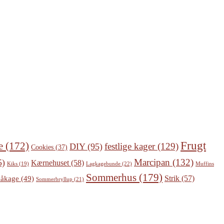
Frugt
e
(172)
festlige kager
(129)
DIY
(95)
Cookies
(37)
Marcipan
(132)
5)
Kærnehuset
(58)
Lagkagebunde
(22)
Kiks
(19)
Muffins
Sommerhus
(179)
Strik
(57)
åkage
(49)
Sommerbryllup
(21)