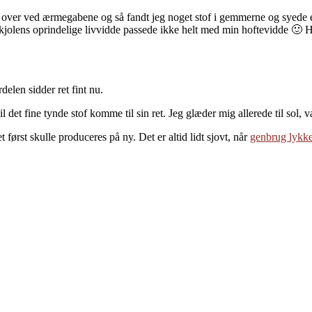
pet over ved ærmegabene og så fandt jeg noget stof i gemmerne og syede 
Så kjolens oprindelige livvidde passede ikke helt med min hoftevidde 🙂
delen sidder ret fint nu.
et fine tynde stof komme til sin ret. Jeg glæder mig allerede til sol, va
 først skulle produceres på ny. Det er altid lidt sjovt, når
genbrug lykk