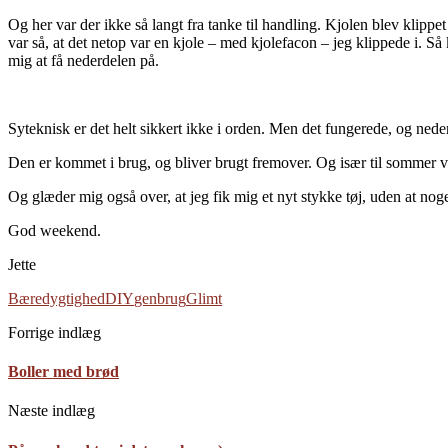
Og her var der ikke så langt fra tanke til handling. Kjolen blev klip
var så, at det netop var en kjole – med kjolefacon – jeg klippede i. 
mig at få nederdelen på.
Syteknisk er det helt sikkert ikke i orden. Men det fungerede, og neder
Den er kommet i brug, og bliver brugt fremover. Og især til sommer vil d
Og glæder mig også over, at jeg fik mig et nyt stykke tøj, uden at noget
God weekend.
Jette
Bæredygtighed
DIY
genbrug
Glimt
Forrige indlæg
Boller med brød
Næste indlæg