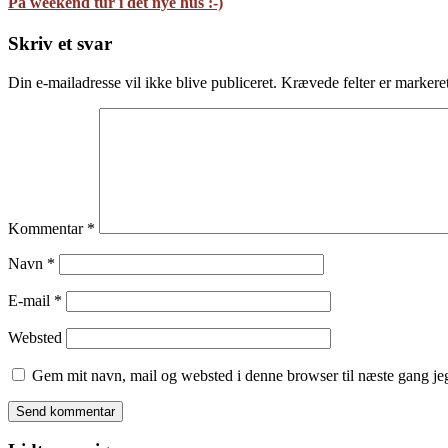
På weekend tur i det nye hus :-)
Skriv et svar
Din e-mailadresse vil ikke blive publiceret.
Krævede felter er marker
Kommentar
*
Navn
*
E-mail
*
Websted
Gem mit navn, mail og websted i denne browser til næste gang j