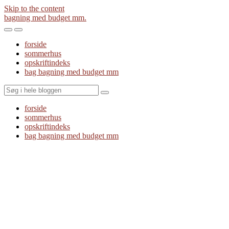
Skip to the content
bagning med budget mm.
Toggle
Toggle
the
the
forside
mobile
search
sommerhus
menu
field
opskriftindeks
bag bagning med budget mm
Search
forside
sommerhus
opskriftindeks
bag bagning med budget mm