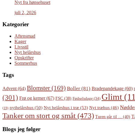
Nyt fra hønsehuset
juli 2, 2026
Kategorier
Aftensmad
Kager
Livsstil
Nyt helårshus
Opskrifter
Sommerhus
Tags
Blomster
(169)
Boller
(81)
Advent
(64)
Bradepandekage
(60)
Glimt
(11
(301)
Frø og kerner
(67)
FSC
(38)
Fødselsdage
(34)
Nødde
Nyt helårshus i træ
(53)
nythelårshus
(50)
Nyt træhus
(46)
(19)
Tanker om stort og småt
(473)
T
Turen går til ...
(40)
Blogs jeg følger