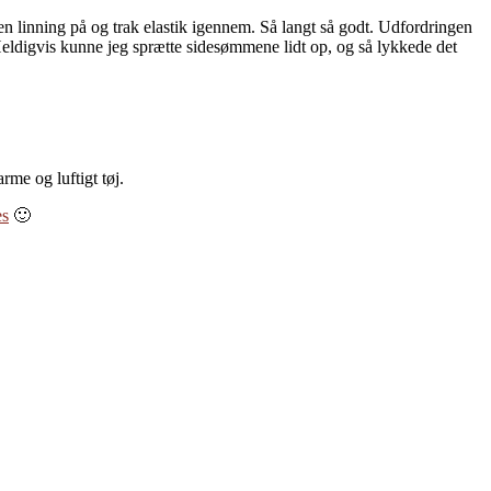
en linning på og trak elastik igennem. Så langt så godt. Udfordringen
 Heldigvis kunne jeg sprætte sidesømmene lidt op, og så lykkede det
rme og luftigt tøj.
es
🙂