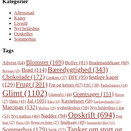
Kategorier
Aftensmad
Kager
Livsstil
Nyt helårshus
Opskrifter
Sommerhus
Tags
Blomster
(169)
Boller
(81)
Advent
(64)
Bradepandekage
(60)
Bæredygtighed
(343)
Brød
(114)
Brownie
(20)
Chokolade
(172)
festlige kager
DIY
(95)
Cookies
(37)
Frugt
(301)
(129)
Frø og kerner
(67)
FSC
(38)
Fødselsdage
(34)
Glimt
(1102)
Grøntsager
(151)
Glutenfri
(44)
Haven
Jul
(105)
Kærnehuset
(58)
Høns
(41)
(27)
Lagkagebunde
(22)
Kiks
(19)
Marcipan
(132)
Nyt helårshus i træ
nythelårshus
(50)
Muffins
(19)
Opskrift
(694)
Nødder
(94)
(53)
Nyt træhus
(46)
Petit
Småkage
(49)
four
(27)
Rejser og ferier
(27)
Pizza
(20)
Sommerbryllup
(21)
Tanker om stort og
Sommerhus
(179)
Strik
(57)