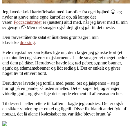
Jeg lavede kold kartoffelsalat med kartofler fra eget højbed 🙂 jeg
nyder at grave mine egne kartofler op, så længe det
varer.
Foccaciabrødet
er (næsten) altid med, når jeg laver mad til min
svigersøn 🙂 Men det smager også dejligt og går til det meste.
Den farvestrålende salat er årstidens grøntsager i min
klassiske
dressing
.
Hele majskolber kan købes lige nu, dem koger jeg ganske kort (et
par minutter) og skærer majskornene af – de smager ret meget bedre
end dem på dåse. Herudover havde jeg rød peber, grønne bønner,
agurk og edamamebønner og lidt rødløg i. Det er enkelt og giver
noget liv til ethvert bord.
Derudover lavede jeg tortilla med pesto, ost og jalapenos – stegt
hurtigt på en pande, så osten smelter. Det er super let, og smager
virkelig godt, og giver lige det sprøde element til aftensmaden her.
Til dessert – eller rettere til kaffen – bagte jeg cookies. Det er også
en sikker vinder, og er enkel og ligetil. Disse fik blandt andet fyld af
nougat, det lå alene i køleskabet og var ikke blevet brugt 🙂