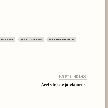
US I TRÆ
NYT TRÆHUS
NYTHELÅRSHUS
NÆSTE INDLÆG
Årets første julekoncert