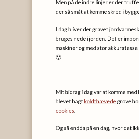
Men på de indre linjer er der truff
der så småt at komme skred i bygge
I dag bliver der gravet jordvarmes
bruges nede i jorden. Det er impo
maskiner og med stor akkuratesse la
🙂
Mit bidrag i dag var at komme med l
blevet bagt
koldthævede
grove bol
cookies
.
Og så endda på en dag, hvor det ik