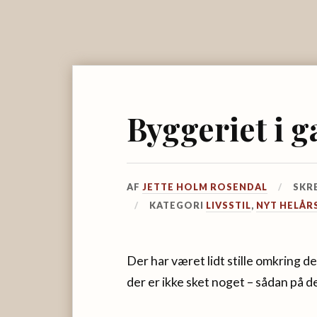
Byggeriet i g
AF
JETTE HOLM ROSENDAL
SKR
KATEGORI
LIVSSTIL
,
NYT HELÅR
Der har været lidt stille omkring de
der er ikke sket noget – sådan på d