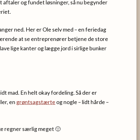
et aftaler og fundet løsninger, så nu begynder
riet.
langer ned. Her er Ole selv med – en feriedag
nerende at se entreprenører betjene de store
ve lige kanter og lægge jord i sirlige bunker
idt mad. En helt okay fordeling. Så der er
ler, en
grøntsagstærte
og nogle – lidt hårde –
ke regner særlig meget 🙂