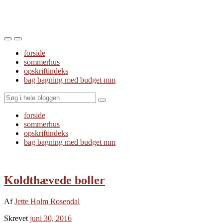
Toggle
Toggle
the
the
forside
mobile
search
sommerhus
menu
field
opskriftindeks
bag bagning med budget mm
Search
forside
sommerhus
opskriftindeks
bag bagning med budget mm
Koldthævede boller
Af
Jette Holm Rosendal
Skrevet
juni 30, 2016