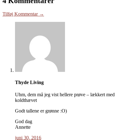
4 Kommentarer
Tilføj Kommentar →
Thyde Living
Uhm, dem må jeg vist hellere prøve – lækkert med
koldthævet
Godt tallene er grønne :O)
God dag
Annette
juni 30, 2016