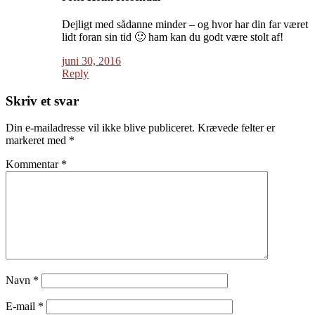
Dejligt med sådanne minder – og hvor har din far været
lidt foran sin tid 🙂 ham kan du godt være stolt af!
juni 30, 2016
Reply
Skriv et svar
Din e-mailadresse vil ikke blive publiceret.
Krævede felter er
markeret med
*
Kommentar
*
Navn
*
E-mail
*