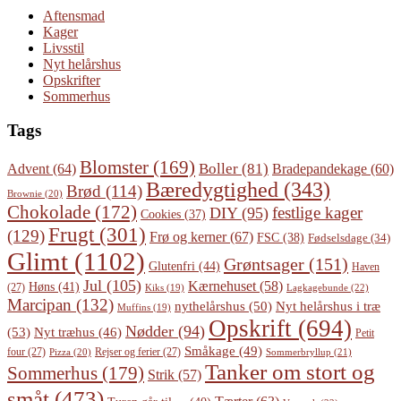
Aftensmad
Kager
Livsstil
Nyt helårshus
Opskrifter
Sommerhus
Tags
Blomster
(169)
Boller
(81)
Advent
(64)
Bradepandekage
(60)
Bæredygtighed
(343)
Brød
(114)
Brownie
(20)
Chokolade
(172)
festlige kager
DIY
(95)
Cookies
(37)
Frugt
(301)
(129)
Frø og kerner
(67)
FSC
(38)
Fødselsdage
(34)
Glimt
(1102)
Grøntsager
(151)
Glutenfri
(44)
Haven
Jul
(105)
Kærnehuset
(58)
Høns
(41)
(27)
Lagkagebunde
(22)
Kiks
(19)
Marcipan
(132)
Nyt helårshus i træ
nythelårshus
(50)
Muffins
(19)
Opskrift
(694)
Nødder
(94)
(53)
Nyt træhus
(46)
Petit
Småkage
(49)
four
(27)
Rejser og ferier
(27)
Pizza
(20)
Sommerbryllup
(21)
Tanker om stort og
Sommerhus
(179)
Strik
(57)
småt
(473)