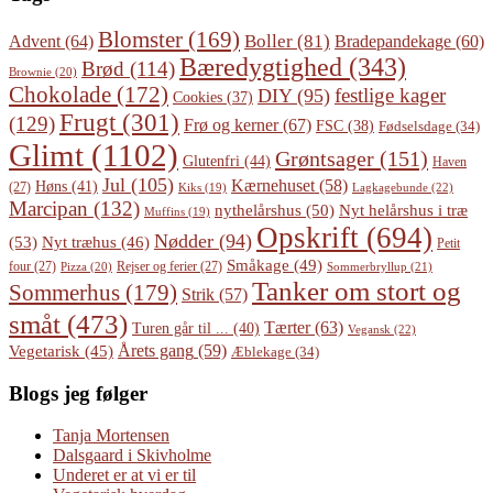
Blomster
(169)
Boller
(81)
Advent
(64)
Bradepandekage
(60)
Bæredygtighed
(343)
Brød
(114)
Brownie
(20)
Chokolade
(172)
festlige kager
DIY
(95)
Cookies
(37)
Frugt
(301)
(129)
Frø og kerner
(67)
FSC
(38)
Fødselsdage
(34)
Glimt
(1102)
Grøntsager
(151)
Glutenfri
(44)
Haven
Jul
(105)
Kærnehuset
(58)
Høns
(41)
(27)
Lagkagebunde
(22)
Kiks
(19)
Marcipan
(132)
Nyt helårshus i træ
nythelårshus
(50)
Muffins
(19)
Opskrift
(694)
Nødder
(94)
(53)
Nyt træhus
(46)
Petit
Småkage
(49)
four
(27)
Rejser og ferier
(27)
Pizza
(20)
Sommerbryllup
(21)
Tanker om stort og
Sommerhus
(179)
Strik
(57)
småt
(473)
Tærter
(63)
Turen går til ...
(40)
Vegansk
(22)
Årets gang
(59)
Vegetarisk
(45)
Æblekage
(34)
Blogs jeg følger
Tanja Mortensen
Dalsgaard i Skivholme
Underet er at vi er til