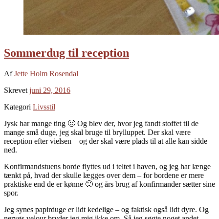
Sommerdug til reception
Af
Jette Holm Rosendal
Skrevet
juni 29, 2016
Kategori
Livsstil
Jysk har mange ting 🙂 Og blev der, hvor jeg fandt stoffet til de
mange små duge, jeg skal bruge til brylluppet. Der skal være
reception efter vielsen – og der skal være plads til at alle kan sidde
ned.
Konfirmandstuens borde flyttes ud i teltet i haven, og jeg har længe
tænkt på, hvad der skulle lægges over dem – for bordene er mere
praktiske end de er kønne 🙂 og års brug af konfirmander sætter sine
spor.
Jeg synes papirduge er lidt kedelige – og faktisk også lidt dyre. Og
nervøs velour bryder jeg mig ikke om. Så jeg søgte noget andet –