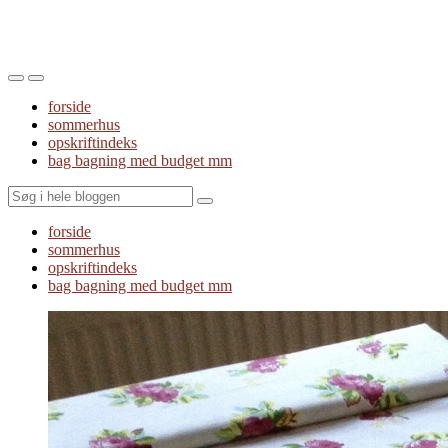
Toggle
Toggle
the
the
forside
mobile
search
sommerhus
menu
field
opskriftindeks
bag bagning med budget mm
Search
forside
sommerhus
opskriftindeks
bag bagning med budget mm