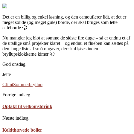
Det er en billig og enkel løsning, og den camouflerer lidt, at det er
meget solide (og meget gule) borde, der skal bruges som lette
caféborde 🙂
Nu mangler jeg blot at sømme de sidste fire duge – så er endnu et af
de utallige små projekter klaret – og endnu et flueben kan sættes på
den lange liste af små opgaver, der skal løses inden
bryllupsklokkerne kimer 🙂
God onsdag.
Jette
Glimt
Sommerbryllup
Forrige indlæg
Optakt til velkomstdrink
Næste indlæg
Koldthævede boller