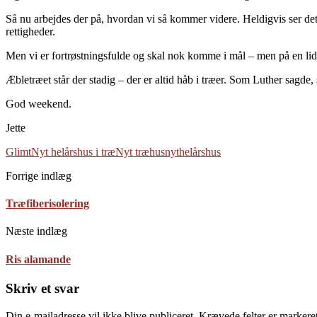
Så nu arbejdes der på, hvordan vi så kommer videre. Heldigvis ser det
rettigheder.
Men vi er fortrøstningsfulde og skal nok komme i mål – men på en lid
Æbletræet står der stadig – der er altid håb i træer. Som Luther sagde, 
God weekend.
Jette
Glimt
Nyt helårshus i træ
Nyt træhus
nythelårshus
Forrige indlæg
Træfiberisolering
Næste indlæg
Ris alamande
Skriv et svar
Din e-mailadresse vil ikke blive publiceret.
Krævede felter er marker