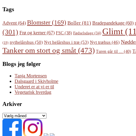
Tags
Blomster
(169)
Boller
(81)
Advent
(64)
Bradepandekage
(60)
Glimt
(11
(301)
Frø og kerner
(67)
FSC
(38)
Fødselsdage
(34)
Nødde
Nyt helårshus i træ
(53)
nythelårshus
(50)
Nyt træhus
(46)
(19)
Tanker om stort og småt
(473)
T
Turen går til ...
(40)
Blogs jeg følger
Tanja Mortensen
Dalsgaard i Skivholme
Underet er at vi er til
Vegetarisk hverdag
Arkiver
Arkiver