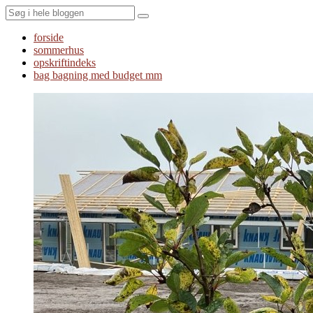
Search
forside
sommerhus
opskriftindeks
bag bagning med budget mm