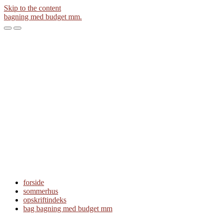
Skip to the content
bagning med budget mm.
Toggle
Toggle
the
the
mobile
search
menu
field
forside
sommerhus
opskriftindeks
bag bagning med budget mm