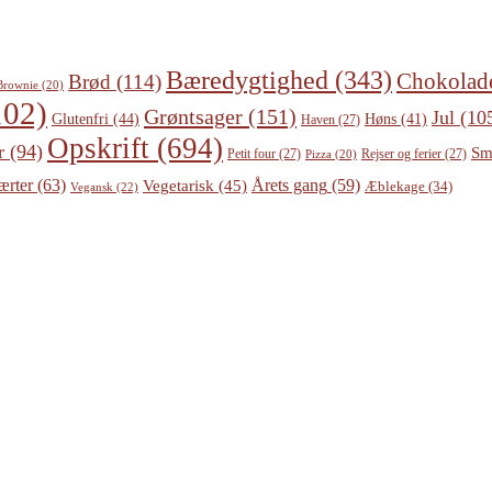
Bæredygtighed
(343)
Chokolad
Brød
(114)
Brownie
(20)
02)
Grøntsager
(151)
Jul
(10
Glutenfri
(44)
Høns
(41)
Haven
(27)
Opskrift
(694)
r
(94)
Sm
Petit four
(27)
Rejser og ferier
(27)
Pizza
(20)
ærter
(63)
Årets gang
(59)
Vegetarisk
(45)
Æblekage
(34)
Vegansk
(22)