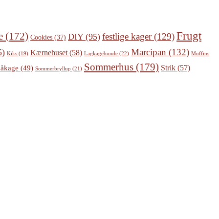
Frugt
e
(172)
festlige kager
(129)
DIY
(95)
Cookies
(37)
Marcipan
(132)
5)
Kærnehuset
(58)
Lagkagebunde
(22)
Kiks
(19)
Muffins
Sommerhus
(179)
Strik
(57)
åkage
(49)
Sommerbryllup
(21)