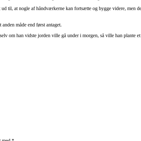
 ud til, at nogle af håndværkerne kan fortsætte og bygge videre, men d
t anden måde end først antaget.
selv om han vidste jorden ville gå under i morgen, så ville han plante et
et med
*