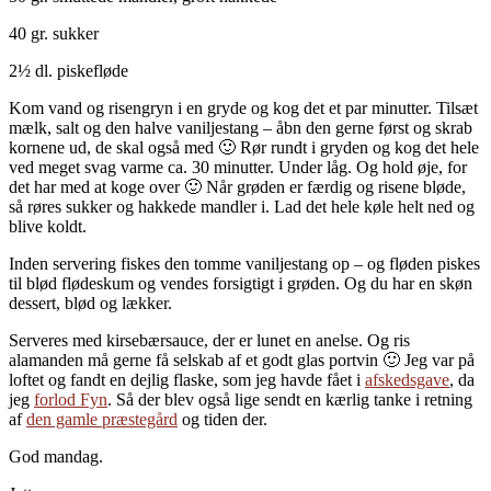
40 gr. sukker
2½ dl. piskefløde
Kom vand og risengryn i en gryde og kog det et par minutter. Tilsæt
mælk, salt og den halve vaniljestang – åbn den gerne først og skrab
kornene ud, de skal også med 🙂 Rør rundt i gryden og kog det hele
ved meget svag varme ca. 30 minutter. Under låg. Og hold øje, for
det har med at koge over 🙂 Når grøden er færdig og risene bløde,
så røres sukker og hakkede mandler i. Lad det hele køle helt ned og
blive koldt.
Inden servering fiskes den tomme vaniljestang op – og fløden piskes
til blød flødeskum og vendes forsigtigt i grøden. Og du har en skøn
dessert, blød og lækker.
Serveres med kirsebærsauce, der er lunet en anelse. Og ris
alamanden må gerne få selskab af et godt glas portvin 🙂 Jeg var på
loftet og fandt en dejlig flaske, som jeg havde fået i
afskedsgave
, da
jeg
forlod Fyn
. Så der blev også lige sendt en kærlig tanke i retning
af
den gamle præstegård
og tiden der.
God mandag.