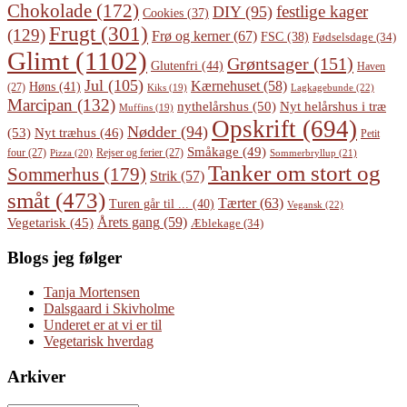
Chokolade
(172)
festlige kager
DIY
(95)
Cookies
(37)
Frugt
(301)
(129)
Frø og kerner
(67)
FSC
(38)
Fødselsdage
(34)
Glimt
(1102)
Grøntsager
(151)
Glutenfri
(44)
Haven
Jul
(105)
Kærnehuset
(58)
Høns
(41)
(27)
Lagkagebunde
(22)
Kiks
(19)
Marcipan
(132)
Nyt helårshus i træ
nythelårshus
(50)
Muffins
(19)
Opskrift
(694)
Nødder
(94)
(53)
Nyt træhus
(46)
Petit
Småkage
(49)
four
(27)
Rejser og ferier
(27)
Pizza
(20)
Sommerbryllup
(21)
Tanker om stort og
Sommerhus
(179)
Strik
(57)
småt
(473)
Tærter
(63)
Turen går til ...
(40)
Vegansk
(22)
Årets gang
(59)
Vegetarisk
(45)
Æblekage
(34)
Blogs jeg følger
Tanja Mortensen
Dalsgaard i Skivholme
Underet er at vi er til
Vegetarisk hverdag
Arkiver