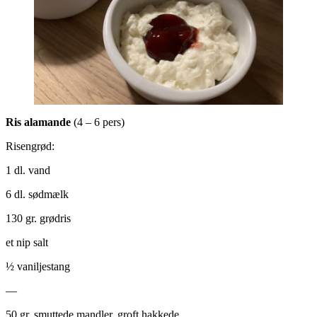
Ris alamande
(4 – 6 pers)
Risengrød:
1 dl. vand
6 dl. sødmælk
130 gr. grødris
et nip salt
½ vaniljestang
—
50 gr. smuttede mandler, groft hakkede