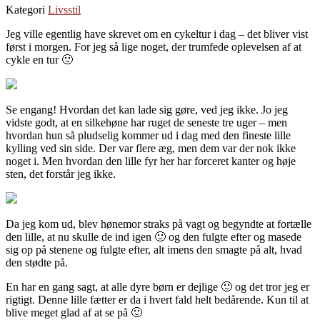
Kategori
Livsstil
Jeg ville egentlig have skrevet om en cykeltur i dag – det bliver vist
først i morgen. For jeg så lige noget, der trumfede oplevelsen af at
cykle en tur 🙂
Se engang! Hvordan det kan lade sig gøre, ved jeg ikke. Jo jeg
vidste godt, at en silkehøne har ruget de seneste tre uger – men
hvordan hun så pludselig kommer ud i dag med den fineste lille
kylling ved sin side. Der var flere æg, men dem var der nok ikke
noget i. Men hvordan den lille fyr her har forceret kanter og høje
sten, det forstår jeg ikke.
Da jeg kom ud, blev hønemor straks på vagt og begyndte at fortælle
den lille, at nu skulle de ind igen 🙂 og den fulgte efter og masede
sig op på stenene og fulgte efter, alt imens den smagte på alt, hvad
den stødte på.
En har en gang sagt, at alle dyre børn er dejlige 🙂 og det tror jeg er
rigtigt. Denne lille fætter er da i hvert fald helt bedårende. Kun til at
blive meget glad af at se på 🙂