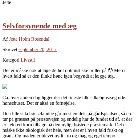
Jette
Selvforsynende med æg
Af
Jette Holm Rosendal
Skrevet
september 20, 2017
Kategori
Livsstil
Det er måske nok at tage de lidt optimistiske briller på 🙂 Men i
hvert fald så er den flinke høne igen begyndt at lægge æg.
Ca. hver anden dag ligger der det fineste lille silkehønseæg ude i
hønsehuset. Det er altså en fornøjelse.
Den lille silkehønsefamilie går mest en dels på gårdspladsen, så en
tur på græsset på præstevejen og endelig har de fundet ud af, at der
er lækkert korn tilbage på den nyligt høstede præstemark. Det er
måske ikke økologisk det hele, men det er i hvert fald friskt og
grønt. Og maden er blevet nydt i ro og mag og eget tempo.