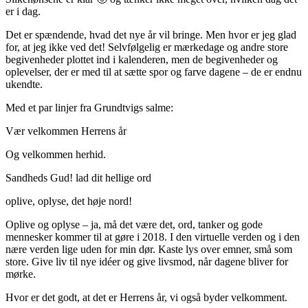
er i dag.
Det er spændende, hvad det nye år vil bringe. Men hvor er jeg glad
for, at jeg ikke ved det! Selvfølgelig er mærkedage og andre store
begivenheder plottet ind i kalenderen, men de begivenheder og
oplevelser, der er med til at sætte spor og farve dagene – de er endnu
ukendte.
Med et par linjer fra Grundtvigs salme:
Vær velkommen Herrens år
Og velkommen herhid.
Sandheds Gud! lad dit hellige ord
oplive, oplyse, det høje nord!
Oplive og oplyse – ja, må det være det, ord, tanker og gode
mennesker kommer til at gøre i 2018. I den virtuelle verden og i den
nære verden lige uden for min dør. Kaste lys over emner, små som
store. Give liv til nye idéer og give livsmod, når dagene bliver for
mørke.
Hvor er det godt, at det er Herrens år, vi også byder velkomment.