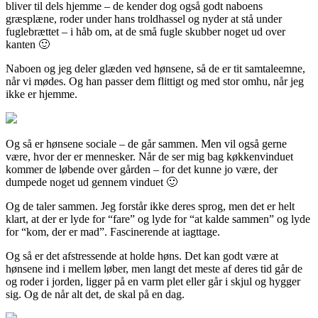
bliver til dels hjemme – de kender dog også godt naboens
græsplæne, roder under hans troldhassel og nyder at stå under
fuglebrættet – i håb om, at de små fugle skubber noget ud over
kanten 🙂
Naboen og jeg deler glæden ved hønsene, så de er tit samtaleemne,
når vi mødes. Og han passer dem flittigt og med stor omhu, når jeg
ikke er hjemme.
Og så er hønsene sociale – de går sammen. Men vil også gerne
være, hvor der er mennesker. Når de ser mig bag køkkenvinduet
kommer de løbende over gården – for det kunne jo være, der
dumpede noget ud gennem vinduet 🙂
Og de taler sammen. Jeg forstår ikke deres sprog, men det er helt
klart, at der er lyde for “fare” og lyde for “at kalde sammen” og lyde
for “kom, der er mad”. Fascinerende at iagttage.
Og så er det afstressende at holde høns. Det kan godt være at
hønsene ind i mellem løber, men langt det meste af deres tid går de
og roder i jorden, ligger på en varm plet eller går i skjul og hygger
sig. Og de når alt det, de skal på en dag.