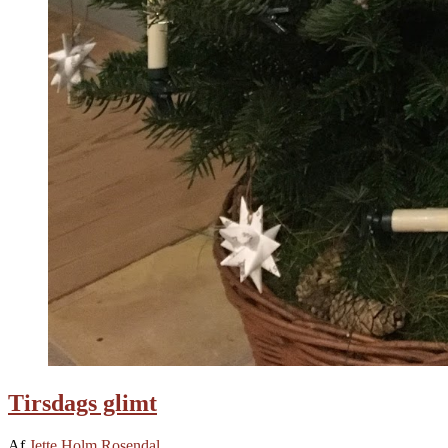
Tirsdags glimt
Af
Jette Holm Rosendal