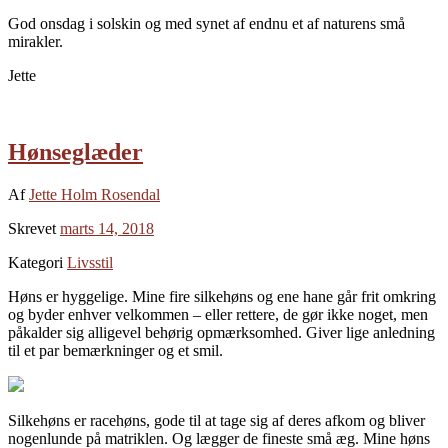
God onsdag i solskin og med synet af endnu et af naturens små
mirakler.
Jette
Hønseglæder
Af
Jette Holm Rosendal
Skrevet
marts 14, 2018
Kategori
Livsstil
Høns er hyggelige. Mine fire silkehøns og ene hane går frit omkring
og byder enhver velkommen – eller rettere, de gør ikke noget, men
påkalder sig alligevel behørig opmærksomhed. Giver lige anledning
til et par bemærkninger og et smil.
Silkehøns er racehøns, gode til at tage sig af deres afkom og bliver
nogenlunde på matriklen. Og lægger de fineste små æg. Mine høns