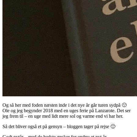
Og så her med foden næsten inde i det nye år går turen sydpå 🙂
Ole og jeg begynder 2018 med en uges ferie på Lanzarote. Det ser
jeg frem til – en uge med lidt mere sol og varme end vi har her.
Så det bliver også et på gensyn – bloggen tager på rejse 🙂
Godt nytår – med de bedste ønsker for endnu et nyt år.