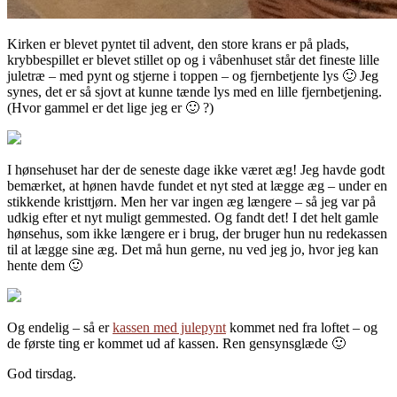
Kirken er blevet pyntet til advent, den store krans er på plads,
krybbespillet er blevet stillet op og i våbenhuset står det fineste lille
juletræ – med pynt og stjerne i toppen – og fjernbetjente lys 🙂 Jeg
synes, det er så sjovt at kunne tænde lys med en lille fjernbetjening.
(Hvor gammel er det lige jeg er 🙂 ?)
I hønsehuset har der de seneste dage ikke været æg! Jeg havde godt
bemærket, at hønen havde fundet et nyt sted at lægge æg – under en
stikkende kristtjørn. Men her var ingen æg længere – så jeg var på
udkig efter et nyt muligt gemmested. Og fandt det! I det helt gamle
hønsehus, som ikke længere er i brug, der bruger hun nu redekassen
til at lægge sine æg. Det må hun gerne, nu ved jeg jo, hvor jeg kan
hente dem 🙂
Og endelig – så er
kassen med julepynt
kommet ned fra loftet – og
de første ting er kommet ud af kassen. Ren gensynsglæde 🙂
God tirsdag.