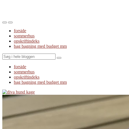
Toggle
Toggle
the
the
forside
mobile
search
sommerhus
menu
field
opskriftindeks
bag bagning med budget mm
Search
forside
sommerhus
opskriftindeks
bag bagning med budget mm