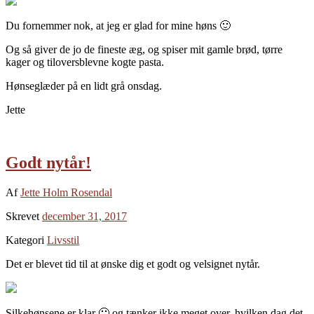
Du fornemmer nok, at jeg er glad for mine høns 🙂
Og så giver de jo de fineste æg, og spiser mit gamle brød, tørre
kager og tiloversblevne kogte pasta.
Hønseglæder på en lidt grå onsdag.
Jette
Godt nytår!
Af
Jette Holm Rosendal
Skrevet
december 31, 2017
Kategori
Livsstil
Det er blevet tid til at ønske dig et godt og velsignet nytår.
Silkehønsene er klar 🙂 og tænker ikke meget over, hvilken dag det