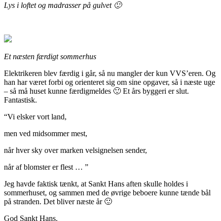
Lys i loftet og madrasser på gulvet 🙂
Et næsten færdigt sommerhus
Elektrikeren blev færdig i går, så nu mangler der kun VVS’eren. Og
han har været forbi og orienteret sig om sine opgaver, så i næste uge
– så må huset kunne færdigmeldes 🙂 Et års byggeri er slut.
Fantastisk.
“Vi elsker vort land,
men ved midsommer mest,
når hver sky over marken velsignelsen sender,
når af blomster er flest … ”
Jeg havde faktisk tænkt, at Sankt Hans aften skulle holdes i
sommerhuset, og sammen med de øvrige beboere kunne tænde bål
på stranden. Det bliver næste år 🙂
God Sankt Hans.