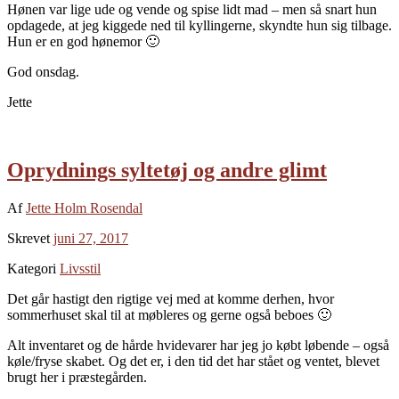
Hønen var lige ude og vende og spise lidt mad – men så snart hun
opdagede, at jeg kiggede ned til kyllingerne, skyndte hun sig tilbage.
Hun er en god hønemor 🙂
God onsdag.
Jette
Oprydnings syltetøj og andre glimt
Af
Jette Holm Rosendal
Skrevet
juni 27, 2017
Kategori
Livsstil
Det går hastigt den rigtige vej med at komme derhen, hvor
sommerhuset skal til at møbleres og gerne også beboes 🙂
Alt inventaret og de hårde hvidevarer har jeg jo købt løbende – også
køle/fryse skabet. Og det er, i den tid det har stået og ventet, blevet
brugt her i præstegården.