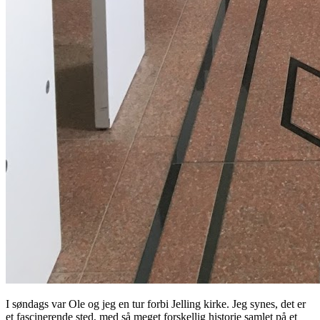
I søndags var Ole og jeg en tur forbi Jelling kirke. Jeg synes, det er
et fascinerende sted, med så meget forskellig historie samlet på et