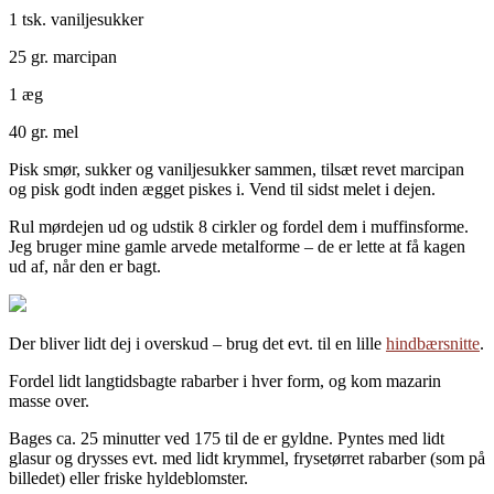
1 tsk. vaniljesukker
25 gr. marcipan
1 æg
40 gr. mel
Pisk smør, sukker og vaniljesukker sammen, tilsæt revet marcipan
og pisk godt inden ægget piskes i. Vend til sidst melet i dejen.
Rul mørdejen ud og udstik 8 cirkler og fordel dem i muffinsforme.
Jeg bruger mine gamle arvede metalforme – de er lette at få kagen
ud af, når den er bagt.
Der bliver lidt dej i overskud – brug det evt. til en lille
hindbærsnitte
.
Fordel lidt langtidsbagte rabarber i hver form, og kom mazarin
masse over.
Bages ca. 25 minutter ved 175 til de er gyldne. Pyntes med lidt
glasur og drysses evt. med lidt krymmel, frysetørret rabarber (som på
billedet) eller friske hyldeblomster.