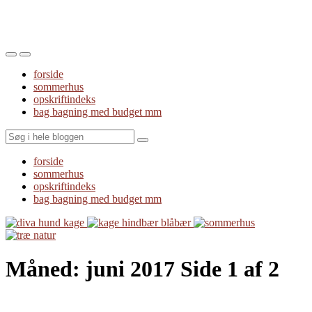
Toggle
Toggle
the
the
forside
mobile
search
sommerhus
menu
field
opskriftindeks
bag bagning med budget mm
Search
forside
sommerhus
opskriftindeks
bag bagning med budget mm
Måned:
juni 2017
Side 1 af 2