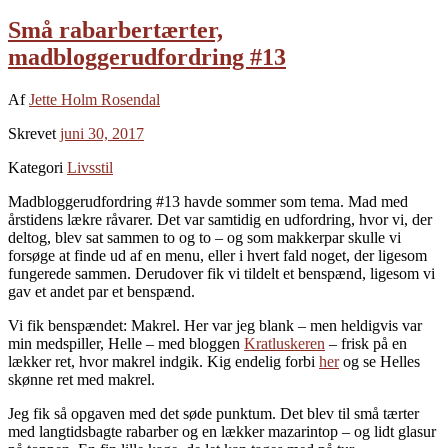
Små rabarbertærter,
madbloggerudfordring #13
Af
Jette Holm Rosendal
Skrevet
juni 30, 2017
Kategori
Livsstil
Madbloggerudfordring #13 havde sommer som tema. Mad med
årstidens lækre råvarer. Det var samtidig en udfordring, hvor vi, der
deltog, blev sat sammen to og to – og som makkerpar skulle vi
forsøge at finde ud af en menu, eller i hvert fald noget, der ligesom
fungerede sammen. Derudover fik vi tildelt et benspænd, ligesom vi
gav et andet par et benspænd.
Vi fik benspændet: Makrel. Her var jeg blank – men heldigvis var
min medspiller, Helle – med bloggen
Kratluskeren
– frisk på en
lækker ret, hvor makrel indgik. Kig endelig forbi
her
og se Helles
skønne ret med makrel.
Jeg fik så opgaven med det søde punktum. Det blev til små tærter
med langtidsbagte rabarber og en lækker mazarintop – og lidt glasur