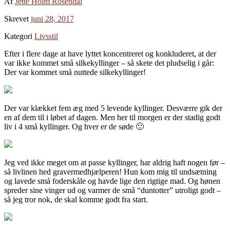
Af
Jette Holm Rosendal
Skrevet
juni 28, 2017
Kategori
Livsstil
Efter i flere dage at have lyttet koncentreret og konkluderet, at der
var ikke kommet små silkekyllinger – så skete det pludselig i går:
Der var kommet små nuttede silkekyllinger!
Der var klækket fem æg med 5 levende kyllinger. Desværre gik der
en af dem til i løbet af dagen. Men her til morgen er der stadig godt
liv i 4 små kyllinger. Og hver er de søde 🙂
Jeg ved ikke meget om at passe kyllinger, har aldrig haft nogen før –
så livlinen hed gravermedhjælperen! Hun kom mig til undsætning
og lavede små foderskåle og havde lige den rigtige mad. Og hønen
spreder sine vinger ud og varmer de små “duntotter” utroligt godt –
så jeg tror nok, de skal komme godt fra start.