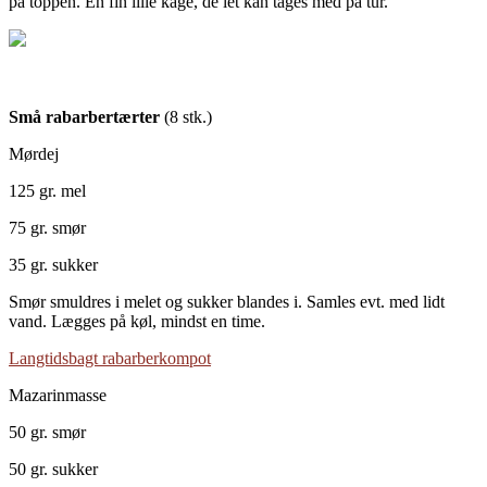
på toppen. En fin lille kage, de let kan tages med på tur.
Små rabarbertærter
(8 stk.)
Mørdej
125 gr. mel
75 gr. smør
35 gr. sukker
Smør smuldres i melet og sukker blandes i. Samles evt. med lidt
vand. Lægges på køl, mindst en time.
Langtidsbagt rabarberkompot
Mazarinmasse
50 gr. smør
50 gr. sukker