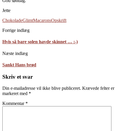
God søndag.
Jette
Chokolade
Glimt
Macarons
Opskrift
Forrige indlæg
Hvis så bare solen havde skinnet … :-)
Næste indlæg
Sankt Hans brød
Skriv et svar
Din e-mailadresse vil ikke blive publiceret.
Krævede felter er
markeret med
*
Kommentar
*