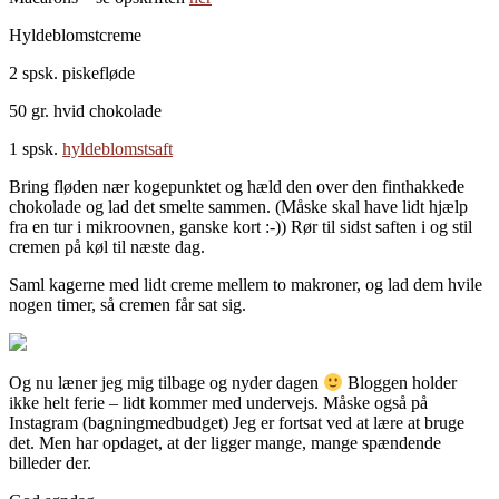
Hyldeblomstcreme
2 spsk. piskefløde
50 gr. hvid chokolade
1 spsk.
hyldeblomstsaft
Bring fløden nær kogepunktet og hæld den over den finthakkede
chokolade og lad det smelte sammen. (Måske skal have lidt hjælp
fra en tur i mikroovnen, ganske kort :-)) Rør til sidst saften i og stil
cremen på køl til næste dag.
Saml kagerne med lidt creme mellem to makroner, og lad dem hvile
nogen timer, så cremen får sat sig.
Og nu læner jeg mig tilbage og nyder dagen
Bloggen holder
ikke helt ferie – lidt kommer med undervejs. Måske også på
Instagram (bagningmedbudget) Jeg er fortsat ved at lære at bruge
det. Men har opdaget, at der ligger mange, mange spændende
billeder der.