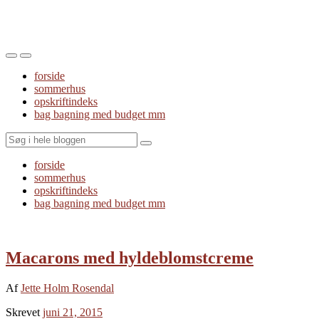
Toggle
Toggle
the
the
forside
mobile
search
sommerhus
menu
field
opskriftindeks
bag bagning med budget mm
Search
forside
sommerhus
opskriftindeks
bag bagning med budget mm
Macarons med hyldeblomstcreme
Af
Jette Holm Rosendal
Skrevet
juni 21, 2015