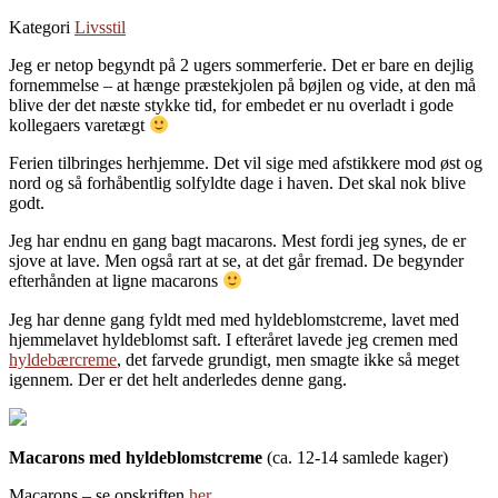
Kategori
Livsstil
Jeg er netop begyndt på 2 ugers sommerferie. Det er bare en dejlig
fornemmelse – at hænge præstekjolen på bøjlen og vide, at den må
blive der det næste stykke tid, for embedet er nu overladt i gode
kollegaers varetægt
Ferien tilbringes herhjemme. Det vil sige med afstikkere mod øst og
nord og så forhåbentlig solfyldte dage i haven. Det skal nok blive
godt.
Jeg har endnu en gang bagt macarons. Mest fordi jeg synes, de er
sjove at lave. Men også rart at se, at det går fremad. De begynder
efterhånden at ligne macarons
Jeg har denne gang fyldt med med hyldeblomstcreme, lavet med
hjemmelavet hyldeblomst saft. I efteråret lavede jeg cremen med
hyldebærcreme
, det farvede grundigt, men smagte ikke så meget
igennem. Der er det helt anderledes denne gang.
Macarons med hyldeblomstcreme
(ca. 12-14 samlede kager)
Macarons – se opskriften
her