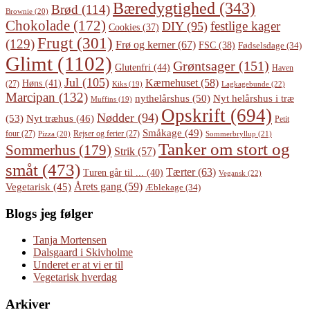
Bæredygtighed
(343)
Brød
(114)
Brownie
(20)
Chokolade
(172)
festlige kager
DIY
(95)
Cookies
(37)
Frugt
(301)
(129)
Frø og kerner
(67)
FSC
(38)
Fødselsdage
(34)
Glimt
(1102)
Grøntsager
(151)
Glutenfri
(44)
Haven
Jul
(105)
Kærnehuset
(58)
Høns
(41)
(27)
Lagkagebunde
(22)
Kiks
(19)
Marcipan
(132)
Nyt helårshus i træ
nythelårshus
(50)
Muffins
(19)
Opskrift
(694)
Nødder
(94)
(53)
Nyt træhus
(46)
Petit
Småkage
(49)
four
(27)
Rejser og ferier
(27)
Pizza
(20)
Sommerbryllup
(21)
Tanker om stort og
Sommerhus
(179)
Strik
(57)
småt
(473)
Tærter
(63)
Turen går til ...
(40)
Vegansk
(22)
Årets gang
(59)
Vegetarisk
(45)
Æblekage
(34)
Blogs jeg følger
Tanja Mortensen
Dalsgaard i Skivholme
Underet er at vi er til
Vegetarisk hverdag
Arkiver