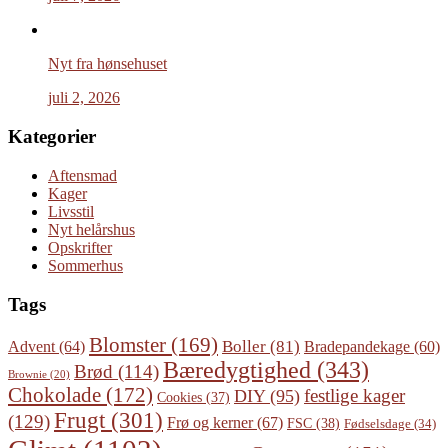
Nyt fra hønsehuset
juli 2, 2026
Kategorier
Aftensmad
Kager
Livsstil
Nyt helårshus
Opskrifter
Sommerhus
Tags
Blomster
(169)
Boller
(81)
Advent
(64)
Bradepandekage
(60)
Bæredygtighed
(343)
Brød
(114)
Brownie
(20)
Chokolade
(172)
festlige kager
DIY
(95)
Cookies
(37)
Frugt
(301)
(129)
Frø og kerner
(67)
FSC
(38)
Fødselsdage
(34)