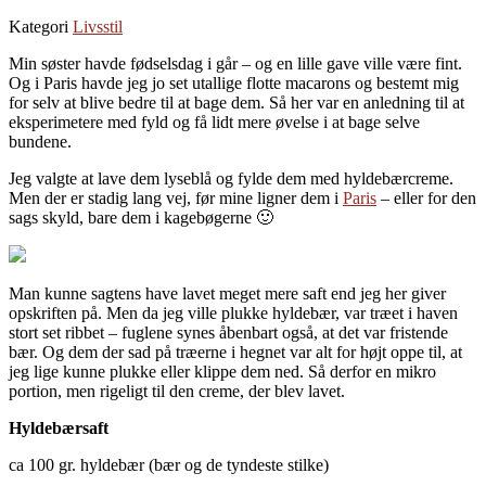
Kategori
Livsstil
Min søster havde fødselsdag i går – og en lille gave ville være fint.
Og i Paris havde jeg jo set utallige flotte macarons og bestemt mig
for selv at blive bedre til at bage dem. Så her var en anledning til at
eksperimetere med fyld og få lidt mere øvelse i at bage selve
bundene.
Jeg valgte at lave dem lyseblå og fylde dem med hyldebærcreme.
Men der er stadig lang vej, før mine ligner dem i
Paris
– eller for den
sags skyld, bare dem i kagebøgerne 🙂
Man kunne sagtens have lavet meget mere saft end jeg her giver
opskriften på. Men da jeg ville plukke hyldebær, var træet i haven
stort set ribbet – fuglene synes åbenbart også, at det var fristende
bær. Og dem der sad på træerne i hegnet var alt for højt oppe til, at
jeg lige kunne plukke eller klippe dem ned. Så derfor en mikro
portion, men rigeligt til den creme, der blev lavet.
Hyldebærsaft
ca 100 gr. hyldebær (bær og de tyndeste stilke)