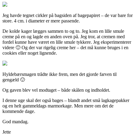
Jeg havde tegnet cirkler på bagsiden af bagepapiret – de var bare for
store. 4 cm. i diameter er mere passende.
De kolde kager lægges sammen to og to. Jeg kom en lille smule
creme på en og lagde en anden oven på. Jeg tror, at cremen med
fordel kunne have været en lille smule tykkere. Jeg eksperimenterer
videre 🙂 Og der var rigelig creme her – det må kunne bruges i en
cookies eller noget lignende.
Hyldebærsmagen trådte ikke frem, men det gjorde farven til
gengæld 🙂
Og gaven blev vel modtaget – både skålen og indholdet.
I denne uge skal der også bages – blandt andet små lagkagepakker
og en helt gammeldags marmorkage. Men mere om det de
kommende dage.
God mandag.
Jette