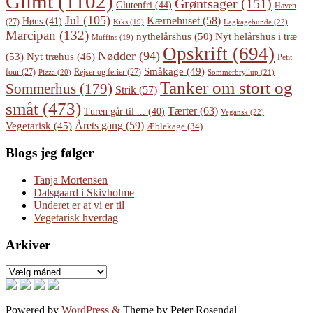
Glimt
(1102)
Grøntsager
(151)
Glutenfri
(44)
Haven
Jul
(105)
Kærnehuset
(58)
Høns
(41)
(27)
Lagkagebunde
(22)
Kiks
(19)
Marcipan
(132)
Nyt helårshus i træ
nythelårshus
(50)
Muffins
(19)
Opskrift
(694)
Nødder
(94)
(53)
Nyt træhus
(46)
Petit
Småkage
(49)
four
(27)
Rejser og ferier
(27)
Pizza
(20)
Sommerbryllup
(21)
Tanker om stort og
Sommerhus
(179)
Strik
(57)
småt
(473)
Tærter
(63)
Turen går til ...
(40)
Vegansk
(22)
Årets gang
(59)
Vegetarisk
(45)
Æblekage
(34)
Blogs jeg følger
Tanja Mortensen
Dalsgaard i Skivholme
Underet er at vi er til
Vegetarisk hverdag
Arkiver
Arkiver
Powered by
WordPress
&
Theme by Peter Rosendal