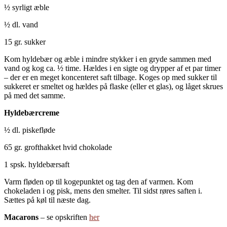
½ syrligt æble
½ dl. vand
15 gr. sukker
Kom hyldebær og æble i mindre stykker i en gryde sammen med
vand og kog ca. ½ time. Hældes i en sigte og drypper af et par timer
– der er en meget koncenteret saft tilbage. Koges op med sukker til
sukkeret er smeltet og hældes på flaske (eller et glas), og låget skrues
på med det samme.
Hyldebærcreme
½ dl. piskefløde
65 gr. grofthakket hvid chokolade
1 spsk. hyldebærsaft
Varm fløden op til kogepunktet og tag den af varmen. Kom
chokeladen i og pisk, mens den smelter. Til sidst røres saften i.
Sættes på køl til næste dag.
Macarons
– se opskriften
her