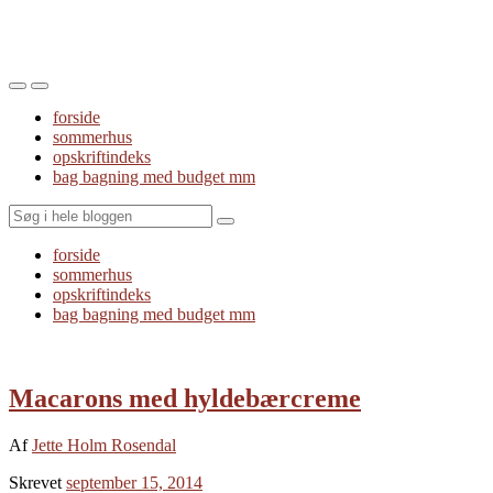
Toggle
Toggle
the
the
forside
mobile
search
sommerhus
menu
field
opskriftindeks
bag bagning med budget mm
Search
forside
sommerhus
opskriftindeks
bag bagning med budget mm
Macarons med hyldebærcreme
Af
Jette Holm Rosendal
Skrevet
september 15, 2014