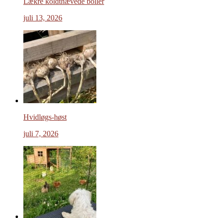
Lækre koldthævede boller
juli 13, 2026
Hvidløgs-høst
juli 7, 2026