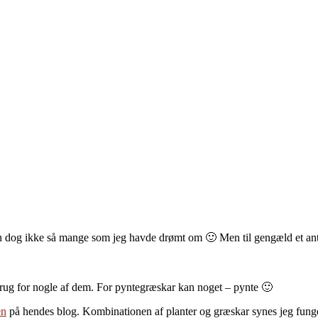
en dog ikke så mange som jeg havde drømt om 🙂 Men til gengæld et antal
brug for nogle af dem. For pyntegræskar kan noget – pynte 🙂
en
på hendes blog. Kombinationen af planter og græskar synes jeg funger