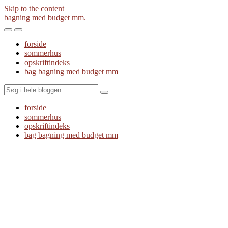
Skip to the content
bagning med budget mm.
Toggle
Toggle
the
the
forside
mobile
search
sommerhus
menu
field
opskriftindeks
bag bagning med budget mm
Search
forside
sommerhus
opskriftindeks
bag bagning med budget mm