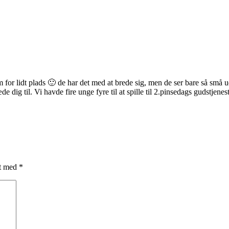
em for lidt plads 🙂 de har det med at brede sig, men de ser bare så små 
e dig til. Vi havde fire unge fyre til at spille til 2.pinsedags gudstjen
et med
*