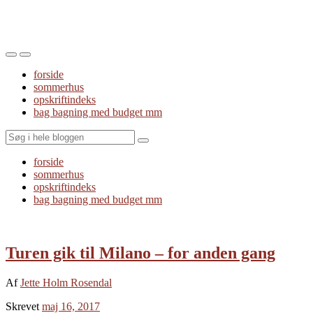
Toggle
Toggle
the
the
forside
mobile
search
sommerhus
menu
field
opskriftindeks
bag bagning med budget mm
Search
forside
sommerhus
opskriftindeks
bag bagning med budget mm
Turen gik til Milano – for anden gang
Af
Jette Holm Rosendal
Skrevet
maj 16, 2017