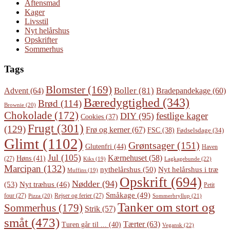
Aftensmad
Kager
Livsstil
Nyt helårshus
Opskrifter
Sommerhus
Tags
Blomster
(169)
Boller
(81)
Advent
(64)
Bradepandekage
(60)
Bæredygtighed
(343)
Brød
(114)
Brownie
(20)
Chokolade
(172)
festlige kager
DIY
(95)
Cookies
(37)
Frugt
(301)
(129)
Frø og kerner
(67)
FSC
(38)
Fødselsdage
(34)
Glimt
(1102)
Grøntsager
(151)
Glutenfri
(44)
Haven
Jul
(105)
Kærnehuset
(58)
Høns
(41)
(27)
Lagkagebunde
(22)
Kiks
(19)
Marcipan
(132)
Nyt helårshus i træ
nythelårshus
(50)
Muffins
(19)
Opskrift
(694)
Nødder
(94)
(53)
Nyt træhus
(46)
Petit
Småkage
(49)
four
(27)
Rejser og ferier
(27)
Pizza
(20)
Sommerbryllup
(21)
Tanker om stort og
Sommerhus
(179)
Strik
(57)
småt
(473)
Tærter
(63)
Turen går til ...
(40)
Vegansk
(22)