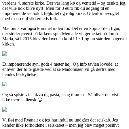
verdens 4. største kirke. Der var lang kø og ventetid – og tænkte jeg,
det ville nok blive dyrt! Men for 3 euro fik du adgang til en
imponerende velholdt, højloftet og rolig kirke. Udenfor bevogtet
med masser af sikkerheds folk.
Madonna var også kommet inden for. Det er en kopi af den figur,
der sidder øverst på kirkens spir. Men alle vil gerne tæt på Jomfru
Maria, så i 2015 blev der lavet en kopi i 1 : 1 og nu står den bagerst i
kirken.
Et imponerende syn, godt 4 meter høj. Og info tavlen lovede, at
enhver, der følte glæde ved at se Madonnaen vil gå derfra med
hendes beskyttelse !
Og så spiste vi – pizza og pasta, is og tiramisu. Så bliver det vist
ikke mere italiensk 🙂
Vi fløj med Ryanair og jeg har indtil nu undgået det selskab. Jeg
kender ikke forholdene i selskabet – men jeg blev meget positivt