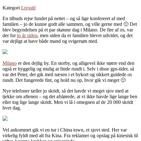
Kategori
Livsstil
En tilbuds rejse fundet på nettet – og så lige konfereret af med
familien – jo de kunne godt alle sammen, og ville gerne med 🙂 Det
blev begyndelsen på et par skønne dag i Milano. De fire af os, var
der for
to år siden
, men siden da er familien blevet udvidet, og det
var dejligt at have både mand og svigersøn med.
Milano
er den dejlig by. En storby, og alligevel ikke større end den
også er hyggelig og mulig at finde rundt i. Selv i disse gps-tider, så
var det Peter, der gik med næsen i et bykort og sikkert guidede os
rundt. Det fungerede fint, og hold nu op, hvor gik vi meget 🙂
Nye telefoner tæller jo skridt, så det havde vi meget sjov med at
tjekke om aftenen – og det afslørede, at vi ikke havde lige lange ben
eller tog lige lange skridt. Men vi lå i omegnen af de 20 000 skridt
hver dag.
Vel ankommet gik vi en tur i China town, et sjovt sted. Her var
virkelig fyldt med alt fra Kina. Fra reklamer og opslag på kinesisk til