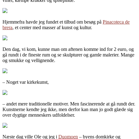
vifter, kæmpe krukker og spisepinde.
Hjemmefra havde jeg fundet et tilbud om besøg på
Pinacoteca de
brera
, et center med masser af kunst og kultur.
Den dag, vi kom, kunne man om aftenen komme ind for 2 euro, og
gå rundt i de fineste rum og se skulpturer og gamle malerier. Mange
og smukke og vellignende.
– Noget var kirkekunst,
– andet mere traditionelle motiver. Men fascinerende at gå rundt der.
Kunstnerne kendte jeg ikke, men derfor kan man jo godt glæde sig
over dygtige menneskers udfoldelser.
Næste dag ville Ole og jeg i
Duomoen
– byens domkirke og