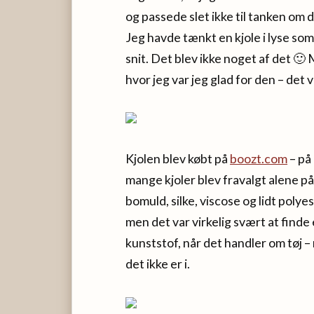
og passede slet ikke til tanken om 
Jeg havde tænkt en kjole i lyse som
snit. Det blev ikke noget af det 🙂
hvor jeg var jeg glad for den – det v
Kjolen blev købt på
boozt.com
– på 
mange kjoler blev fravalgt alene på g
bomuld, silke, viscose og lidt polye
men det var virkelig svært at finde e
kunststof, når det handler om tøj – 
det ikke er i.