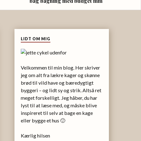
bag bagning med budget mm
LIDT OM MIG
Velkommen til min blog. Her skriver
jeg om alt fra lækre kager og skønne
brød til vild have og bæredygtigt
byggeri – og lidt sy og strik. Altså ret
meget forskelligt. Jeg håber, du har
lyst til at læse med, og måske blive
inspireret til selv at bage en kage
eller bygge et hus 🙂
Kærlig hilsen