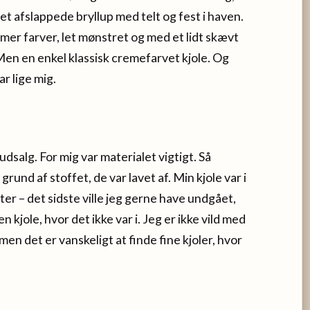
det afslappede bryllup med telt og fest i haven.
mer farver, let mønstret og med et lidt skævt
 Men en enkel klassisk cremefarvet kjole. Og
ar lige mig.
udsalg. For mig var materialet vigtigt. Så
rund af stoffet, de var lavet af. Min kjole var i
ster – det sidste ville jeg gerne have undgået,
n kjole, hvor det ikke var i. Jeg er ikke vild med
men det er vanskeligt at finde fine kjoler, hvor