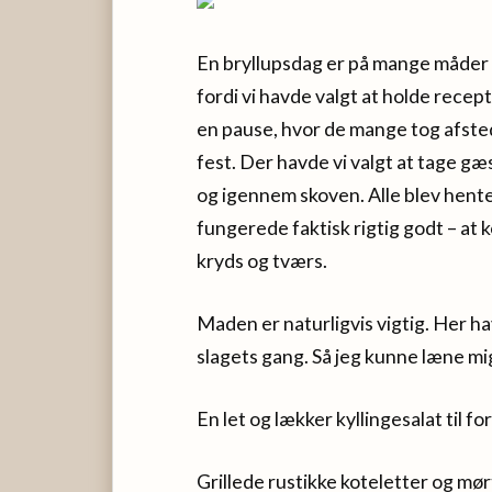
En bryllupsdag er på mange måder 
fordi vi havde valgt at holde recep
en pause, hvor de mange tog afsted,
fest. Der havde vi valgt at tage gæ
og igennem skoven. Alle blev hentet
fungerede faktisk rigtig godt – at k
kryds og tværs.
Maden er naturligvis vigtig. Her hav
slagets gang. Så jeg kunne læne mi
En let og lækker kyllingesalat til for
Grillede rustikke koteletter og mø