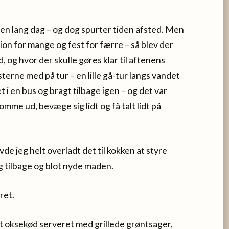
en lang dag – og dog spurter tiden afsted. Men
tion for mange og fest for færre – så blev der
 og hvor der skulle gøres klar til aftenens
sterne med på tur – en lille gå-tur langs vandet
 i en bus og bragt tilbage igen – og det var
omme ud, bevæge sig lidt og få talt lidt på
de jeg helt overladt det til kokken at styre
g tilbage og blot nyde maden.
ret.
rt oksekød serveret med grillede grøntsager,