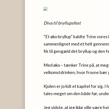
Diva til bryllupsfest
“Et øko bryllup” kaldte Trine vores
sammenlignet med et helt gennemsnit
fik til gengæld det bryllup og den f
Med øko – tænker Trine på, at meg
velkomstdrinken, hvor frosne bær g
Kjolen er jo lidt et kapitel for sig.
tales meget om den både før, under
Jeg vidste, at jeg ikke ville være hv