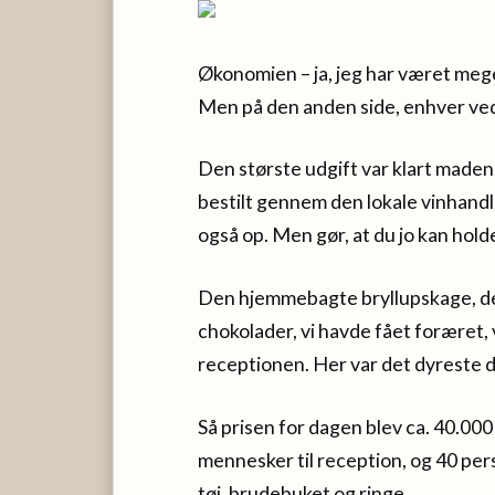
Økonomien – ja, jeg har været mege
Men på den anden side, enhver ved,
Den største udgift var klart maden 
bestilt gennem den lokale vinhandle
også op. Men gør, at du jo kan holde
Den hjemmebagte bryllupskage, d
chokolader, vi havde fået foræret, v
receptionen. Her var det dyreste 
Så prisen for dagen blev ca. 40.000
mennesker til reception, og 40 pers
tøj, brudebuket og ringe.