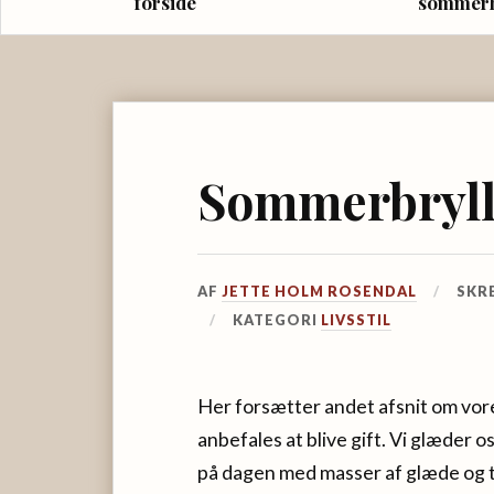
forside
sommer
Sommerbryllu
AF
JETTE HOLM ROSENDAL
SKR
KATEGORI
LIVSSTIL
Her forsætter andet afsnit om vor
anbefales at blive gift. Vi glæder o
på dagen med masser af glæde og