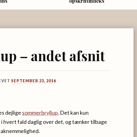
hus
opskriftindeks
p – andet afsnit
EVET
SEPTEMBER 23, 2016
es dejlige
sommerbryllup
. Det kan kun
s i hvert fald daglig over det, og tænker tilbage
 taknemmelighed.