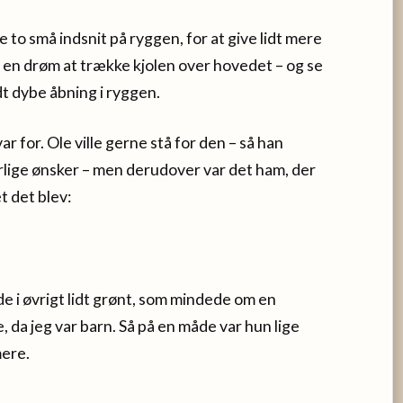
to små indsnit på ryggen, for at give lidt mere
 en drøm at trække kjolen over hovedet – og se
idt dybe åbning i ryggen.
 for. Ole ville gerne stå for den – så han
ærlige ønsker – men derudover var det ham, der
t det blev:
e i øvrigt lidt grønt, som mindede om en
, da jeg var barn. Så på en måde var hun lige
mere.