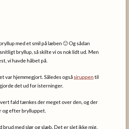
 bryllup med et smil på læben 🙂 Og sådan
ligt bryllup, så skilte vi os nok lidt ud. Men
est, vi havde håbet på.
et var hjemmegjort. Således også
siruppen
til
jorde det ud for isterninger.
 I hvert fald tænkes der meget over den, og der
 og efter brylluppet.
id brud med slør og slæb. Det er slet ikke mig,