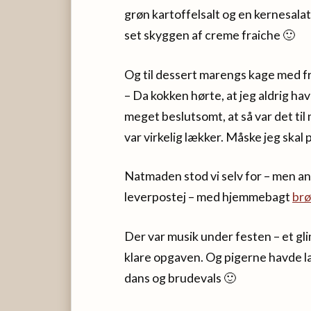
grøn kartoffelsalt og en kernesalat.
set skyggen af creme fraiche 🙂
Og til dessert marengs kage med f
– Da kokken hørte, at jeg aldrig 
meget beslutsomt, at så var det til
var virkelig lækker. Måske jeg skal
Natmaden stod vi selv for – men anr
leverpostej – med hjemmebagt
br
Der var musik under festen – et gl
klare opgaven. Og pigerne havde lav
dans og brudevals 🙂