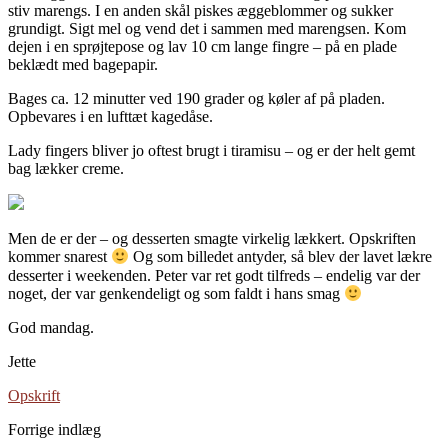
stiv marengs. I en anden skål piskes æggeblommer og sukker
grundigt. Sigt mel og vend det i sammen med marengsen. Kom
dejen i en sprøjtepose og lav 10 cm lange fingre – på en plade
beklædt med bagepapir.
Bages ca. 12 minutter ved 190 grader og køler af på pladen.
Opbevares i en lufttæt kagedåse.
Lady fingers bliver jo oftest brugt i tiramisu – og er der helt gemt
bag lækker creme.
Men de er der – og desserten smagte virkelig lækkert. Opskriften
kommer snarest
Og som billedet antyder, så blev der lavet lækre
desserter i weekenden. Peter var ret godt tilfreds – endelig var der
noget, der var genkendeligt og som faldt i hans smag
God mandag.
Jette
Opskrift
Forrige indlæg