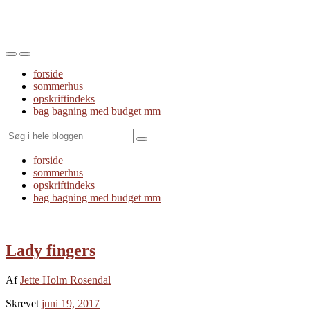
Toggle
Toggle
the
the
forside
mobile
search
sommerhus
menu
field
opskriftindeks
bag bagning med budget mm
Search
forside
sommerhus
opskriftindeks
bag bagning med budget mm
Lady fingers
Af
Jette Holm Rosendal
Skrevet
juni 19, 2017