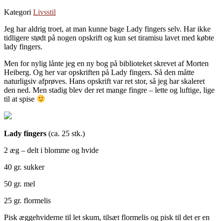
Kategori
Livsstil
Jeg har aldrig troet, at man kunne bage Lady fingers selv. Har ikke
tidligere stødt på nogen opskrift og kun set tiramisu lavet med købte
lady fingers.
Men for nylig lånte jeg en ny bog på biblioteket skrevet af Morten
Heiberg. Og her var opskriften på Lady fingers. Så den måtte
naturligsiv afprøves. Hans opskrift var ret stor, så jeg har skaleret
den ned. Men stadig blev der ret mange fingre – lette og luftige, lige
til at spise
Lady fingers
(ca. 25 stk.)
2 æg – delt i blomme og hvide
40 gr. sukker
50 gr. mel
25 gr. flormelis
Pisk æggehviderne til let skum, tilsæt flormelis og pisk til det er en