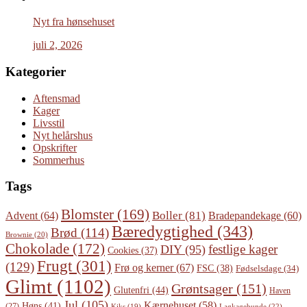
Nyt fra hønsehuset
juli 2, 2026
Kategorier
Aftensmad
Kager
Livsstil
Nyt helårshus
Opskrifter
Sommerhus
Tags
Blomster
(169)
Boller
(81)
Advent
(64)
Bradepandekage
(60)
Bæredygtighed
(343)
Brød
(114)
Brownie
(20)
Chokolade
(172)
festlige kager
DIY
(95)
Cookies
(37)
Frugt
(301)
(129)
Frø og kerner
(67)
FSC
(38)
Fødselsdage
(34)
Glimt
(1102)
Grøntsager
(151)
Glutenfri
(44)
Haven
Jul
(105)
Kærnehuset
(58)
Høns
(41)
(27)
Lagkagebunde
(22)
Kiks
(19)