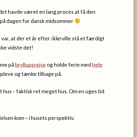
r det havde været en lang proces at få den
 – på dagen for dansk midsommer
var, at der et år efter
ikke
ville stå et færdigt
ke vidste det!
mme på
bryllupsrejse
og holde ferie med
hele
opleve og tænke tilbage på.
hus – faktisk ret meget hus. Om en uges tid
delsen kom – i husets perspektiv.