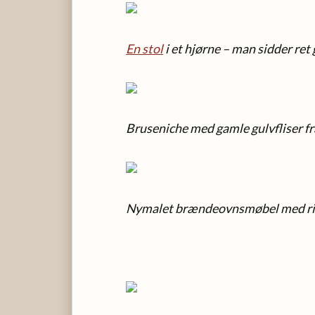
En stol
i et hjørne – man sidder ret
Bruseniche med gamle gulvfliser f
Nymalet brændeovnsmøbel med ri