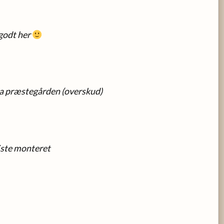
 godt her
ra præstegården (overskud)
ste monteret