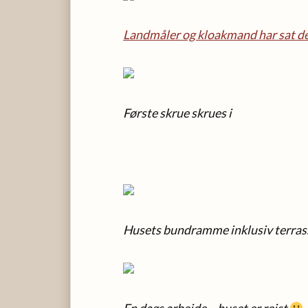
Landmåler og kloakmand har sat d
Første skrue skrues i
Husets bundramme inklusiv terras
En dags arbejde – huset er rejst