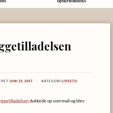
hus
opskriftindeks
yggetilladelsen
EVET
JUNI 23, 2017
KATEGORI
LIVSSTIL
yggetilladelsen
dukkede op som mail og blev