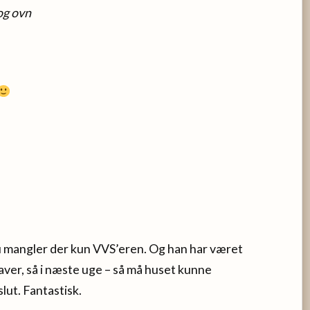
og ovn
 nu mangler der kun VVS’eren. Og han har været
aver, så i næste uge – så må huset kunne
slut. Fantastisk.