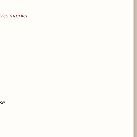
eres mærker
se