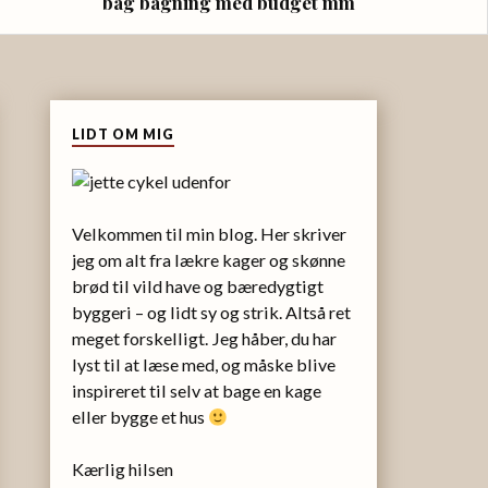
bag bagning med budget mm
LIDT OM MIG
Velkommen til min blog. Her skriver
jeg om alt fra lækre kager og skønne
brød til vild have og bæredygtigt
byggeri – og lidt sy og strik. Altså ret
meget forskelligt. Jeg håber, du har
lyst til at læse med, og måske blive
inspireret til selv at bage en kage
eller bygge et hus
Kærlig hilsen