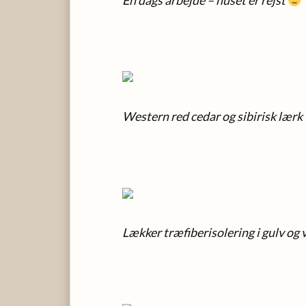
Western red cedar og sibirisk lærk
Lækker træfiberisolering i gulv og