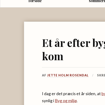
forside
sommer
Et år efter b
kom
AF
JETTE HOLM ROSENDAL
SKR
I dag er det præcis et år siden, at
b
synlig i
Byg og miljø
.