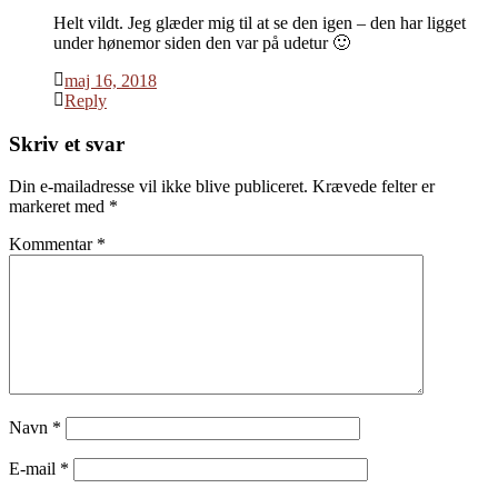
Helt vildt. Jeg glæder mig til at se den igen – den har ligget
under hønemor siden den var på udetur 🙂
maj 16, 2018
Reply
Skriv et svar
Din e-mailadresse vil ikke blive publiceret.
Krævede felter er
markeret med
*
Kommentar
*
Navn
*
E-mail
*