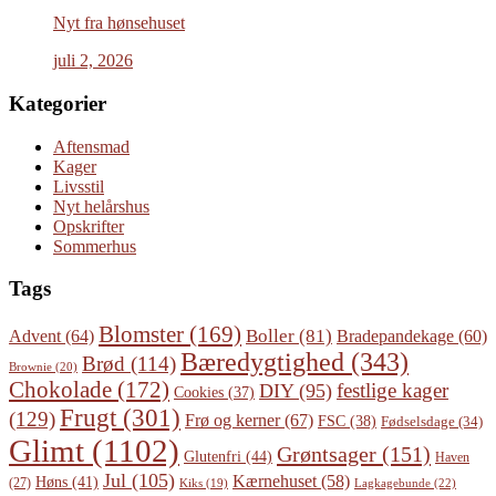
Nyt fra hønsehuset
juli 2, 2026
Kategorier
Aftensmad
Kager
Livsstil
Nyt helårshus
Opskrifter
Sommerhus
Tags
Blomster
(169)
Boller
(81)
Advent
(64)
Bradepandekage
(60)
Bæredygtighed
(343)
Brød
(114)
Brownie
(20)
Chokolade
(172)
festlige kager
DIY
(95)
Cookies
(37)
Frugt
(301)
(129)
Frø og kerner
(67)
FSC
(38)
Fødselsdage
(34)
Glimt
(1102)
Grøntsager
(151)
Glutenfri
(44)
Haven
Jul
(105)
Kærnehuset
(58)
Høns
(41)
(27)
Lagkagebunde
(22)
Kiks
(19)