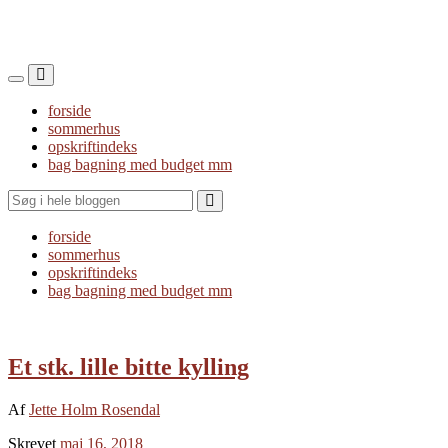
Toggle
Toggle
the
the
forside
mobile
search
sommerhus
menu
field
opskriftindeks
bag bagning med budget mm
Search
forside
sommerhus
opskriftindeks
bag bagning med budget mm
Et stk. lille bitte kylling
Af
Jette Holm Rosendal
Skrevet
maj 16, 2018