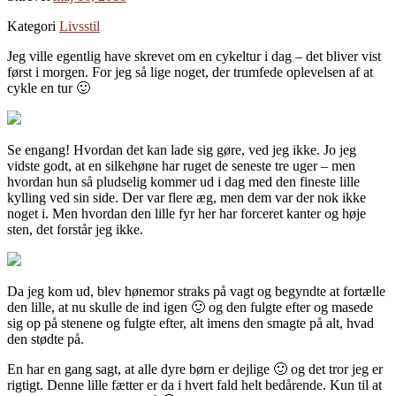
Kategori
Livsstil
Jeg ville egentlig have skrevet om en cykeltur i dag – det bliver vist
først i morgen. For jeg så lige noget, der trumfede oplevelsen af at
cykle en tur 🙂
Se engang! Hvordan det kan lade sig gøre, ved jeg ikke. Jo jeg
vidste godt, at en silkehøne har ruget de seneste tre uger – men
hvordan hun så pludselig kommer ud i dag med den fineste lille
kylling ved sin side. Der var flere æg, men dem var der nok ikke
noget i. Men hvordan den lille fyr her har forceret kanter og høje
sten, det forstår jeg ikke.
Da jeg kom ud, blev hønemor straks på vagt og begyndte at fortælle
den lille, at nu skulle de ind igen 🙂 og den fulgte efter og masede
sig op på stenene og fulgte efter, alt imens den smagte på alt, hvad
den stødte på.
En har en gang sagt, at alle dyre børn er dejlige 🙂 og det tror jeg er
rigtigt. Denne lille fætter er da i hvert fald helt bedårende. Kun til at