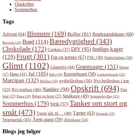
Opskrifter
Sommerhus
Tags
Blomster
(169)
Boller
(81)
Advent
(64)
Bradepandekage
(60)
Bæredygtighed
(343)
Brød
(114)
Brownie
(20)
Chokolade
(172)
festlige kager
DIY
(95)
Cookies
(37)
Frugt
(301)
(129)
Frø og kerner
(67)
FSC
(38)
Fødselsdage
(34)
Glimt
(1102)
Grøntsager
(151)
Glutenfri
(44)
Haven
Jul
(105)
Kærnehuset
(58)
Høns
(41)
(27)
Lagkagebunde
(22)
Kiks
(19)
Marcipan
(132)
Nyt helårshus i træ
nythelårshus
(50)
Muffins
(19)
Opskrift
(694)
Nødder
(94)
(53)
Nyt træhus
(46)
Petit
Småkage
(49)
four
(27)
Rejser og ferier
(27)
Pizza
(20)
Sommerbryllup
(21)
Tanker om stort og
Sommerhus
(179)
Strik
(57)
småt
(473)
Tærter
(63)
Turen går til ...
(40)
Vegansk
(22)
Årets gang
(59)
Vegetarisk
(45)
Æblekage
(34)
Blogs jeg følger