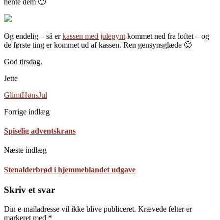
hente dem 🙂
Og endelig – så er
kassen med julepynt
kommet ned fra loftet – og
de første ting er kommet ud af kassen. Ren gensynsglæde 🙂
God tirsdag.
Jette
Glimt
Høns
Jul
Forrige indlæg
Spiselig adventskrans
Næste indlæg
Stenalderbrød i hjemmeblandet udgave
Skriv et svar
Din e-mailadresse vil ikke blive publiceret.
Krævede felter er
markeret med
*