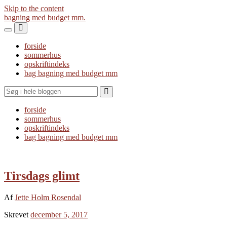
Skip to the content
bagning med budget mm.
Toggle
Toggle
the
the
forside
mobile
search
sommerhus
menu
field
opskriftindeks
bag bagning med budget mm
Search
forside
sommerhus
opskriftindeks
bag bagning med budget mm
Tirsdags glimt
Af
Jette Holm Rosendal
Skrevet
december 5, 2017