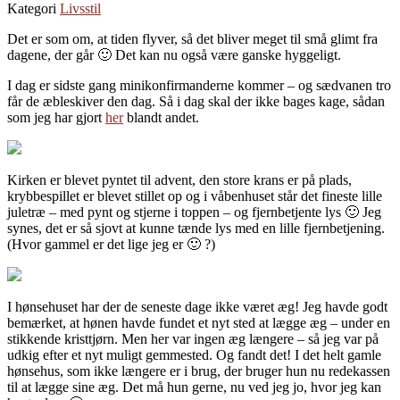
Kategori
Livsstil
Det er som om, at tiden flyver, så det bliver meget til små glimt fra
dagene, der går 🙂 Det kan nu også være ganske hyggeligt.
I dag er sidste gang minikonfirmanderne kommer – og sædvanen tro
får de æbleskiver den dag. Så i dag skal der ikke bages kage, sådan
som jeg har gjort
her
blandt andet.
Kirken er blevet pyntet til advent, den store krans er på plads,
krybbespillet er blevet stillet op og i våbenhuset står det fineste lille
juletræ – med pynt og stjerne i toppen – og fjernbetjente lys 🙂 Jeg
synes, det er så sjovt at kunne tænde lys med en lille fjernbetjening.
(Hvor gammel er det lige jeg er 🙂 ?)
I hønsehuset har der de seneste dage ikke været æg! Jeg havde godt
bemærket, at hønen havde fundet et nyt sted at lægge æg – under en
stikkende kristtjørn. Men her var ingen æg længere – så jeg var på
udkig efter et nyt muligt gemmested. Og fandt det! I det helt gamle
hønsehus, som ikke længere er i brug, der bruger hun nu redekassen
til at lægge sine æg. Det må hun gerne, nu ved jeg jo, hvor jeg kan