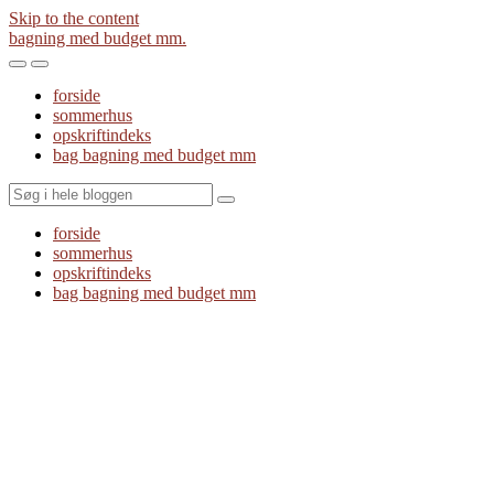
Skip to the content
bagning med budget mm.
Toggle
Toggle
the
the
forside
mobile
search
sommerhus
menu
field
opskriftindeks
bag bagning med budget mm
Search
forside
sommerhus
opskriftindeks
bag bagning med budget mm