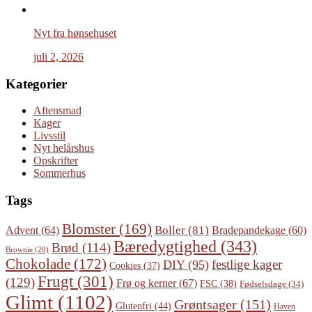
Nyt fra hønsehuset
juli 2, 2026
Kategorier
Aftensmad
Kager
Livsstil
Nyt helårshus
Opskrifter
Sommerhus
Tags
Blomster
(169)
Boller
(81)
Advent
(64)
Bradepandekage
(60)
Bæredygtighed
(343)
Brød
(114)
Brownie
(20)
Chokolade
(172)
festlige kager
DIY
(95)
Cookies
(37)
Frugt
(301)
(129)
Frø og kerner
(67)
FSC
(38)
Fødselsdage
(34)
Glimt
(1102)
Grøntsager
(151)
Glutenfri
(44)
Haven