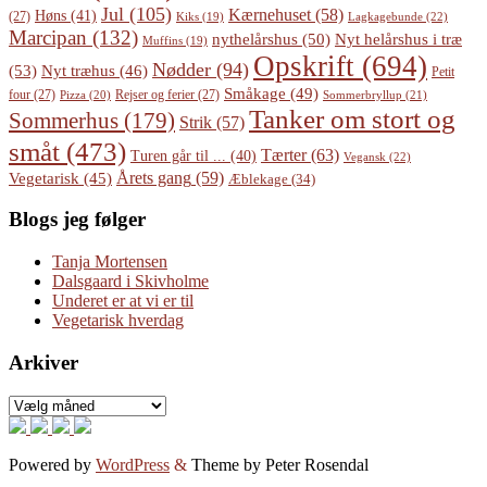
Jul
(105)
Kærnehuset
(58)
Høns
(41)
(27)
Lagkagebunde
(22)
Kiks
(19)
Marcipan
(132)
Nyt helårshus i træ
nythelårshus
(50)
Muffins
(19)
Opskrift
(694)
Nødder
(94)
(53)
Nyt træhus
(46)
Petit
Småkage
(49)
four
(27)
Rejser og ferier
(27)
Pizza
(20)
Sommerbryllup
(21)
Tanker om stort og
Sommerhus
(179)
Strik
(57)
småt
(473)
Tærter
(63)
Turen går til ...
(40)
Vegansk
(22)
Årets gang
(59)
Vegetarisk
(45)
Æblekage
(34)
Blogs jeg følger
Tanja Mortensen
Dalsgaard i Skivholme
Underet er at vi er til
Vegetarisk hverdag
Arkiver
Arkiver
Powered by
WordPress
&
Theme by Peter Rosendal