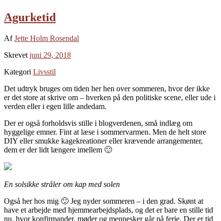
Agurketid
Af
Jette Holm Rosendal
Skrevet
juni 29, 2018
Kategori
Livsstil
Det udtryk bruges om tiden her hen over sommeren, hvor der ikke
er det store at skrive om – hverken på den politiske scene, eller ude i
verden eller i egen lille andedam.
Der er også forholdsvis stille i blogverdenen, små indlæg om
hyggelige emner. Fint at læse i sommervarmen. Men de helt store
DIY eller smukke kagekreationer eller krævende arrangementer,
dem er der lidt længere imellem 🙂
En solsikke stråler om kap med solen
Også her hos mig 🙂 Jeg nyder sommeren – i den grad. Skønt at
have et arbejde med hjemmearbejdsplads, og det er bare en stille tid
nu, hvor konfirmander, møder og mennesker går på ferie. Der er tid