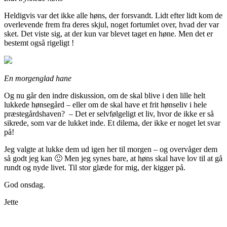
Heldigvis var det ikke alle høns, der forsvandt. Lidt efter lidt kom de
overlevende frem fra deres skjul, noget fortumlet over, hvad der var
sket. Det viste sig, at der kun var blevet taget en høne. Men det er
bestemt også rigeligt !
En morgenglad hane
Og nu går den indre diskussion, om de skal blive i den lille helt
lukkede hønsegård – eller om de skal have et frit hønseliv i hele
præstegårdshaven? – Det er selvfølgeligt et liv, hvor de ikke er så
sikrede, som var de lukket inde. Et dilema, der ikke er noget let svar
på!
Jeg valgte at lukke dem ud igen her til morgen – og overvåger dem
så godt jeg kan 🙂 Men jeg synes bare, at høns skal have lov til at gå
rundt og nyde livet. Til stor glæde for mig, der kigger på.
God onsdag.
Jette