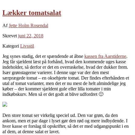
Lækker tomatsalat
Af
Jette Holm Rosendal
Skrevet
juni 22, 2018
Kategori
Livsstil
Jeg synes stadig, det er spændende at åbne
kassen fra Aarstiderne
.
Jeg får sjældent læst på forhånd, hvad den kommende uges kasse
indeholder, så derfor er det en overraskelse, hvad der dukker frem.
Især grønstagerne varierer. I denne uge var der den mest
særprægede tomat – en oksehjerte tomat. Der findes efterhånden et
utal af tomat varianter, men det er nu mest de helt almindelige jeg
køber – der kommer sjældent gule eller lilla tomater i min
indkøbskurv. Men så er det godt at blive udfordret 🙂
Den store tomat ser virkelig speciel ud. Den var grøn, da den
ankom, men et par dage i lyset gør den rød og mere indbydende. I
hver kasse er forslag til opskrifter, så det er med udgangspunkt i en
af dem, at denne salat er lavet.