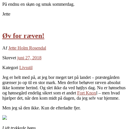
På endnu en skøn og smuk sommerdag.
Jette
Øv for ræven!
Af
Jette Holm Rosendal
Skrevet
juni 27, 2018
Kategori
Livsstil
Jeg er helt med på, at jeg bor meget tæt på landet – præstegården
grænser jo op til en stor mark. Men derfor behøver ræven absolut
ikke komme herind. Og slet ikke da ved højlys dag. Nu er hønsehus
og hønsegård endelig sikret som et andet
Fort Knox
l – men hvad
hjælper det, når den kom midt på dagen, da jeg selv var hjemme.
Men jeg så den ikke. Kun de efterladte fjer.
Lidt trykkede høns