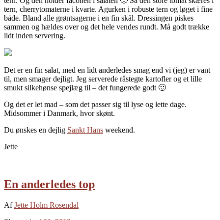
tern. Og den holder faconen i salaten 🙂 Så den store tomat skæres i
tern, cherrytomaterne i kvarte. Agurken i robuste tern og løget i fine
både. Bland alle grøntsagerne i en fin skål. Dressingen piskes
sammen og hældes over og det hele vendes rundt. Må godt trække
lidt inden servering.
Det er en fin salat, med en lidt anderledes smag end vi (jeg) er vant
til, men smager dejligt. Jeg serverede råstegte kartofler og et lille
smukt silkehønse spejlæg til – det fungerede godt 🙂
Og det er let mad – som det passer sig til lyse og lette dage.
Midsommer i Danmark, hvor skønt.
Du ønskes en dejlig
Sankt Hans
weekend.
Jette
En anderledes top
Af
Jette Holm Rosendal