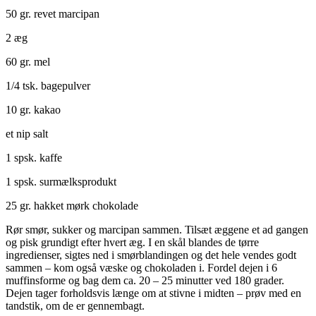
50 gr. revet marcipan
2 æg
60 gr. mel
1/4 tsk. bagepulver
10 gr. kakao
et nip salt
1 spsk. kaffe
1 spsk. surmælksprodukt
25 gr. hakket mørk chokolade
Rør smør, sukker og marcipan sammen. Tilsæt æggene et ad gangen
og pisk grundigt efter hvert æg. I en skål blandes de tørre
ingredienser, sigtes ned i smørblandingen og det hele vendes godt
sammen – kom også væske og chokoladen i. Fordel dejen i 6
muffinsforme og bag dem ca. 20 – 25 minutter ved 180 grader.
Dejen tager forholdsvis længe om at stivne i midten – prøv med en
tandstik, om de er gennembagt.