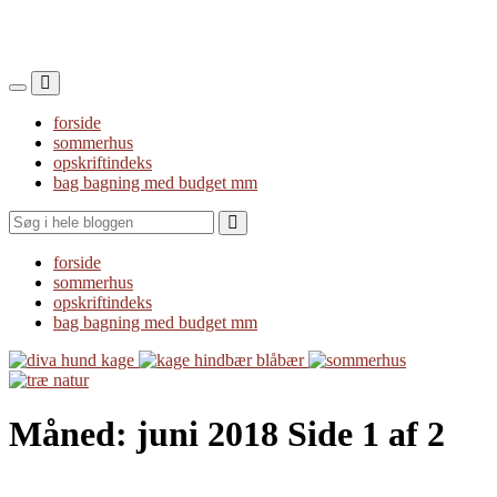
Toggle
Toggle
the
the
forside
mobile
search
sommerhus
menu
field
opskriftindeks
bag bagning med budget mm
Search
forside
sommerhus
opskriftindeks
bag bagning med budget mm
Måned:
juni 2018
Side 1 af 2