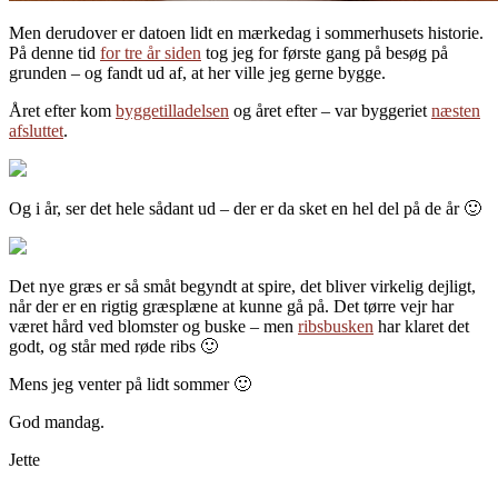
Men derudover er datoen lidt en mærkedag i sommerhusets historie.
På denne tid
for tre år siden
tog jeg for første gang på besøg på
grunden – og fandt ud af, at her ville jeg gerne bygge.
Året efter kom
byggetilladelsen
og året efter – var byggeriet
næsten
afsluttet
.
Og i år, ser det hele sådant ud – der er da sket en hel del på de år 🙂
Det nye græs er så småt begyndt at spire, det bliver virkelig dejligt,
når der er en rigtig græsplæne at kunne gå på. Det tørre vejr har
været hård ved blomster og buske – men
ribsbusken
har klaret det
godt, og står med røde ribs 🙂
Mens jeg venter på lidt sommer 🙂
God mandag.
Jette