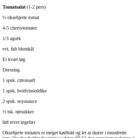
Tomatsalat
(1-2 pers)
½ oksehjerte tomat
4-5 cherrytomater
1/3 agurk
evt. lidt blomkål
Et kvart løg
Dressing
1 spsk. citronsaft
1 spsk. hvidvinseddike
2 spsk. soyasauce
½ tsk. rørsukker
lidt revet ingefær
Oksehjerte tomaten er meget kødfuld og let at skære i mundrette