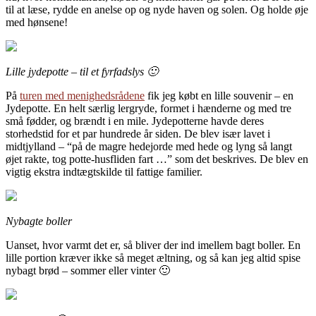
til at læse, rydde en anelse op og nyde haven og solen. Og holde øje
med hønsene!
Lille jydepotte – til et fyrfadslys 🙂
På
turen med menighedsrådene
fik jeg købt en lille souvenir – en
Jydepotte. En helt særlig lergryde, formet i hænderne og med tre
små fødder, og brændt i en mile. Jydepotterne havde deres
storhedstid for et par hundrede år siden. De blev især lavet i
midtjylland – “på de magre hedejorde med hede og lyng så langt
øjet rakte, tog potte-husfliden fart …” som det beskrives. De blev en
vigtig ekstra indtægtskilde til fattige familier.
Nybagte boller
Uanset, hvor varmt det er, så bliver der ind imellem bagt boller. En
lille portion kræver ikke så meget æltning, og så kan jeg altid spise
nybagt brød – sommer eller vinter 🙂