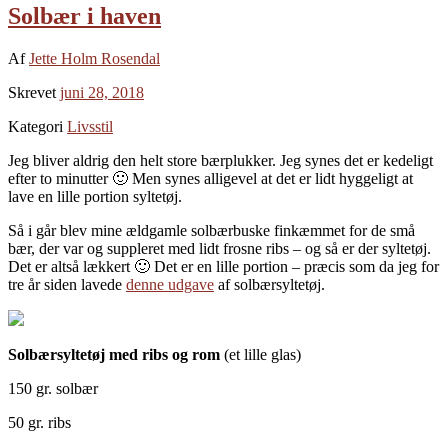
Solbær i haven
Af
Jette Holm Rosendal
Skrevet
juni 28, 2018
Kategori
Livsstil
Jeg bliver aldrig den helt store bærplukker. Jeg synes det er kedeligt
efter to minutter 🙂 Men synes alligevel at det er lidt hyggeligt at
lave en lille portion syltetøj.
Så i går blev mine ældgamle solbærbuske finkæmmet for de små
bær, der var og suppleret med lidt frosne ribs – og så er der syltetøj.
Det er altså lækkert 🙂 Det er en lille portion – præcis som da jeg for
tre år siden lavede
denne udgave
af solbærsyltetøj.
Solbærsyltetøj med ribs og rom
(et lille glas)
150 gr. solbær
50 gr. ribs