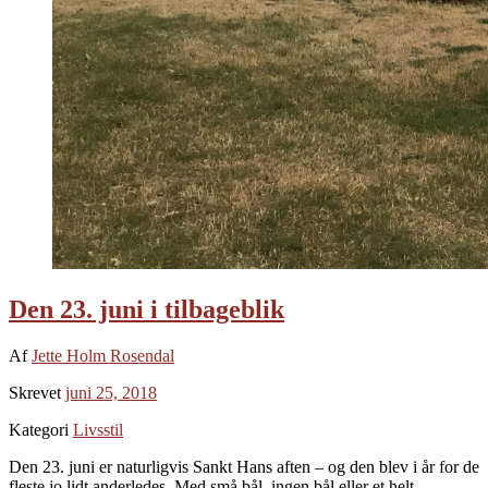
Den 23. juni i tilbageblik
Af
Jette Holm Rosendal
Skrevet
juni 25, 2018
Kategori
Livsstil
Den 23. juni er naturligvis Sankt Hans aften – og den blev i år for de
fleste jo lidt anderledes. Med små bål, ingen bål eller et helt