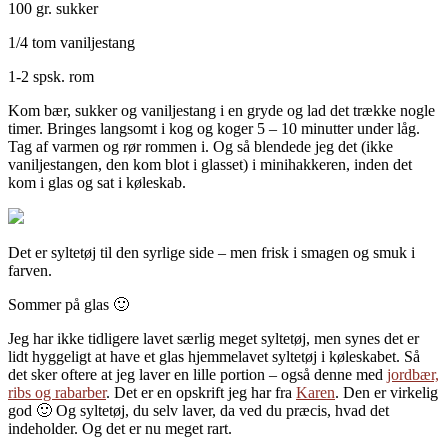
100 gr. sukker
1/4 tom vaniljestang
1-2 spsk. rom
Kom bær, sukker og vaniljestang i en gryde og lad det trække nogle
timer. Bringes langsomt i kog og koger 5 – 10 minutter under låg.
Tag af varmen og rør rommen i. Og så blendede jeg det (ikke
vaniljestangen, den kom blot i glasset) i minihakkeren, inden det
kom i glas og sat i køleskab.
Det er syltetøj til den syrlige side – men frisk i smagen og smuk i
farven.
Sommer på glas 🙂
Jeg har ikke tidligere lavet særlig meget syltetøj, men synes det er
lidt hyggeligt at have et glas hjemmelavet syltetøj i køleskabet. Så
det sker oftere at jeg laver en lille portion – også denne med
jordbær,
ribs og rabarber
. Det er en opskrift jeg har fra
Karen
. Den er virkelig
god 🙂 Og syltetøj, du selv laver, da ved du præcis, hvad det
indeholder. Og det er nu meget rart.